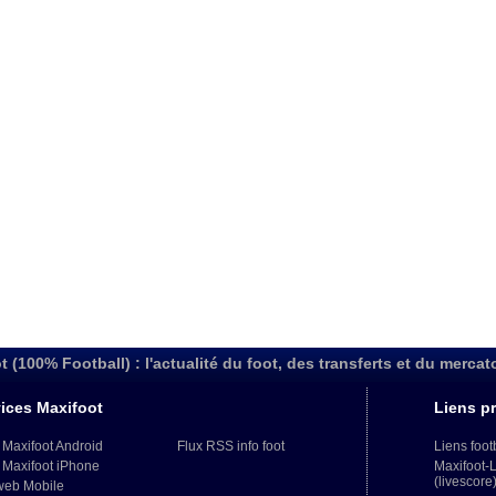
t (100% Football) : l'actualité du foot, des transferts et du mercat
ices Maxifoot
Liens pr
 Maxifoot Android
Flux RSS info foot
Liens foot
 Maxifoot iPhone
Maxifoot-
(livescore
web Mobile