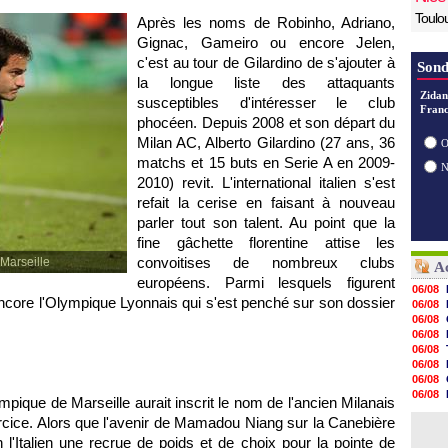
Toulo
Après les noms de Robinho, Adriano,
Gignac, Gameiro ou encore Jelen,
c'est au tour de Gilardino de s'ajouter à
Sond
la longue liste des attaquants
Zidan
susceptibles d'intéresser le club
Franc
phocéen. Depuis 2008 et son départ du
Milan AC, Alberto Gilardino (27 ans, 36
O
matchs et 15 buts en Serie A en 2009-
2010) revit. L'international italien s'est
refait la cerise en faisant à nouveau
parler tout son talent. Au point que la
fine gâchette florentine attise les
convoitises de nombreux clubs
 Marseille
Ac
européens. Parmi lesquels figurent
06/08
encore
l'Olympique Lyonnais
qui s'est penché sur son dossier
06/08
06/08
06/08
06/08
06/08
06/08
06/08
ympique de Marseille
aurait inscrit le nom de l'ancien Milanais
06/08
ercice. Alors que l'avenir de Mamadou Niang sur la Canebière
06/08
06/08
n l'Italien une recrue de poids et de choix pour la pointe de