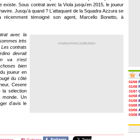
06/08
e existe. Sous contrat avec la Viola jusqu'en 2015, le joueur
06/08
le navire. Jusqu'à quand ? L'attaquant de la Squadra Azzura se
06/08
06/08
 récemment témoigné son agent, Marcello Bonetto, à
trat avec la
us sommes très
emplacement publicitaire
 Les contrats
rdino devrait
en va n'est
choses bien
 du joueur en
bougé du côté
02/08
îneur, Cesere
01/08
 la sélection
31/07
02/08
du monde. Un
01/08
ger d'avis le
03/08
03/08
03/08
03/08
31/07