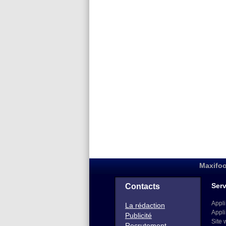
Maxifoo
Serv
Contacts
Appli
La rédaction
Appli
Publicité
Site 
Recrutement