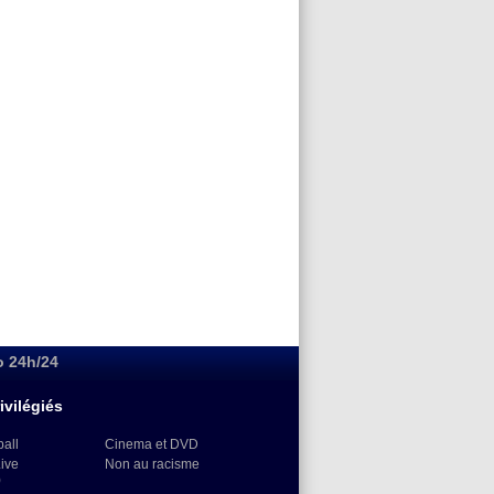
o 24h/24
ivilégiés
ball
Cinema et DVD
Live
Non au racisme
)