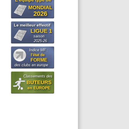
MONDIAL
2026
Le meilleur effectif
LIGUE 1
saison
2025-26
Indice MF :
l'état de
FORME
des clubs en europe
Classements des
BUTEURS
en EUROPE