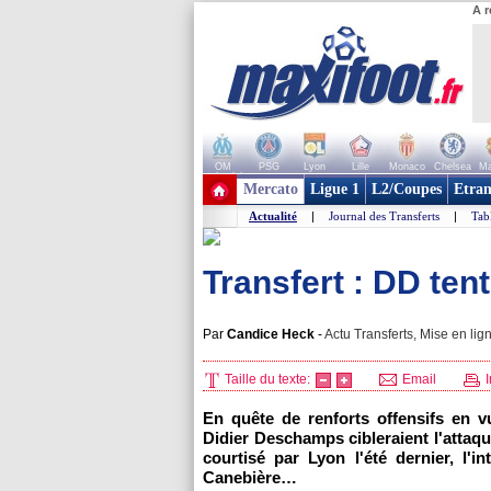
A r
OM
PSG
Lyon
Lille
Monaco
Chelsea
Ma
+ de clubs
Mercato
Ligue 1
L2/Coupes
Etran
Actualité
|
Journal des Transferts
|
Tab
Transfert : DD ten
Par
Candice Heck
-
Actu Transferts, Mise en lig
Taille du texte:
Email
I
En quête de renforts offensifs en 
Didier Deschamps cibleraient l'attaqu
courtisé par Lyon l'été dernier, l'i
Canebière…