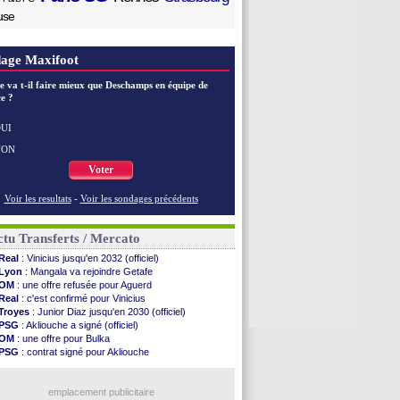
use
age Maxifoot
e va t-il faire mieux que Deschamps en équipe de
e ?
UI
NON
Voter
Voir les resultats
-
Voir les sondages précédents
tu Transferts / Mercato
Real
: Vinicius jusqu'en 2032 (officiel)
Lyon
: Mangala va rejoindre Getafe
OM
: une offre refusée pour Aguerd
Real
: c'est confirmé pour Vinicius
Troyes
: Junior Diaz jusqu'en 2030 (officiel)
PSG
: Akliouche a signé (officiel)
OM
: une offre pour Bulka
PSG
: contrat signé pour Akliouche
Chelsea
: Palace a fait son offre pour Disasi
PSG
: l'étonnante rumeur Gusto
Bologne
: Dallinga est sur le marché
emplacement publicitaire