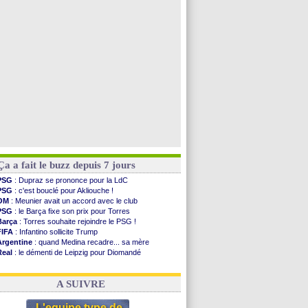
OM
: accord trouvé avec Man City pour Rulli
OM
: Medina vers Leverkusen pour 25 M€
Uruguay
: Forlan nommé sélectionneur (officiel)
Séville
: Juanlu signe à Bournemouth (officiel)
Voir toutes les brèves
Ça a fait le buzz depuis 7 jours
PSG
: Dupraz se prononce pour la LdC
PSG
: c'est bouclé pour Akliouche !
OM
: Meunier avait un accord avec le club
PSG
: le Barça fixe son prix pour Torres
Barça
: Torres souhaite rejoindre le PSG !
FIFA
: Infantino sollicite Trump
Argentine
: quand Medina recadre... sa mère
Real
: le démenti de Leipzig pour Diomandé
OM
: Paixão attire un 2e club anglais
FIFA
: le conseiller d'Infantino démissionne !
A SUIVRE
L'equipe type de