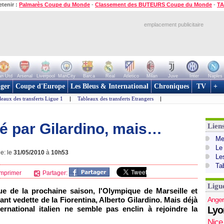
etenir :
Palmarès Coupe du Monde
-
Classement des BUTEURS Coupe du Monde
-
TA
emplacement publicitaire
n Utd
Arsenal
Liverpool
ManCity
Barca
Real
Atletico
Milan
Juve
Inter
Naples
ger
Coupe d'Europe
Les Bleus & International
Chroniques
TV
+
leaux des transferts Ligue 1
|
Tableaux des transferts Etrangers
|
té par Gilardino, mais…
Lien
Mer
Le
ne: le
31/05/2010
à
10h53
Le
Ta
mprimer
Partager:
Ligu
vue de la prochaine saison,
l'Olympique de Marseille
et
ant vedette de la Fiorentina, Alberto Gilardino. Mais déjà
Anger
nternational italien ne semble pas enclin à rejoindre la
Lyo
Nice