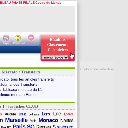
BLEAU PHASE FINALE Coupe du Monde
Résultats
Bayern
Dortmund
Classements
Calendriers
emplacement publicitaire
s Mercato / Transferts
cato, tous les articles transferts
 Journal des Transferts
s Tableaux mercato de L1
bleaux mercato Europe
e 1 - les fiches CLUB
Lille
Lens
s
Auxerre
Lorient
Brest
Le Havre
n
Marseille
Monaco
Nantes
Metz
Paris SG
Rennes
Strasbourg
Paris FC