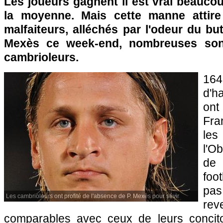
Les joueurs gagnent il est vrai beauco
la moyenne. Mais cette manne attire 
malfaiteurs, alléchés par l'odeur du b
Mexès ce week-end, nombreuses sont
cambrioleurs.
16
d'h
ont
Fra
les
l'O
de 
foo
pas
Les cambrioleurs ont profité de l'absence de P. Mexès pour sévir
rev
comparables avec ceux de leurs concit