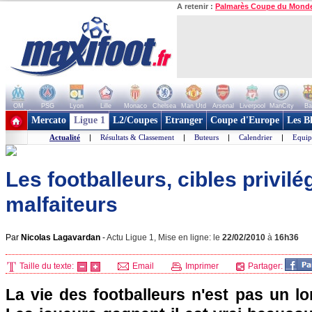
A retenir :
Palmarès Coupe du Mond
OM
PSG
Lyon
Lille
Monaco
Chelsea
Man Utd
Arsenal
Liverpool
ManCity
Ba
+ de clubs
Mercato
Ligue 1
L2/Coupes
Etranger
Coupe d'Europe
Les B
Actualité
|
Résultats & Classement
|
Buteurs
|
Calendrier
|
Equip
Les footballeurs, cibles privil
malfaiteurs
Par
Nicolas Lagavardan
-
Actu Ligue 1, Mise en ligne: le
22/02/2010
à
16h36
Taille du texte:
Email
Imprimer
Partager:
La vie des footballeurs n'est pas un lon