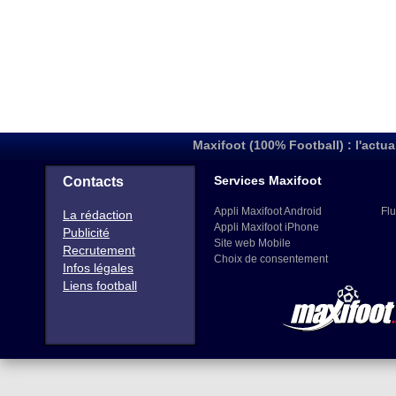
Maxifoot (100% Football) : l'actua
Services Maxifoot
Contacts
Appli Maxifoot Android
Flu
La rédaction
Appli Maxifoot iPhone
Publicité
Site web Mobile
Recrutement
Choix de consentement
Infos légales
Liens football