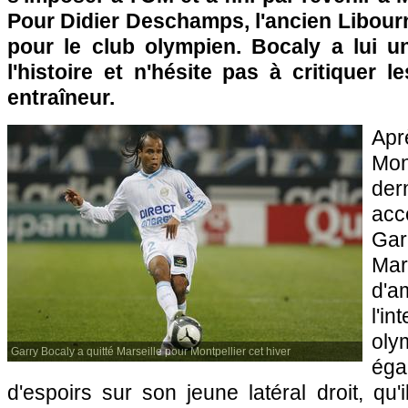
Pour Didier Deschamps, l'ancien Libourna
pour le club olympien. Bocaly a lui u
l'histoire et n'hésite pas à critiquer 
entraîneur.
Apr
Mon
der
acc
Gar
Mar
d'
l'i
ol
Garry Bocaly a quitté Marseille pour Montpellier cet hiver
ég
d'espoirs sur son jeune latéral droit, qu'