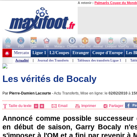
A retenir :
Palmarès Coupe du Mond
OM
PSG
Lyon
Lille
Monaco
Chelsea
Man Utd
Arsenal
Liverpool
ManCity
Ba
+ de clubs
Mercato
Ligue 1
L2/Coupes
Etranger
Coupe d'Europe
Les B
Actualité
|
Journal des Transferts
|
Tableaux des transferts Ligue 1
|
Tabl
Les vérités de Bocaly
Par
Pierre-Damien Lacourte
-
Actu Transferts, Mise en ligne: le
02/02/2010
à
15
Taille du texte:
Email
Imprimer
Partager:
Annoncé comme possible successeur 
en début de saison, Garry Bocaly n'e
s'imposer à
l'OM
et a fini par revenir à
M