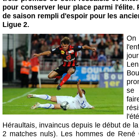
pour conserver leur place parmi l'élite.
de saison rempli d'espoir pour les anci
Ligue 2.
On 
l'en
jou
Len
Bou
pro
se 
fa
rés
l'
Héraultais, invaincus depuis le début de la 
2 matches nuls). Les hommes de René 