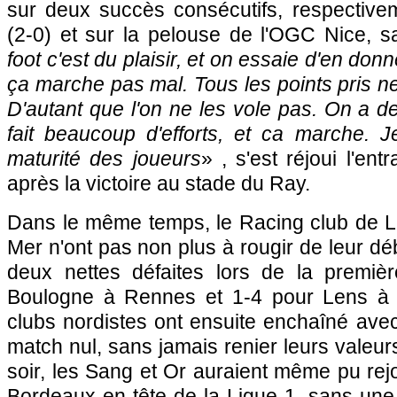
sur deux succès consécutifs, respectiv
(2-0) et sur la pelouse de l'
OGC Nice
, s
foot c'est du plaisir, et on essaie d'en don
ça marche pas mal. Tous les points pris ne
D'autant que l'on ne les vole pas. On a de
fait beaucoup d'efforts, et ca marche. Je
maturité des joueurs
» , s'est réjoui l'ent
après la victoire au stade du Ray.
Dans le même temps, le
Racing club de 
Mer n'ont pas non plus à rougir de leur dé
deux nettes défaites lors de la premiè
Boulogne à
Rennes
et 1-4 pour
Lens
clubs nordistes ont ensuite enchaîné avec
match nul, sans jamais renier leurs valeur
soir, les Sang et Or auraient même pu rej
Bordeaux
en tête de la Ligue 1, sans une