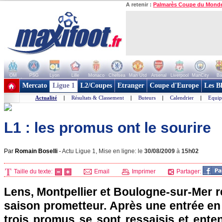
A retenir :
Palmarès Coupe du Mond
OM
PSG
Lyon
Lille
Monaco
Chelsea
Man Utd
Arsenal
Liverpool
ManCity
Ba
+ de clubs
Mercato
Ligue 1
L2/Coupes
Etranger
Coupe d'Europe
Les B
Actualité
|
Résultats & Classement
|
Buteurs
|
Calendrier
|
Equip
L1 : les promus ont le sourire
Par
Romain Boselli
-
Actu Ligue 1, Mise en ligne: le
30/08/2009
à
15h02
Taille du texte:
Email
Imprimer
Partager:
Lens
,
Montpellier
et Boulogne-sur-Mer r
saison prometteur. Après une entrée en m
trois promus se sont ressaisis et ente