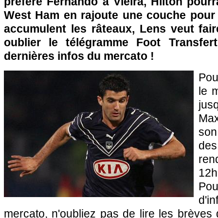
préfère Fernando à Vieira, Hilton pourr
West Ham en rajoute une couche pour 
accumulent les râteaux,
Lens
veut fair
oublier le télégramme Foot Transfer
dernières infos du mercato !
Pou
le 
jus
Max
son
des
ren
12h
Po
d'i
mercato, n'oubliez pas de lire les brèves d