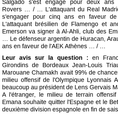
Salgado s'est engagé pour deux ans 
Rovers … / … L'attaquant du Real Madri
s'engager pour cinq ans en faveur 
L'attaquant brésilien de Flamengo et a
Emerson va signer à Al-Ahli, club des Em
… Le défenseur argentin de Huracan, Arauj
ans en faveur de l'AEK Athènes … / …
Leur avis sur la question :
en France
Girondins de
Bordeaux
Jean-Louis Triau
Marouane Chamakh avait 99% de chances
milieu offensif de
l'Olympique Lyonnais
An
beaucoup au président de
Lens
Gervais Ma
A l'étranger, le milieu de terrain offensi
Emana souhaite quitter l'Espagne et le Bet
deuxième division espagnole en fin de sai