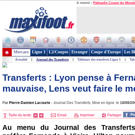
A retenir :
Palmarès Coupe du Mond
OM
PSG
Lyon
Lille
Monaco
Chelsea
Man Utd
Arsenal
Liverpool
ManCity
Ba
+ de clubs
Mercato
Ligue 1
L2/Coupes
Etranger
Coupe d'Europe
Les B
Actualité
|
Journal des Transferts
|
Tableaux des transferts Ligue 1
|
Tab
Transferts : Lyon pense à Ferna
mauvaise, Lens veut faire le m
Par
Pierre-Damien Lacourte
-
Journal Des Transferts, Mise en ligne: le
18/08/20
Taille du texte:
Email
Imprimer
Partager:
Au menu du Journal des Transferts