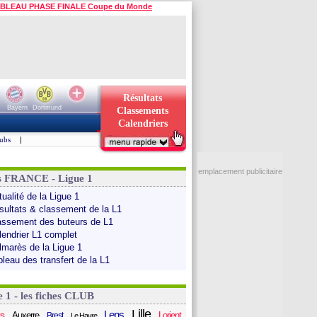
BLEAU PHASE FINALE Coupe du Monde
Résultats
Bayern
Dortmund
Classements
Calendriers
ubs
|
emplacement publicitaire
s FRANCE - Ligue 1
ualité de la Ligue 1
sultats & classement de la L1
assement des buteurs de L1
lendrier L1 complet
lmarès de la Ligue 1
bleau des transfert de la L1
e 1 - les fiches CLUB
Lille
Lens
s
Auxerre
Lorient
Brest
Le Havre