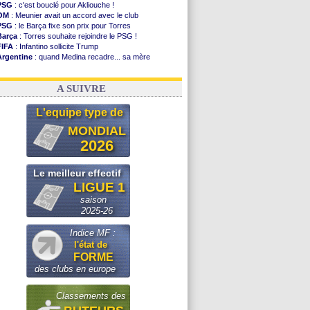
PSG
: c'est bouclé pour Akliouche !
OM
: Meunier avait un accord avec le club
PSG
: le Barça fixe son prix pour Torres
Barça
: Torres souhaite rejoindre le PSG !
FIFA
: Infantino sollicite Trump
Argentine
: quand Medina recadre... sa mère
Real
: le démenti de Leipzig pour Diomandé
OM
: Paixão attire un 2e club anglais
A SUIVRE
L'equipe type de
MONDIAL
2026
Le meilleur effectif
LIGUE 1
saison
2025-26
Indice MF :
l'état de
FORME
des clubs en europe
Classements des