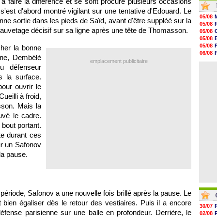
 faire la différence et se sont procuré plusieurs occasions
16h53
s'est d'abord montré vigilant sur une tentative d'Edouard. Le
16h45
05/08
nne sortie dans les pieds de Saïd, avant d'être suppléé sur la
16h34
05/08
16h21
auvetage décisif sur sa ligne après une tête de Thomasson.
05/08
16h04
05/08
15h50
05/08
her la bonne
15h40
06/08
ne, Dembélé
15h18
05/08
emplacement publicitaire
15h01
du défenseur
04/08
14h46
s la surface.
14h25
pour ouvrir le
14h12
13h51
ueilli à froid,
13h29
son. Mais la
13h11
uvé le cadre.
bout portant.
te durant ces
ur un Safonov
la pause.
période, Safonov a une nouvelle fois brillé après la pause. Le
ien égaliser dès le retour des vestiaires. Puis il a encore
30/07
fense parisienne sur une balle en profondeur. Derrière, le
02/08