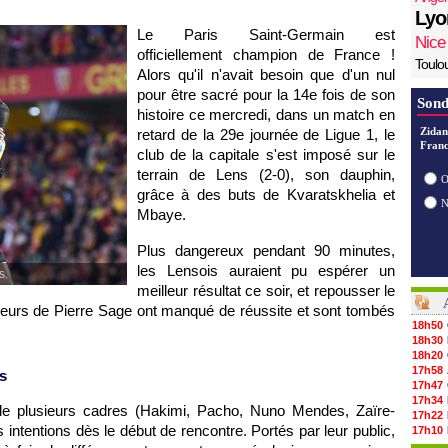
Lyo
Le Paris Saint-Germain est
Nice
officiellement champion de France !
Toulo
Alors qu'il n'avait besoin que d'un nul
pour être sacré pour la 14e fois de son
Sond
histoire ce mercredi, dans un match en
Zidan
retard de la 29e journée de Ligue 1, le
Franc
club de la capitale s'est imposé sur le
terrain de Lens (2-0), son dauphin,
O
grâce à des buts de Kvaratskhelia et
Mbaye.
Plus dangereux pendant 90 minutes,
les Lensois auraient pu espérer un
s.
meilleur résultat ce soir, et repousser le
ueurs de Pierre Sage ont manqué de réussite et sont tombés
18h50
18h30
18h20
17h58
s
17h47
17h34
de plusieurs cadres (Hakimi, Pacho, Nuno Mendes, Zaïre-
17h22
 intentions dès le début de rencontre. Portés par leur public,
17h10
16h59