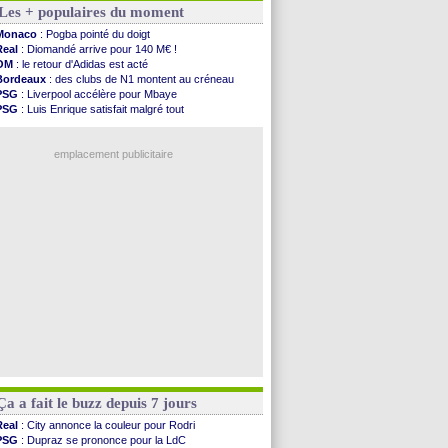
Les + populaires du moment
OM
: Medina vers Leverkusen pour 25 M€
Uruguay
: Forlan nommé sélectionneur (officiel)
Monaco
: Pogba pointé du doigt
Séville
: Juanlu signe à Bournemouth (officiel)
Real
: Diomandé arrive pour 140 M€ !
PSG
: Ndjantou heureux d'avoir rejoué
OM
: le retour d'Adidas est acté
Real
: Diomandé pour 140 M€ ! (officiel)
Bordeaux
: des clubs de N1 montent au créneau
Man City
: Rodri préfère le Barça au Real !
PSG
: Liverpool accélère pour Mbaye
Rennes
: Aït Boudlal veut rejoindre Fulham
PSG
: Luis Enrique satisfait malgré tout
Aston Villa
: Liverpool cible aussi Konsa
Real
: une nouvelle offre pour Vinicius
OM
: une approche pour Diatta
Lyon
: Fonseca prend cher sur les réseaux
Le Havre
: Diaw va signer à Lille
emplacement publicitaire
Trabzonspor
: Salah a signé ! (officiel)
Bordeaux
: les mots de Mavuba
FIFA
: Al-Khelaïfi président ? Tebas dit non
Fenerbahçe
: Greenwood savoure son premier ...
Bordeaux
: Mavuba n'est plus l'entraîneur (off.)
Voir les brèves précédentes
Ça a fait le buzz depuis 7 jours
Real
: City annonce la couleur pour Rodri
PSG
: Dupraz se prononce pour la LdC