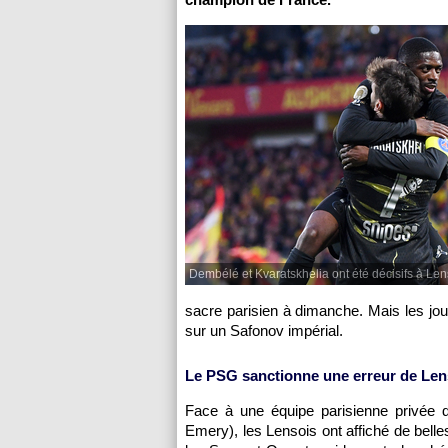
Dembélé et Kvaratskhelia ont été décisifs à Len
sacre parisien à dimanche. Mais les jo
sur un Safonov impérial.
Le PSG sanctionne une erreur de Len
Face à une équipe parisienne privée 
Emery), les Lensois ont affiché de belles