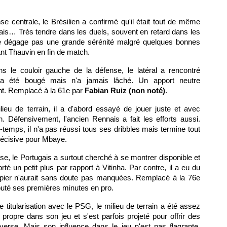
se centrale, le Brésilien a confirmé qu'il était tout de même
rmais… Très tendre dans les duels, souvent en retard dans les
e dégage pas une grande sérénité malgré quelques bonnes
nt Thauvin en fin de match.
s le couloir gauche de la défense, le latéral a rencontré
l a été bougé mais n'a jamais lâché. Un apport neutre
ant. Remplacé à la 61e par
Fabian Ruiz (non noté)
.
ieu de terrain, il a d'abord essayé de jouer juste et avec
on. Défensivement, l'ancien Rennais a fait les efforts aussi.
i-temps, il n'a pas réussi tous ses dribbles mais termine tout
écisive pour Mbaye.
asse, le Portugais a surtout cherché à se montrer disponible et
té un petit plus par rapport à Vitinha. Par contre, il a eu du
pier n'aurait sans doute pas manquées. Remplacé à la 76e
sputé ses premières minutes en pro.
 titularisation avec le PSG, le milieu de terrain a été assez
propre dans son jeu et s'est parfois projeté pour offrir des
verse. Mais son influence dans le jeu n'est pas flagrante.