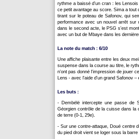
rythme a baissé d'un cran : les Lensois
ce petit avantage au score. Sima a tout
tirant sur le poteau de Safonov, qui se
performance avec un nouvel arrêt sur un
dans le second acte, le PSG s'est mont
avec un but de Mbaye dans les dernière
La note du match : 6/10
Une affiche plaisante entre les deux me
suspense dans la course au titre, le ryt
n'ont pas donné l'impression de jouer ce
Lens - avec l'aide d'un grand Safonov – e
Les buts :
- Dembélé intercepte une passe de Sa
Géorgien contrôle de la cuisse dans la 
de terre (0-1, 29e).
- Sur une contre-attaque, Doué centre de
du pied droit vient se loger sous la barr