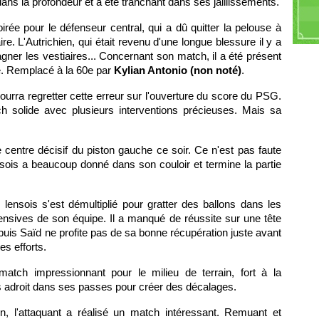
t dans la profondeur et a été tranchant dans ses jaillissements.
Ru
M
rée pour le défenseur central, qui a dû quitter la pelouse à
Ma
e. L'Autrichien, qui était revenu d'une longue blessure il y a
gner les vestiaires... Concernant son match, il a été présent
ce. Remplacé à la 60e par
Kylian Antonio (non noté)
.
pourra regretter cette erreur sur l'ouverture du score du PSG.
tch solide avec plusieurs interventions précieuses. Mais sa
e centre décisif du piston gauche ce soir. Ce n'est pas faute
sois a beaucoup donné dans son couloir et termine la partie
e lensois s'est démultiplié pour gratter des ballons dans les
nsives de son équipe. Il a manqué de réussite sur une tête
puis Saïd ne profite pas de sa bonne récupération juste avant
es efforts.
tch impressionnant pour le milieu de terrain, fort à la
ès adroit dans ses passes pour créer des décalages.
n, l'attaquant a réalisé un match intéressant. Remuant et