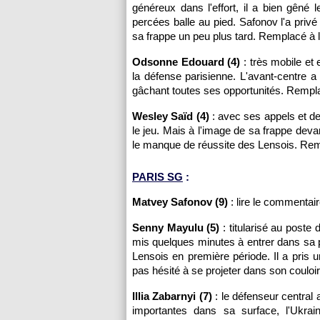
généreux dans l'effort, il a bien gêné 
percées balle au pied. Safonov l'a privé
sa frappe un peu plus tard. Remplacé à 
Odsonne Edouard (4)
: très mobile et
la défense parisienne. L'avant-centre 
gâchant toutes ses opportunités. Rempl
Wesley Saïd (4)
: avec ses appels et des
le jeu. Mais à l'image de sa frappe dev
le manque de réussite des Lensois. Rem
PARIS SG
:
Matvey Safonov (9)
: lire le commentai
Senny Mayulu (5)
: titularisé au poste d
mis quelques minutes à entrer dans sa p
Lensois en première période. Il a pris 
pas hésité à se projeter dans son couloi
Illia Zabarnyi (7)
: le défenseur central 
importantes dans sa surface, l'Ukrai