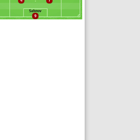
4
7
iz
arquinhos
Safonov
rin
9