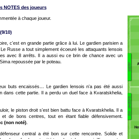
s NOTES des joueurs
ommentée à chaque joueur.
(9/10)
re, c'est en grande partie grâce à lui. Le gardien parisien a
. Le Russe a tout simplement écoeuré les attaquants lensois
es avec 8 arrêts. Il a aussi eu ce brin de chance avec un
 Sima repoussée par le poteau.
A
L
S
E
N
S
B
H
S
 deux buts encaissés… Le gardien lensois n'a pas été aussi
S
dans cette partie. Il a perdu un duel face à Kvaratskhelia,
T
P
A
A
R
Bo
I
M
S
loir, le piston droit s'est bien battu face à Kvaratskhelia. Il a
L
G
S
G
 de bons centres, tout en étant fiable défensivement.
M
ic (non noté)
.
1
He
R
défenseur central a été bon sur cette rencontre. Solide et
Vi