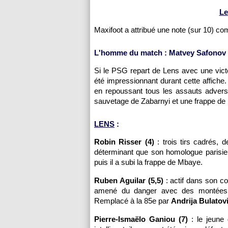
Le
Maxifoot a attribué une note (sur 10) c
L'homme du match : Matvey Safonov 
Si le PSG repart de Lens avec une victoi
été impressionnant durant cette affiche
en repoussant tous les assauts advers
sauvetage de Zabarnyi et une frappe de
LENS
:
Robin Risser (4)
: trois tirs cadrés,
déterminant que son homologue parisien 
puis il a subi la frappe de Mbaye.
Ruben Aguilar (5,5)
: actif dans son cou
amené du danger avec des montées et
Remplacé à la 85e par
Andrija Bulatov
Pierre-Ismaëlo Ganiou (7)
: le jeune 