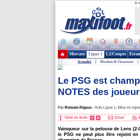
A r
OM
PSG
Lyon
Lille
Monaco
Chelsea
Ma
+ de clubs
Mercato
Ligue 1
L2/Coupes
Etran
Actualité
|
Résultats & Classement
|
Le PSG est champio
NOTES des joueur
Par
Romain Rigaux
-
Actu Ligue 1, Mise en ligne
Taille du texte:
Email
I
Vainqueur sur la pelouse de Lens (2-0
le PSG ne peut plus être rejoint en
champion de France.