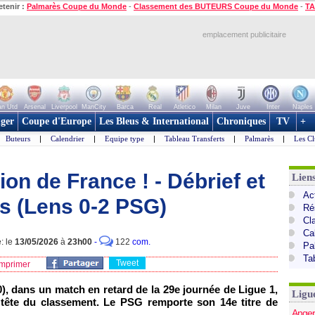
etenir :
Palmarès Coupe du Monde
-
Classement des BUTEURS Coupe du Monde
-
TA
emplacement publicitaire
n Utd
Arsenal
Liverpool
ManCity
Barca
Real
Atletico
Milan
Juve
Inter
Naples
ger
Coupe d'Europe
Les Bleus & International
Chroniques
TV
+
Buteurs
|
Calendrier
|
Equipe type
|
Tableau Transferts
|
Palmarès
|
Les Cl
n de France ! - Débrief et
Lien
Act
s (Lens 0-2 PSG)
Ré
Cl
Ca
: le
13/05/2026
à
23h00
-
122
com.
Pa
Ta
Tweet
mprimer
), dans un match en retard de la 29e journée de Ligue 1,
Ligu
 tête du classement. Le PSG remporte son 14e titre de
Anger