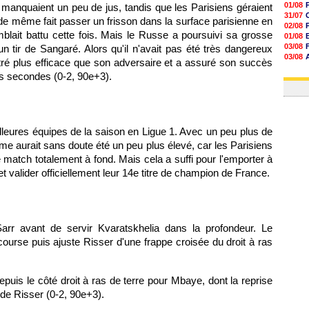
01/08
 manquaient un peu de jus, tandis que les Parisiens géraient
31/07
 de même fait passer un frisson dans la surface parisienne en
02/08
mblait battu cette fois. Mais le Russe a poursuivi sa grosse
01/08
03/08
 tir de Sangaré. Alors qu'il n'avait pas été très dangereux
03/08
ré plus efficace que son adversaire et a assuré son succès
03/08
s secondes (0-2, 90e+3).
03/08
illeures équipes de la saison en Ligue 1. Avec un peu plus de
hme aurait sans doute été un peu plus élevé, car les Parisiens
 match totalement à fond. Mais cela a suffi pour l'emporter à
t valider officiellement leur 14e titre de champion de France.
rr avant de servir Kvaratskhelia dans la profondeur. Le
course puis ajuste Risser d'une frappe croisée du droit à ras
puis le côté droit à ras de terre pour Mbaye, dont la reprise
e de Risser (0-2, 90e+3).