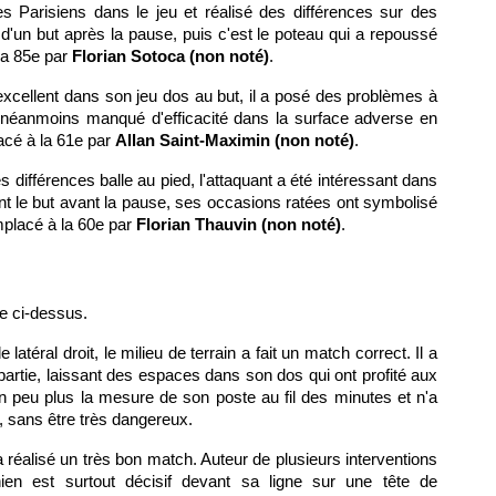
les Parisiens dans le jeu et réalisé des différences sur des
 d'un but après la pause, puis c'est le poteau qui a repoussé
la 85e par
Florian Sotoca (non noté)
.
 excellent dans son jeu dos au but, il a posé des problèmes à
a néanmoins manqué d'efficacité dans la surface adverse en
acé à la 61e par
Allan Saint-Maximin (non noté)
.
 différences balle au pied, l'attaquant a été intéressant dans
ant le but avant la pause, ses occasions ratées ont symbolisé
placé à la 60e par
Florian Thauvin (non noté)
.
re ci-dessus.
e latéral droit, le milieu de terrain a fait un match correct. Il a
artie, laissant des espaces dans son dos qui ont profité aux
un peu plus la mesure de son poste au fil des minutes et n'a
r, sans être très dangereux.
a réalisé un très bon match. Auteur de plusieurs interventions
nien est surtout décisif devant sa ligne sur une tête de