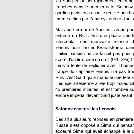
les Sang et Or ont rapidement cherché à
franches dans le premier acte. Safonov 
gardien parisien a ensuite réalisé une bo
même action par Zabarnyi, auteur d'un s
Mais une erreur de Sarr est venue gâc
entame du RCL. Sur une phase anodi
interceptait une mauvaise relance 
lensois pour lancer Kvaratskhelia dan
L'ailier parisien ne se faisait pas prier 
score d'un tir croisé du droit (0-1, 29e) ! C
Lens a tenté de répliquer avec Thomas
frappe du capitaine lensois n'a pas tro
Puis c'est Saïd qui a manqué une tête à 
L'équipe artésienne a été trop maladroi
45 premières minutes, et est tombée s
encore impérial devant Saïd juste avant 
Safonov écoeure les Lensois
Décisif à plusieurs reprises en première 
Russe s'est opposé à Sima qui pensait b
écoeuré Sima qui avait échappé à la dé