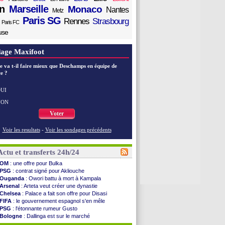
n
Marseille
Monaco
Nantes
Metz
Paris SG
Rennes
Strasbourg
Paris FC
use
age Maxifoot
e va t-il faire mieux que Deschamps en équipe de
e ?
UI
NON
Voter
Voir les resultats
-
Voir les sondages précédents
Actu et transferts 24h/24
OM
: une offre pour Bulka
PSG
: contrat signé pour Akliouche
Ouganda
: Owori battu à mort à Kampala
Arsenal
: Arteta veut créer une dynastie
Chelsea
: Palace a fait son offre pour Disasi
FIFA
: le gouvernement espagnol s'en mêle
PSG
: l'étonnante rumeur Gusto
Bologne
: Dallinga est sur le marché
OM
: accord trouvé avec Man City pour Rulli