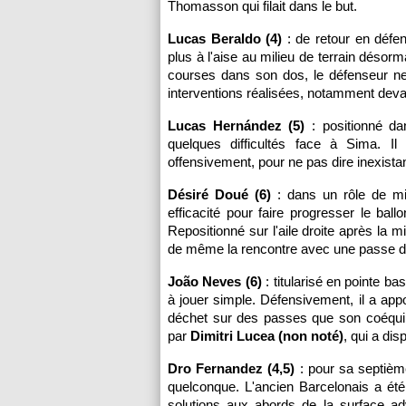
Thomasson qui filait dans le but.
Lucas Beraldo (4)
: de retour en défen
plus à l'aise au milieu de terrain déso
courses dans son dos, le défenseur n
interventions réalisées, notamment deva
Lucas Hernández (5)
: positionné dan
quelques difficultés face à Sima. I
offensivement, pour ne pas dire inexist
Désiré Doué (6)
: dans un rôle de mil
efficacité pour faire progresser le ball
Repositionné sur l'aile droite après la m
de même la rencontre avec une passe d
João Neves (6)
: titularisé en pointe b
à jouer simple. Défensivement, il a appor
déchet sur des passes que son coéqui
par
Dimitri Lucea (non noté)
, qui a di
Dro Fernandez (4,5)
: pour sa septième
quelconque. L'ancien Barcelonais a été 
solutions aux abords de la surface ad