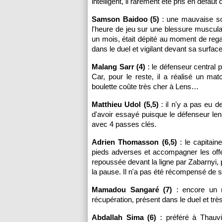
intelligent, il rarement été pris en défau
Samson Baidoo (5)
: une mauvaise soi
l'heure de jeu sur une blessure musculair
un mois, était dépité au moment de rega
dans le duel et vigilant devant sa surfa
Malang Sarr (4)
: le défenseur central 
Car, pour le reste, il a réalisé un ma
boulette coûte très cher à Lens…
Matthieu Udol (5,5)
: il n'y a pas eu d
d'avoir essayé puisque le défenseur len
avec 4 passes clés.
Adrien Thomasson (6,5)
: le capitain
pieds adverses et accompagner les offe
repoussée devant la ligne par Zabarnyi, 
la pause. Il n'a pas été récompensé de s
Mamadou Sangaré (7)
: encore un ma
récupération, présent dans le duel et tr
Abdallah Sima (6)
: préféré à Thauvi