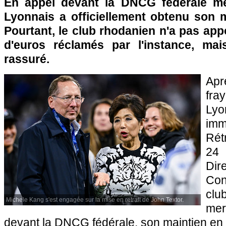
En appel devant la DNCG fédérale mer
Lyonnais a officiellement obtenu son m
Pourtant, le club rhodanien n'a pas appo
d'euros réclamés par l'instance, m
rassuré.
Ap
fra
Ly
imm
Rét
24 
Dir
Con
clu
Michele Kang s'est engagée sur la mise en retrait de John Textor.
me
devant la DNCG fédérale, son maintien en 