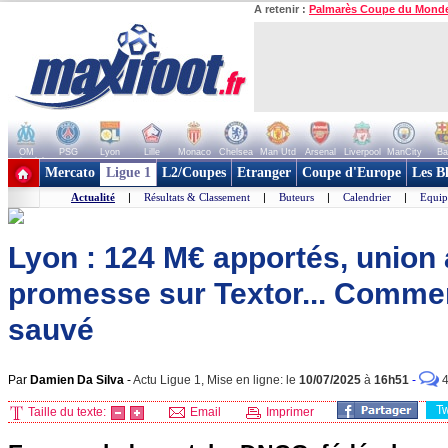
A retenir :
Palmarès Coupe du Mond
OM
PSG
Lyon
Lille
Monaco
Chelsea
Man Utd
Arsenal
Liverpool
ManCity
Ba
+ de clubs
Mercato
Ligue 1
L2/Coupes
Etranger
Coupe d'Europe
Les B
Actualité
|
Résultats & Classement
|
Buteurs
|
Calendrier
|
Equip
Lyon : 124 M€ apportés, union 
promesse sur Textor... Comment
sauvé
Par
Damien Da Silva
-
Actu Ligue 1, Mise en ligne: le
10/07/2025
à
16h51
-
T
Taille du texte:
Email
Imprimer