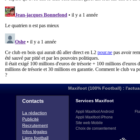
Maxifoot (100% Football) : l'actua
Services Maxifoot
Contacts
Appli Maxifoot Android
Flu
La rédaction
Appli Maxifoot iPhone
Publicité
Site web Mobile
Recrutement
Choix de consentement
Infos légales
Liens football