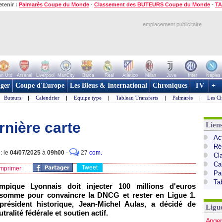
etenir :
Palmarès Coupe du Monde
-
Classement des BUTEURS Coupe du Monde
-
TA
emplacement publicitaire
n Utd
Arsenal
Liverpool
ManCity
Barca
Real
Atletico
Milan
Juve
Inter
Naples
ger
Coupe d'Europe
Les Bleus & International
Chroniques
TV
+
Buteurs
|
Calendrier
|
Equipe type
|
Tableau Transferts
|
Palmarès
|
Les Cl
rnière carte
Lien
Act
Ré
: le
04/07/2025
à
09h00
-
27
com.
Cl
Ca
Tweet
mprimer
Pa
Ta
mpique Lyonnais doit injecter 100 millions d'euros
 somme pour convaincre la DNCG et rester en Ligue 1.
président historique, Jean-Michel Aulas, a décidé de
Ligu
tralité fédérale et soutien actif.
Anger