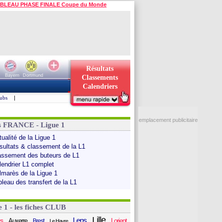
BLEAU PHASE FINALE Coupe du Monde
Résultats
Bayern
Dortmund
Classements
Calendriers
ubs
|
emplacement publicitaire
s FRANCE - Ligue 1
ualité de la Ligue 1
sultats & classement de la L1
assement des buteurs de L1
lendrier L1 complet
lmarès de la Ligue 1
bleau des transfert de la L1
e 1 - les fiches CLUB
Lille
Lens
s
Auxerre
Lorient
Brest
Le Havre