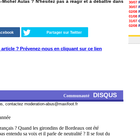
ichel Aulas ? N'hésitez pas à réagir et à débattre dans
30/07
30/07
02/08
01/08
31/07
02/08
30/07
Facebook
Partager sur Twitter
01/08
article ? Prévenez-nous en cliquant sur ce lien
DISQUS
Communauté
us, contactez
moderation-abus@maxifoot.fr