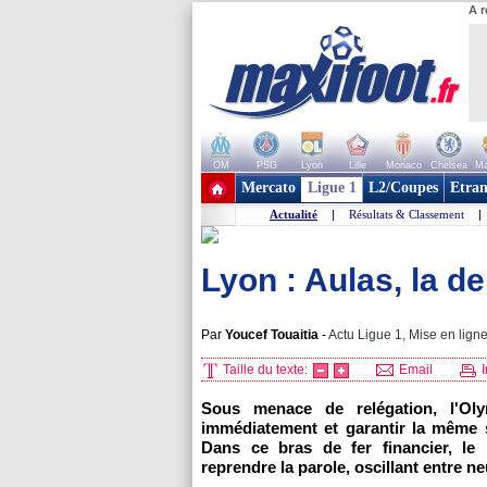
A r
OM
PSG
Lyon
Lille
Monaco
Chelsea
Ma
+ de clubs
Mercato
Ligue 1
L2/Coupes
Etran
Actualité
|
Résultats & Classement
|
Lyon : Aulas, la de
Par
Youcef Touaitia
-
Actu Ligue 1, Mise en ligne
Taille du texte:
Email
I
Sous menace de relégation, l'Oly
immédiatement et garantir la même
Dans ce bras de fer financier, le 
reprendre la parole, oscillant entre neu