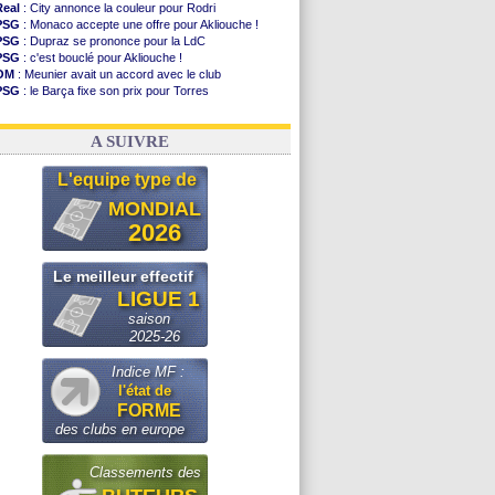
Real
: City annonce la couleur pour Rodri
PSG
: Monaco accepte une offre pour Akliouche !
PSG
: Dupraz se prononce pour la LdC
PSG
: c'est bouclé pour Akliouche !
OM
: Meunier avait un accord avec le club
PSG
: le Barça fixe son prix pour Torres
OM
: accord de principe entre Rulli et Man City
Barça
: Torres souhaite rejoindre le PSG !
A SUIVRE
L'equipe type de
MONDIAL
2026
Le meilleur effectif
LIGUE 1
saison
2025-26
Indice MF :
l'état de
FORME
des clubs en europe
Classements des