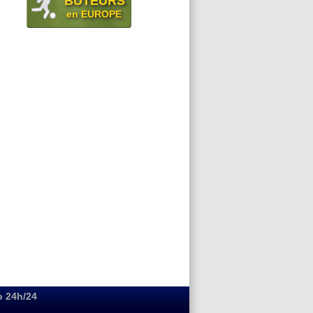
BUTEURS
en EUROPE
o 24h/24