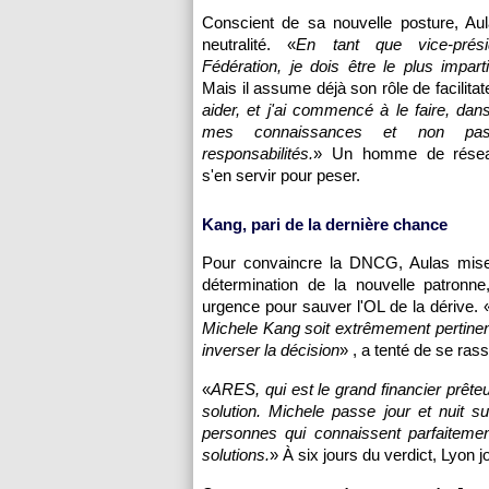
Conscient de sa nouvelle posture, Aul
neutralité. «
En tant que vice-prés
Fédération, je dois être le plus imparti
Mais il assume déjà son rôle de facilitate
aider, et j'ai commencé à le faire, dan
mes connaissances et non p
responsabilités.
» Un homme de résea
s'en servir pour peser.
Kang, pari de la dernière chance
Pour convaincre la DNCG, Aulas mise
détermination de la nouvelle patronne
urgence pour sauver l'OL de la dérive. 
Michele Kang soit extrêmement pertinente 
inverser la décision
» , a tenté de se rass
«
ARES, qui est le grand financier prêteu
solution. Michele passe jour et nuit s
personnes qui connaissent parfaitemen
solutions.
» À six jours du verdict, Lyon jo