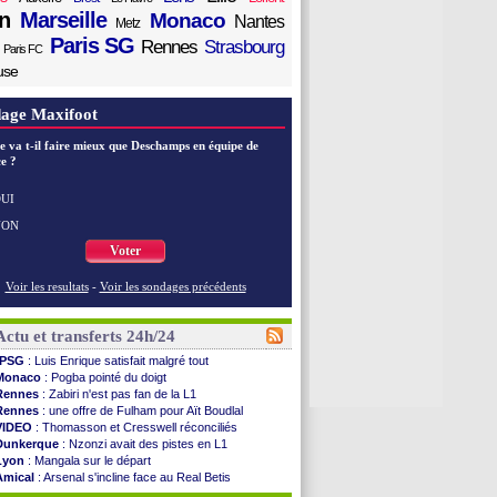
n
Marseille
Monaco
Nantes
Metz
Paris SG
Rennes
Strasbourg
Paris FC
use
age Maxifoot
e va t-il faire mieux que Deschamps en équipe de
e ?
UI
NON
Voter
Voir les resultats
-
Voir les sondages précédents
Actu et transferts 24h/24
PSG
: Luis Enrique satisfait malgré tout
Monaco
: Pogba pointé du doigt
Rennes
: Zabiri n'est pas fan de la L1
Rennes
: une offre de Fulham pour Aït Boudlal
VIDEO
: Thomasson et Cresswell réconciliés
Dunkerque
: Nzonzi avait des pistes en L1
Lyon
: Mangala sur le départ
Amical
: Arsenal s'incline face au Real Betis
Amical
: lourde défaite pour le PSG