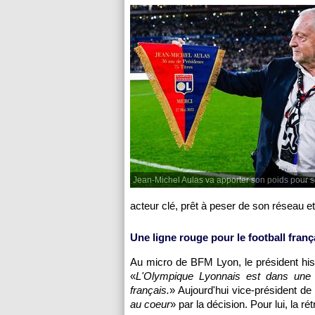
Jean-Michel Aulas va apporter son poids pour s
acteur clé, prêt à peser de son réseau e
Une ligne rouge pour le football franç
Au micro de BFM Lyon, le président hi
«
L'Olympique Lyonnais est dans une si
français.
» Aujourd'hui vice-président de
au coeur
» par la décision. Pour lui, la r