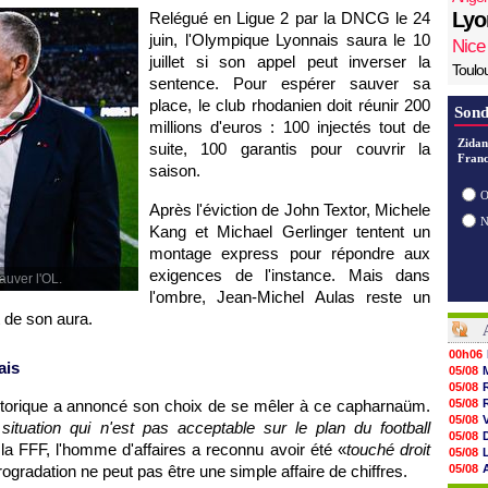
Lyo
Relégué en Ligue 2 par la DNCG le 24
juin, l'Olympique Lyonnais saura le 10
Nice
juillet si son appel peut inverser la
Toulo
sentence. Pour espérer sauver sa
place, le club rhodanien doit réunir 200
Sond
millions d'euros : 100 injectés tout de
Zidan
suite, 100 garantis pour couvrir la
Franc
saison.
O
Après l'éviction de John Textor, Michele
Kang et Michael Gerlinger tentent un
montage express pour répondre aux
exigences de l'instance. Mais dans
auver l'OL.
l'ombre, Jean-Michel Aulas reste un
t de son aura.
00h06
ais
05/08
05/08
storique a annoncé son choix de se mêler à ce capharnaüm.
05/08
05/08
tuation qui n'est pas acceptable sur le plan du football
05/08
 la FFF, l'homme d'affaires a reconnu avoir été «
touché droit
05/08
étrogradation ne peut pas être une simple affaire de chiffres.
05/08
05/08