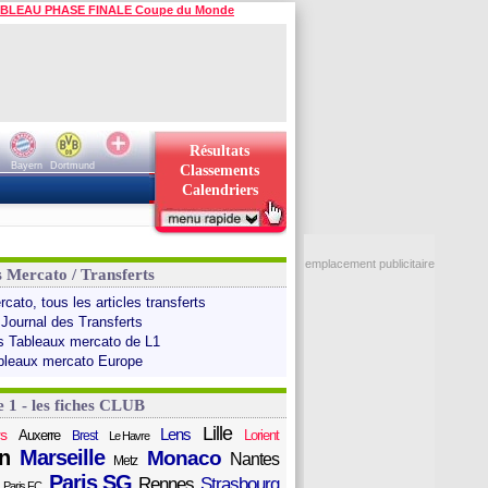
BLEAU PHASE FINALE Coupe du Monde
Résultats
Bayern
Dortmund
Classements
Calendriers
emplacement publicitaire
s Mercato / Transferts
cato, tous les articles transferts
 Journal des Transferts
s Tableaux mercato de L1
bleaux mercato Europe
e 1 - les fiches CLUB
Lille
Lens
s
Auxerre
Lorient
Brest
Le Havre
n
Marseille
Monaco
Nantes
Metz
Paris SG
Rennes
Strasbourg
Paris FC