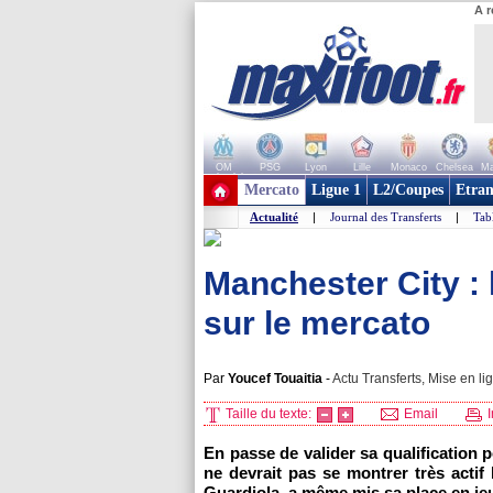
A r
OM
PSG
Lyon
Lille
Monaco
Chelsea
Ma
+ de clubs
Mercato
Ligue 1
L2/Coupes
Etran
Actualité
|
Journal des Transferts
|
Tab
Manchester City : 
sur le mercato
Par
Youcef Touaitia
-
Actu Transferts, Mise en li
Taille du texte:
Email
I
En passe de valider sa qualification
ne devrait pas se montrer très actif
Guardiola, a même mis sa place en jeu 