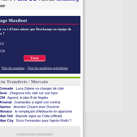
use
age Maxifoot
e va t-il faire mieux que Deschamps en équipe de
e ?
UI
NON
Voter
Voir les resultats
-
Voir les sondages précédents
tu Transferts / Mercato
Grenade
: Luca Zidane va changer de club
Juve
: Zhegrova très clair sur son futur
OM
: Aguerd, le plan B de Naples
Arsenal
: Guimarães a signé son contrat
Nantes
: direction Chypre pour Duverne
Monaco
: le remplaçant d'Akliouche en approche
Man Utd
: Bayindir signe au Celta (officiel)
Man City
: Enzo Fernandez pour l'après-Rodri ?
Naples
: l'option Monaco pour Lukaku !
OM
: Lucas Perri a été approché
PSG
: le coach de l'Ajax insiste pour Godts
emplacement publicitaire