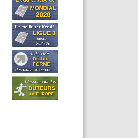
MONDIAL
2026
Le meilleur effectif
LIGUE 1
saison
2025-26
Indice MF :
l'état de
FORME
des clubs en europe
Classements des
BUTEURS
en EUROPE