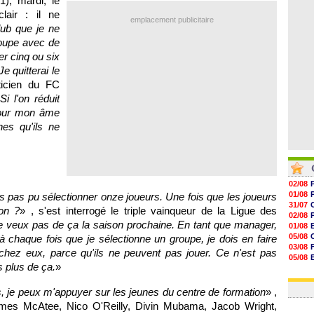
1), mardi, le
07/08
lair : il ne
07/08
emplacement publicitaire
07/08
club que je ne
07/08
oupe avec de
er cinq ou six
e quitterai le
ticien du FC
Si l'on réduit
e pour mon âme
es qu'ils ne
02/08
01/08
ns pas pu sélectionner onze joueurs. Une fois que les joueurs
31/07
on ?
» , s'est interrogé le triple vainqueur de la Ligue des
02/08
e veux pas de ça la saison prochaine. En tant que manager,
01/08
05/08
à chaque fois que je sélectionne un groupe, je dois en faire
03/08
 chez eux, parce qu'ils ne peuvent pas jouer. Ce n'est pas
05/08
s plus de ça.
»
03/08
03/08
s, je peux m'appuyer sur les jeunes du centre de formation
» ,
 James McAtee, Nico O'Reilly, Divin Mubama, Jacob Wright,