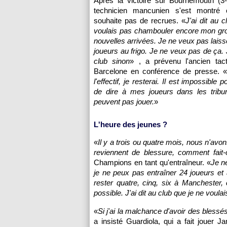
Après la victoire sur Bournemouth (3-
technicien mancunien s'est montré c
souhaite pas de recrues. «
J'ai dit au 
voulais pas chambouler encore mon gr
nouvelles arrivées. Je ne veux pas laiss
joueurs au frigo. Je ne veux pas de ça. J
club sinon
» , a prévenu l'ancien tac
Barcelone en conférence de presse. «
l'effectif, je resterai. Il est impossibl
de dire à mes joueurs dans les tribun
peuvent pas jouer.
»
L'heure des jeunes ?
«
Il y a trois ou quatre mois, nous n'avo
reviennent de blessure, comment fait-
Champions en tant qu'entraîneur. «
Je n
je ne peux pas entraîner 24 joueurs et 
rester quatre, cinq, six à Manchester,
possible. J'ai dit au club que je ne voulai
«
Si j'ai la malchance d'avoir des blessé
a insisté Guardiola, qui a fait jouer