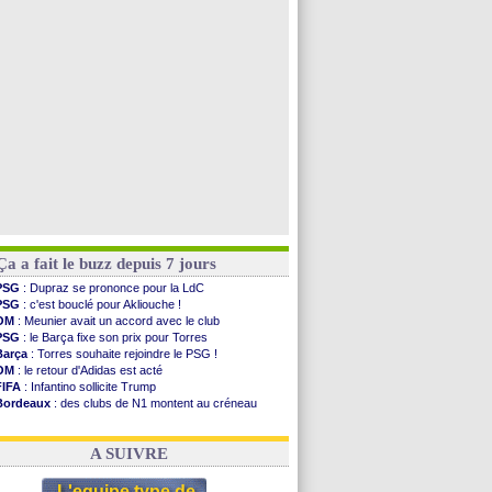
PSG
: une 2e offre en préparation pour Godts
Francfort
: Dina Ebimbe signe à Schalke (off.)
Strasbourg
: Saïdou Sow prêté à Nantes (off.)
Dortmund
: Newcastle est prévenu pour Nmecha
Voir toutes les brèves
Ça a fait le buzz depuis 7 jours
PSG
: Dupraz se prononce pour la LdC
PSG
: c'est bouclé pour Akliouche !
OM
: Meunier avait un accord avec le club
PSG
: le Barça fixe son prix pour Torres
Barça
: Torres souhaite rejoindre le PSG !
OM
: le retour d'Adidas est acté
FIFA
: Infantino sollicite Trump
Bordeaux
: des clubs de N1 montent au créneau
Argentine
: quand Medina recadre... sa mère
Real
: le démenti de Leipzig pour Diomandé
A SUIVRE
L'equipe type de