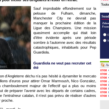
Toulo
Sauf improbable effondrement sur la
pelouse de Fulham, dimanche,
Sond
Manchester City ne devrait pas
manquer la prochaine édition de la
Zidan
Franc
Ligue des Champions. Une mission
quasiment accomplie qui était loin
O
d'être évidente après une période
sombre à l'automne avec des résultats
catastrophiques, inhabituels pour Pep
Guardiola.
Guardiola ne veut pas recruter cet
Ac
reint.
été
07/08
07/08
on d'Angleterre déchu n'a pas hésité à dynamiter le mercato
07/08
illions d'euros pour attirer Omar Marmoush, Nico Gonzalez,
07/08
07/08
 chamboulement majeur de l'effectif qui a plus ou moins
07/08
but de préparer l'avenir avec les départs de certains cadres,
07/08
'entraîneur catalan, il n'est pas prévu de réaliser d'autres
07/08
07/08
 proche.
07/08
07/08