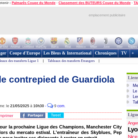
etenir :
Palmarès Coupe du Monde
-
Classement des BUTEURS Coupe du Monde
-
TA
emplacement publicitaire
n Utd
Arsenal
Liverpool
ManCity
Barca
Real
Atletico
Milan
Juve
Inter
Naples
ger
Coupe d'Europe
Les Bleus & International
Chroniques
TV
+
leaux des transferts Ligue 1
|
Tableaux des transferts Etrangers
|
le contrepied de Guardiola
Lien
Mer
Le
Le
Ta
gne: le
21/05/2025
à
10h30
-
9
com.
Ligu
Tweet
mprimer
Anger
 pour la prochaine Ligue des Champions, Manchester City
Lyo
 lors du mercato estival. L'entraîneur des Skyblues, Pep
Nice
pour inciter ses dirigeants à rester en retrait.