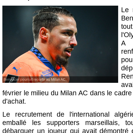
Le 
Ben
tou
l'O
A 
ren
po
dép
Ren
Bennacer pourrait repartir au Milan AC.
ava
février le milieu du Milan AC dans le cadre
d'achat.
Le recrutement de l'international algér
emballé les supporters marseillais, t
débarquer un joueur qui avait démontré d