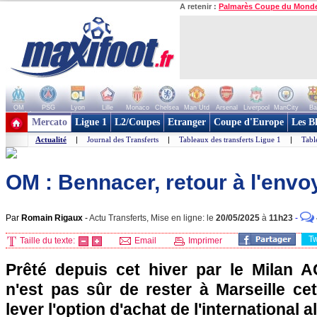
A retenir :
Palmarès Coupe du Mond
OM
PSG
Lyon
Lille
Monaco
Chelsea
Man Utd
Arsenal
Liverpool
ManCity
Ba
+ de clubs
Mercato
Ligue 1
L2/Coupes
Etranger
Coupe d'Europe
Les B
Actualité
|
Journal des Transferts
|
Tableaux des transferts Ligue 1
|
Tabl
OM : Bennacer, retour à l'envo
Par
Romain Rigaux
-
Actu Transferts, Mise en ligne: le
20/05/2025
à
11h23
-
T
Taille du texte:
Email
Imprimer
Prêté depuis cet hiver par le Milan 
n'est pas sûr de rester à Marseille ce
lever l'option d'achat de l'international a