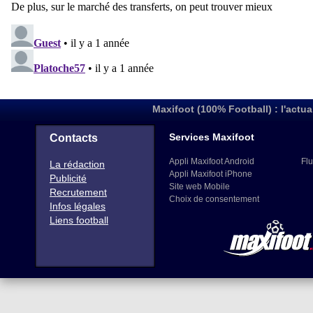
Maxifoot (100% Football) : l'actua
Services Maxifoot
Contacts
Appli Maxifoot Android
Flu
La rédaction
Appli Maxifoot iPhone
Publicité
Site web Mobile
Recrutement
Choix de consentement
Infos légales
Liens football