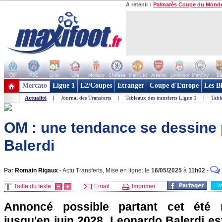
A retenir :
Palmarès Coupe du Mond
OM
PSG
Lyon
Lille
Monaco
Chelsea
Man Utd
Arsenal
Liverpool
ManCity
Ba
+ de clubs
Mercato
Ligue 1
L2/Coupes
Etranger
Coupe d'Europe
Les B
Actualité
|
Journal des Transferts
|
Tableaux des transferts Ligue 1
|
Tabl
OM : une tendance se dessine p
Balerdi
Par
Romain Rigaux
-
Actu Transferts, Mise en ligne: le
16/05/2025
à
11h02
-
T
Taille du texte:
Email
Imprimer
Annoncé possible partant cet été 
jusqu'en juin 2028, Leonardo Balerdi est