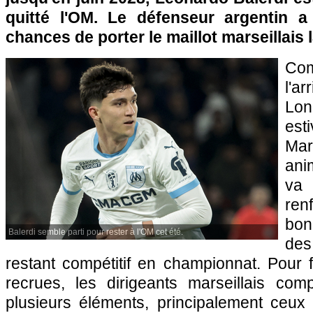
quitté l'OM. Le défenseur argentin
chances de porter le maillot marseillais 
Com
l'
Lon
est
Ma
ani
va
ren
bon
Balerdi semble parti pour rester à l'OM cet été.
des
restant compétitif en championnat. Pour 
recrues, les dirigeants marseillais co
plusieurs éléments, principalement ceux