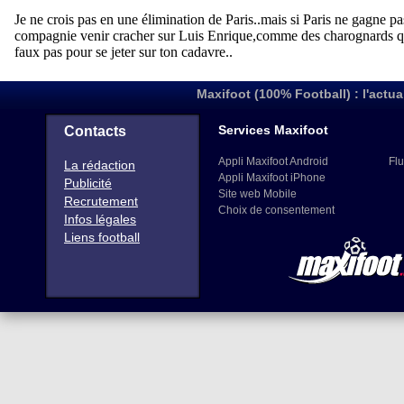
Maxifoot (100% Football) : l'actua
Services Maxifoot
Contacts
Appli Maxifoot Android
Flu
La rédaction
Appli Maxifoot iPhone
Publicité
Site web Mobile
Recrutement
Choix de consentement
Infos légales
Liens football