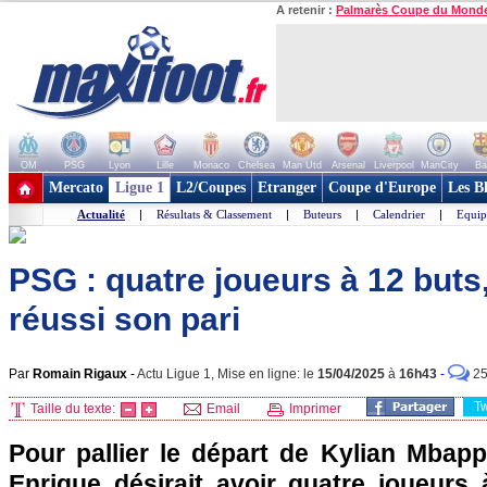
A retenir :
Palmarès Coupe du Mond
OM
PSG
Lyon
Lille
Monaco
Chelsea
Man Utd
Arsenal
Liverpool
ManCity
Ba
+ de clubs
Mercato
Ligue 1
L2/Coupes
Etranger
Coupe d'Europe
Les B
Actualité
|
Résultats & Classement
|
Buteurs
|
Calendrier
|
Equip
PSG : quatre joueurs à 12 buts
réussi son pari
Par
Romain Rigaux
-
Actu Ligue 1, Mise en ligne: le
15/04/2025
à
16h43
-
2
T
Taille du texte:
Email
Imprimer
Pour pallier le départ de Kylian Mbappé
Enrique désirait avoir quatre joueur