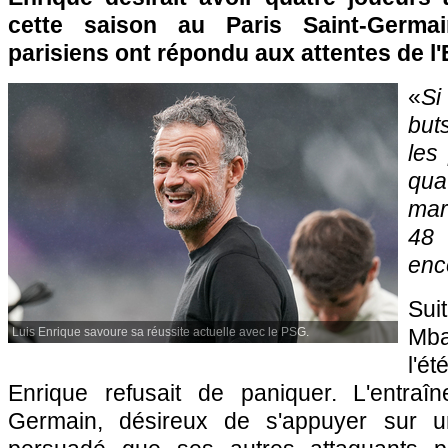
cette saison au Paris Saint-Germai
parisiens ont répondu aux attentes de l
«
Si
but
les
qu
mar
48
enc
Sui
Mba
Luis Enrique savoure sa réussite actuelle avec le PSG.
l'
Enrique refusait de paniquer. L'entraî
Germain, désireux de s'appuyer sur un c