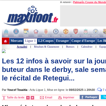
A retenir :
Palmarès Coupe du Mond
OM
PSG
Lyon
Lille
Monaco
Chelsea
Man Utd
Arsenal
Liverpool
ManCity
Ba
+ de clubs
Mercato
Ligue 1
L2/Coupes
Etranger
Coupe d'Europe
Les B
Actualité
|
Résultats & Classement
|
Buteurs
|
Calendrier
|
Equip
Les 12 infos à savoir sur la jo
buteur dans le derby, sale sema
le récital de Retegui...
Par
Youcef Touaitia
-
Actu Ligue 1, Mise en ligne: le
08/02/2025
à
20h30
-
7
T
Taille du texte:
Email
Imprimer