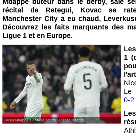
Mbappé buteur dans le derby, sale sem
récital de Retegui, Kovac se rat
Manchester City a eu chaud, Leverkusen
Découvrez les faits marquants des m
Ligue 1 et en Europe.
Les
1 (
pou
l'a
Ni
Le 
0-2
Le
rés
Kylian Mbappé a égalisé contre l'Atletico Madrid.
Ath