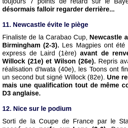
toujours 7 points de retard sur le Ba
désormais falloir regarder derrière...
11. Newcastle évite le piège
Finaliste de la Carabao Cup,
Newcastle a 
Birmingham (2-3).
Les Magpies ont été
express de Laird (1ère)
avant de renv
Willock (21e) et Wilson (26e).
Repris av
réalisation d'Iwata (40e), les Toons ont fi
un second but signé Willock (82e).
Une re
mais une qualification tout de même c
D3 anglaise.
12. Nice sur le podium
Sorti de la Coupe de France par le St