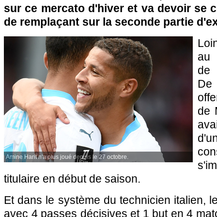
sur ce mercato d'hiver et va devoir se c
de remplaçant sur la seconde partie d'ex
Loi
au 
de 
De
off
de 
ava
d'u
co
Amine Harit n'a plus joué depuis le 27 octobre.
s'
titulaire en début de saison.
Et dans le système du technicien italien, le
avec 4 passes décisives et 1 but en 4 mat