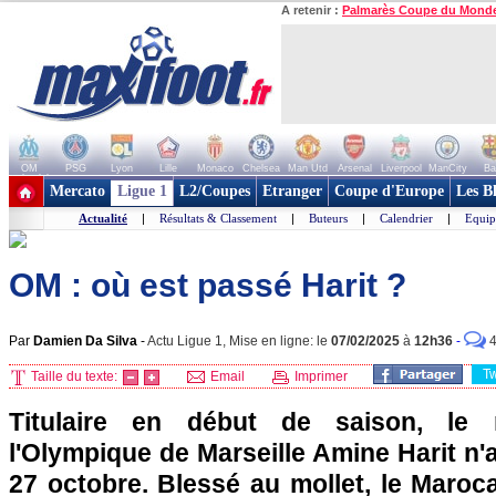
A retenir :
Palmarès Coupe du Mond
OM
PSG
Lyon
Lille
Monaco
Chelsea
Man Utd
Arsenal
Liverpool
ManCity
Ba
+ de clubs
Mercato
Ligue 1
L2/Coupes
Etranger
Coupe d'Europe
Les B
Actualité
|
Résultats & Classement
|
Buteurs
|
Calendrier
|
Equip
OM : où est passé Harit ?
Par
Damien Da Silva
-
Actu Ligue 1, Mise en ligne: le
07/02/2025
à
12h36
-
T
Taille du texte:
Email
Imprimer
Titulaire en début de saison, le m
l'Olympique de Marseille Amine Harit n'a
27 octobre. Blessé au mollet, le Maroca