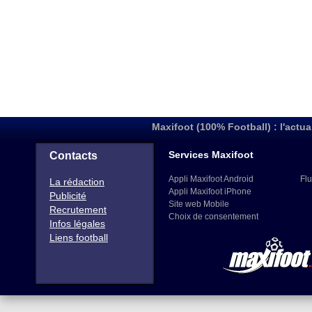
Maxifoot (100% Football) : l'actua
Services Maxifoot
Contacts
Appli Maxifoot Android
Flu
La rédaction
Appli Maxifoot iPhone
Publicité
Site web Mobile
Recrutement
Choix de consentement
Infos légales
Liens football