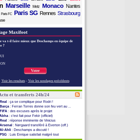
n
Marseille
Monaco
Nantes
Metz
Paris SG
Rennes
Strasbourg
Paris FC
use
age Maxifoot
e va t-il faire mieux que Deschamps en équipe de
e ?
UI
NON
Voter
Voir les resultats
-
Voir les sondages précédents
Actu et transferts 24h/24
Real
: ça se complique pour Rodri !
Barça
: Ferran Torres donne son feu vert au ...
FIFA
: des excuses après le projet
Abha
: c'est fait pour Fekir (officiel)
Real
: réponse imminente de Vinicius
Arsenal
: Nørgaard transféré à Everton (off.)
Al-Ahli
: Deschamps a discuté !
PSG
: Luis Enrique satisfait malgré tout
Monaco
: Pogba pointé du doigt