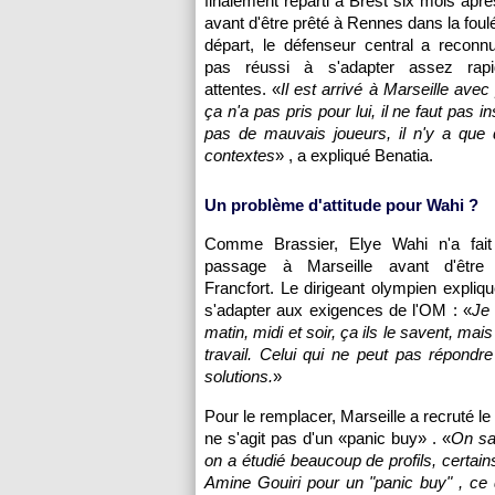
finalement reparti à Brest six mois aprè
avant d'être prêté à Rennes dans la foul
départ, le défenseur central a reconnu 
pas réussi à s'adapter assez rap
attentes. «
Il est arrivé à Marseille avec 
ça n'a pas pris pour lui, il ne faut pas ins
pas de mauvais joueurs, il n'y a que
contextes
» , a expliqué Benatia.
Un problème d'attitude pour Wahi ?
Comme Brassier, Elye Wahi n'a fait
passage à Marseille avant d'être 
Francfort. Le dirigeant olympien expliqu
s'adapter aux exigences de l'OM : «
Je 
matin, midi et soir, ça ils le savent, ma
travail. Celui qui ne peut pas répondr
solutions.
»
Pour le remplacer, Marseille a recruté le
ne s'agit pas d'un «panic buy» . «
On sav
on a étudié beaucoup de profils, certain
Amine Gouiri pour un "panic buy" , ce 