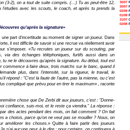
n (3-2), on a tout de suite compris. (…) Tu as peut-être 12,
30/07
30/07
tu l'étudies avec les scouts, le coach, et après tu prends la
02/08
01/08
31/07
02/08
 découvres qu'après la signature
»
01/08
03/08
rs une part d'incertitude au moment de signer un joueur. Dans
te, il est difficile de savoir si une recrue va réellement avoir
pour s'imposer. «
Tu recrutes un joueur sur du scouting, par
, via des échanges téléphoniques, furtifs aussi dans un
, tu ne le découvres qu'après la signature. Au début, tout est
ur commence à faire deux, trois matchs sur le banc, quand il
emande plus, dans l'intensité, sur la rigueur, le travail, le
u'il répond : "C'est la faute de l'autre, pas la mienne, ou c'est
re plus compliqué que prévu pour en tirer le maximum
» , raconte
première chose que De Zerbi dit aux joueurs, c'est : "Donne-
oi confiance, suis-moi, et le reste ça viendra." La réponse :
pas par des actes pendant des mois, on fait comment ? On fait
les a choisis, parce qu'on ne veut pas se mouiller ? Nous, on
ur améliorer les choses.
» Quitte à faire partir des joueurs
«
Je n'ai aucune peur à le dire : pour certains, on continuera à