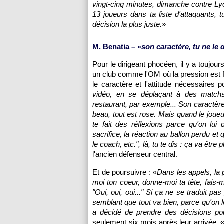
vingt-cinq minutes, dimanche contre Lyo
13 joueurs dans ta liste d'attaquants, 
décision la plus juste.
»
M. Benatia – «
son caractère, tu ne le
Pour le dirigeant phocéen, il y a toujou
un club comme l'OM où la pression est for
le caractère et l'attitude nécessaires 
vidéo, en se déplaçant à des matchs
restaurant, par exemple... Son caractère
beau, tout est rose. Mais quand le joue
te fait des réflexions parce qu'on lui d
sacrifice, la réaction au ballon perdu et q
le coach, etc.", là, tu te dis : ça va êt
l'ancien défenseur central.
Et de poursuivre : «
Dans les appels, la 
moi ton coeur, donne-moi ta tête, fais-m
"Oui, oui, oui..." Si ça ne se traduit 
semblant que tout va bien, parce qu'on 
a décidé de prendre des décisions po
seulement six mois après leur arrivée. 