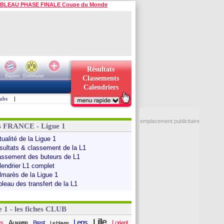
BLEAU PHASE FINALE Coupe du Monde
Résultats
Bayern
Dortmund
Classements
Calendriers
ubs
|
emplacement publicitaire
s FRANCE - Ligue 1
ualité de la Ligue 1
sultats & classement de la L1
assement des buteurs de L1
lendrier L1 complet
lmarès de la Ligue 1
bleau des transfert de la L1
e 1 - les fiches CLUB
Lille
Lens
s
Auxerre
Lorient
Brest
Le Havre