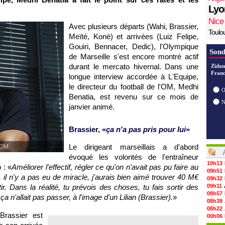
Lyo
Nice
Avec plusieurs départs (Wahi, Brassier,
Toulo
Meïté, Koné) et arrivées (Luiz Felipe,
Gouiri, Bennacer, Dedic), l'Olympique
Sond
de Marseille s'est encore montré actif
durant le mercato hivernal. Dans une
Zidan
Franc
longue interview accordée à L'Equipe,
le directeur du football de l'OM, Medhi
O
Benatia, est revenu sur ce mois de
janvier animé.
Brassier, «
ça n'a pas pris pour lui
»
Le dirigeant marseillais a d'abord
'OM.
évoqué les volontés de l'entraîneur
10h13
 : «
Améliorer l'effectif, régler ce qu'on n'avait pas pu faire au
09h51
, il n'y a pas eu de miracle, j'aurais bien aimé trouver 40 M€
09h32
. Dans la réalité, tu prévois des choses, tu fais sortir des
09h11
08h57
 n'allait pas passer, à l'image d'un Lilian (Brassier).
»
08h39
08h22
 Brassier est
00h06
05/08