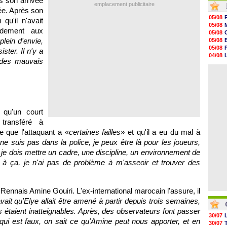
s son arrivée
emplacement publicitaire
05/08
ée. Après son
05/08
05/08
qu'il n'avait
05/08
05/08
05/08
idement aux
05/08
05/08
plein d'envie,
05/08
05/08
05/08
ister. Il n'y a
05/08
04/08
05/08
 des mauvais
04/08
05/08
04/08
05/08
05/08
05/08
05/08
05/08
 qu'un court
05/08
transféré à
e que l'attaquant a «
certaines failles
» et qu'il a eu du mal à
ne suis pas dans la police, je peux être là pour les joueurs,
is je dois mettre un cadre, une discipline, un environnement de
e à ça, je n'ai pas de problème à m'asseoir et trouver des
 Rennais Amine Gouiri. L'ex-international marocain l'assure, il
ait qu'Elye allait être amené à partir depuis trois semaines,
s étaient inatteignables. Après, des observateurs font passer
30/07
qui est faux, on sait ce qu'Amine peut nous apporter, et en
30/07