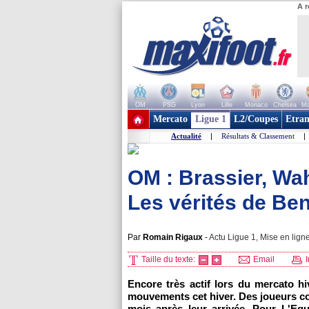
A r
OM
PSG
Lyon
Lille
Monaco
Chelsea
Ma
+ de clubs
Mercato
Ligue 1
L2/Coupes
Etran
Actualité
|
Résultats & Classement
|
OM : Brassier, Wah
Les vérités de Ben
Par
Romain Rigaux
-
Actu Ligue 1, Mise en ligne
Taille du texte:
Email
I
Encore très actif lors du mercato h
mouvements cet hiver. Des joueurs co
mois après leur arrivée. Pour L'Equ