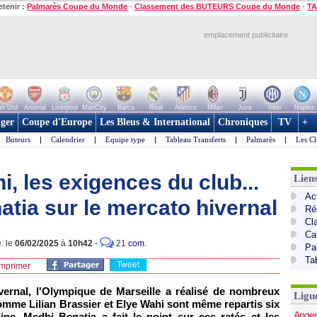
etenir :
Palmarès Coupe du Monde
-
Classement des BUTEURS Coupe du Monde
-
TA
emplacement publicitaire
n Utd
Arsenal
Liverpool
ManCity
Barca
Real
Atletico
Milan
Juve
Inter
Naples
ger
Coupe d'Europe
Les Bleus & International
Chroniques
TV
+
Buteurs
|
Calendrier
|
Equipe type
|
Tableau Transferts
|
Palmarès
|
Les Cl
i, les exigences du club...
Lien
Act
atia sur le mercato hivernal
Ré
Cl
Ca
: le
06/02/2025
à
10h42
-
21
com.
Pa
Ta
Tweet
mprimer
ivernal, l'Olympique de Marseille a réalisé de nombreux
Ligu
mme Lilian Brassier et Elye Wahi sont même repartis six
Anger
ipe, Medhi Benatia a fait le point sur ces ratés et les