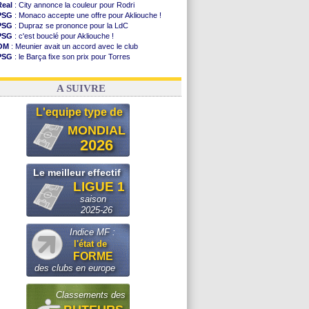
Real
: City annonce la couleur pour Rodri
PSG
: Monaco accepte une offre pour Akliouche !
PSG
: Dupraz se prononce pour la LdC
PSG
: c'est bouclé pour Akliouche !
OM
: Meunier avait un accord avec le club
PSG
: le Barça fixe son prix pour Torres
Barça
: Torres souhaite rejoindre le PSG !
FIFA
: Infantino sollicite Trump
A SUIVRE
L'equipe type de
MONDIAL
2026
Le meilleur effectif
LIGUE 1
saison
2025-26
Indice MF :
l'état de
FORME
des clubs en europe
Classements des