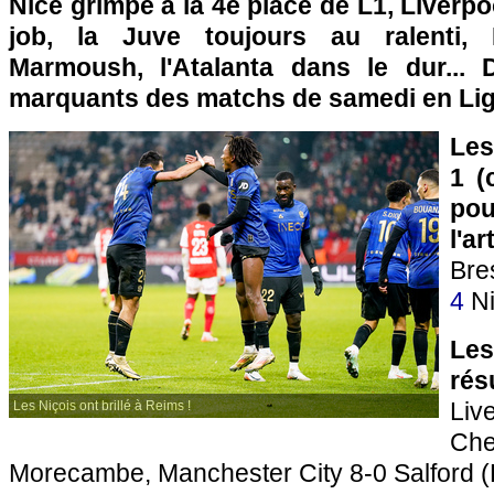
Nice grimpe à la 4e place de L1, Liverpo
job, la Juve toujours au ralenti, 
Marmoush, l'Atalanta dans le dur... 
marquants des matchs de samedi en Lig
Les
1 (
pou
l'a
Bre
4
Ni
Le
rés
Liv
Les Niçois ont brillé à Reims !
C
Morecambe, Manchester City 8-0 Salford (