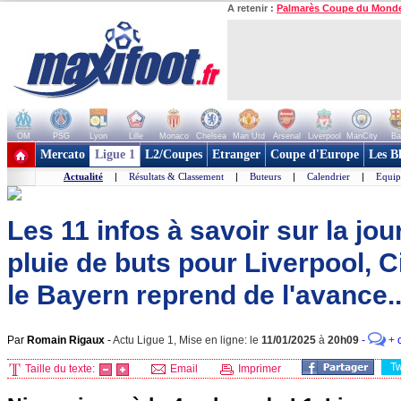
A retenir :
Palmarès Coupe du Mond
OM
PSG
Lyon
Lille
Monaco
Chelsea
Man Utd
Arsenal
Liverpool
ManCity
Ba
+ de clubs
Mercato
Ligue 1
L2/Coupes
Etranger
Coupe d'Europe
Les B
Actualité
|
Résultats & Classement
|
Buteurs
|
Calendrier
|
Equip
Les 11 infos à savoir sur la jou
pluie de buts pour Liverpool, C
le Bayern reprend de l'avance..
Par
Romain Rigaux
-
Actu Ligue 1, Mise en ligne: le
11/01/2025
à
20h09
-
+
T
Taille du texte:
Email
Imprimer