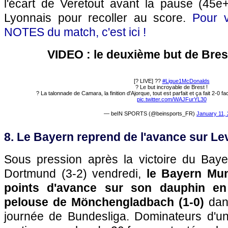
l'écart de Veretout avant la pause (45e+
Lyonnais pour recoller au score.
Pour v
NOTES du match, c'est ici !
VIDEO : le deuxième but de Bres
[? LIVE] ??
#Ligue1McDonalds
? Le but incroyable de Brest !
? La talonnade de Camara, la finition d'Ajorque, tout est parfait et ça fait 2-0 fac
pic.twitter.com/WAJFurYL30
— beIN SPORTS (@beinsports_FR)
January 11,
8. Le Bayern reprend de l'avance sur L
Sous pression après la victoire du Bay
Dortmund (3-2) vendredi,
le Bayern Mun
points d'avance sur son dauphin en
pelouse de Mönchengladbach (1-0)
dans
journée de Bundesliga. Dominateurs d'un 