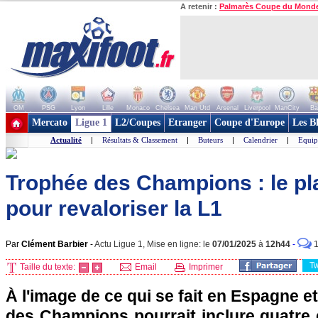
A retenir :
Palmarès Coupe du Mond
OM
PSG
Lyon
Lille
Monaco
Chelsea
Man Utd
Arsenal
Liverpool
ManCity
Ba
+ de clubs
Mercato
Ligue 1
L2/Coupes
Etranger
Coupe d'Europe
Les B
Actualité
|
Résultats & Classement
|
Buteurs
|
Calendrier
|
Equip
Trophée des Champions : le pl
pour revaloriser la L1
Par
Clément Barbier
-
Actu Ligue 1, Mise en ligne: le
07/01/2025
à
12h44
-
T
Taille du texte:
Email
Imprimer
À l'image de ce qui se fait en Espagne et 
des Champions pourrait inclure quatre 