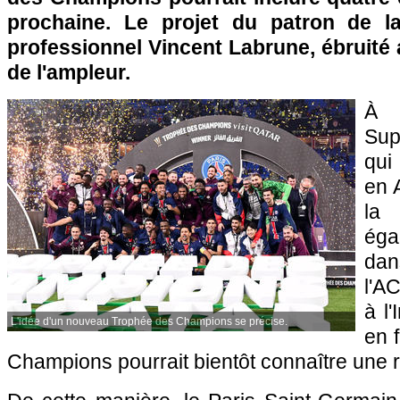
prochaine. Le projet du patron de la
professionnel Vincent Labrune, ébruité
de l'ampleur.
À 
Sup
qu
en 
la 
ég
dan
l'A
à l'
L'idée d'un nouveau Trophée des Champions se précise.
en 
Champions pourrait bientôt connaître une r