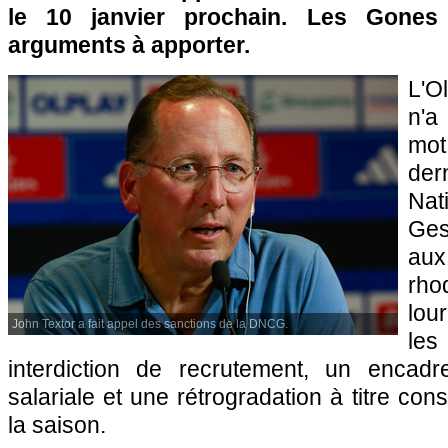
le 10 janvier prochain. Les Gone
arguments à apporter.
L'O
n'a
mot
der
Nat
Ges
au
rho
lou
John Textor a fait appel des sanctions de la DNCG.
le
interdiction de recrutement, un enca
salariale et une rétrogradation à titre cons
la saison.