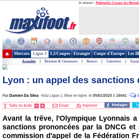
A retenir :
Palmarès Coupe du Mond
OM
PSG
Lyon
Lille
Monaco
Chelsea
Man Utd
Arsenal
Liverpool
ManCity
Ba
+ de clubs
Mercato
Ligue 1
L2/Coupes
Etranger
Coupe d'Europe
Les B
Actualité
|
Résultats & Classement
|
Buteurs
|
Calendrier
|
Equip
Lyon : un appel des sanctions
Par
Damien Da Silva
-
Actu Ligue 1, Mise en ligne: le
05/01/2025
à
16h41
-
T
Taille du texte:
Email
Imprimer
Avant la trêve, l'Olympique Lyonnais a
sanctions prononcées par la DNCG et 
commission d'appel de la Fédération Fr