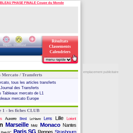
BLEAU PHASE FINALE Coupe du Monde
Résultats
Bayern
Dortmund
Classements
Calendriers
emplacement publicitaire
s Mercato / Transferts
cato, tous les articles transferts
 Journal des Transferts
s Tableaux mercato de L1
bleaux mercato Europe
e 1 - les fiches CLUB
Lille
Lens
s
Auxerre
Lorient
Brest
Le Havre
n
Marseille
Monaco
Nantes
Metz
Paris SG
Rennes
Strasbourg
Paris FC