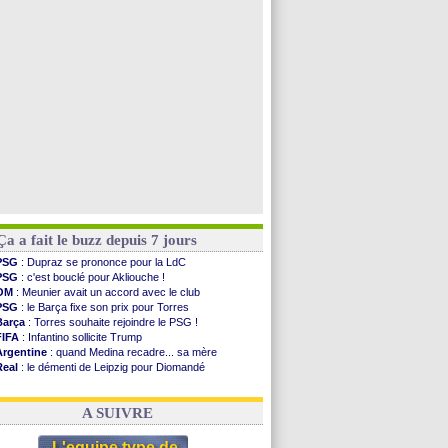
OM
: une offre pour Bulka
PSG
: contrat signé pour Akliouche
Chelsea
: Palace a fait son offre pour Disasi
PSG
: l'étonnante rumeur Gusto
Voir toutes les brèves
Ça a fait le buzz depuis 7 jours
PSG
: Dupraz se prononce pour la LdC
PSG
: c'est bouclé pour Akliouche !
OM
: Meunier avait un accord avec le club
PSG
: le Barça fixe son prix pour Torres
Barça
: Torres souhaite rejoindre le PSG !
FIFA
: Infantino sollicite Trump
Argentine
: quand Medina recadre... sa mère
Real
: le démenti de Leipzig pour Diomandé
OM
: Paixão attire un 2e club anglais
FIFA
: le conseiller d'Infantino démissionne !
A SUIVRE
L'equipe type de