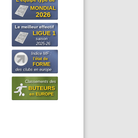
MONDIAL
2026
Le meilleur effectif
LIGUE 1
saison
2025-26
Indice MF :
l'état de
FORME
des clubs en europe
Classements des
BUTEURS
en EUROPE