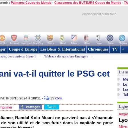
etenir :
Palmarès Coupe du Monde
-
Classement des BUTEURS Coupe du Monde
-
TA
emplacement publicitaire
n Utd
Arsenal
Liverpool
ManCity
Barca
Real
Atletico
Milan
Juve
Inter
Naples
ger
Coupe d'Europe
Les Bleus & International
Chroniques
TV
+
leaux des transferts Ligue 1
|
Tableaux des transferts Etrangers
|
i va-t-il quitter le PSG cet
Lien
Mer
Le
Le
Ta
gne: le
08/10/2024
à
10h11
-
29
com.
Ligu
Tweet
mprimer
Anger
iance, Randal Kolo Muani ne parvient pas à s'épanouir
Lyo
de son utilité et de son futur dans la capitale se pose
Nice
mercato hivernal.