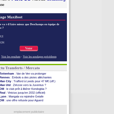
use
age Maxifoot
e va t-il faire mieux que Deschamps en équipe de
e ?
UI
NON
Voter
Voir les resultats
-
Voir les sondages précédents
tu Transferts / Mercato
Tottenham
: Van de Ven va prolonger
Rennes
: Embolo a des pistes alléchantes
Man City
: Trafford à Leeds pour 47 M€ (off.)
Man Utd
: Zirkzee vers la Juventus ?
OM
: le club prêt à libérer Kondogbia ?
Real
: Vinicius jusqu'en 2032 (officiel)
Lyon
: Mangala va rejoindre Getafe
OM
: une offre refusée pour Aguerd
Real
: c'est confirmé pour Vinicius
Troyes
: Junior Diaz jusqu'en 2030 (officiel)
PSG
: Akliouche a signé (officiel)
emplacement publicitaire