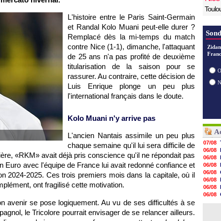
Toulo
L'histoire entre le Paris Saint-Germain
et Randal Kolo Muani peut-elle durer ?
Sond
Remplacé dès la mi-temps du match
contre Nice (1-1), dimanche, l'attaquant
Zidan
Franc
de 25 ans n'a pas profité de deuxième
titularisation de la saison pour se
O
rassurer. Au contraire, cette décision de
Luis Enrique plonge un peu plus
l'international français dans le doute.
Kolo Muani n'y arrive pas
Ac
L'ancien Nantais assimile un peu plus
07/08
chaque semaine qu'il lui sera difficile de
06/08
re, «RKM» avait déjà pris conscience qu'il ne répondait pas
06/08
n Euro avec l'équipe de France lui avait redonné confiance et
06/08
06/08
son 2024-2025. Ces trois premiers mois dans la capitale, où il
06/08
plément, ont fragilisé cette motivation.
06/08
06/08
son avenir se pose logiquement. Au vu de ses difficultés à se
06/08
06/08
agnol, le Tricolore pourrait envisager de se relancer ailleurs.
06/08