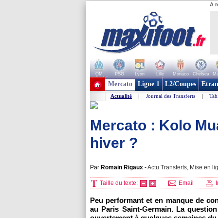
A r
OM
PSG
Lyon
Lille
Monaco
Chelsea
Ma
+ de clubs
Mercato
Ligue 1
L2/Coupes
Etran
Actualité
|
Journal des Transferts
|
Tab
Mercato : Kolo Muan
hiver ?
Par
Romain Rigaux
-
Actu Transferts, Mise en li
Taille du texte:
Email
I
Peu performant et en manque de conf
au Paris Saint-Germain. La question 
ouvertement à quelques semaines du 