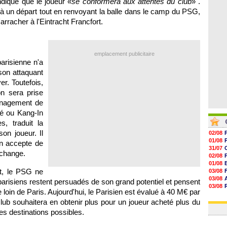
ndique que le joueur «
se conformera aux attentes du club
» .
06/08
 à un départ tout en renvoyant la balle dans le camp du PSG,
06/08
06/08
arracher à l'Eintracht Francfort.
06/08
emplacement publicitaire
parisienne n'a
son attaquant
er. Toutefois,
on sera prise
anagement de
ué ou Kang-In
, traduit la
on joueur. Il
02/08
01/08
en accepte de
31/07
 échange.
02/08
01/08
t, le PSG ne
03/08
03/08
parisiens restent persuadés de son grand potentiel et pensent
03/08
 loin de Paris. Aujourd'hui, le Parisien est évalué à 40 M€ par
03/08
club souhaitera en obtenir plus pour un joueur acheté plus du
31/07
 les destinations possibles.