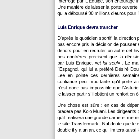
Interrogé par L'Equipe, son entourage i
Une manière de laisser la porte ouverte
qui a déboursé 90 millions d'euros pour l'
Luis Enrique devra trancher
D'après le quotidien sportif, la direction 
pas encore pris la décision de pousser 
dehors pour en recruter un autre cet hiv
nos confrères précisent que la décisi
par Luis Enrique, «
et lui seul
» . Le m
l'Espagnol, qui lui a préféré Désiré Do
Lee en pointe ces dernières semaines
confiance peu importante qu'il porte à s
n'est donc pas impossible que l'Asturi
le laisser partir s'il obtient un renfort en
Une chose est sûre : en cas de dépar
bradera pas Kolo Muani. Les dirigeants 
qu'il réalisera une grande carrière, même
le site Transfermarkt. Nul doute que le 
double il y a un an, ce qui limitera aussi