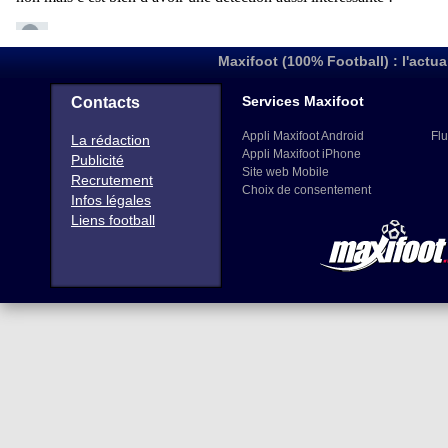
Maxifoot (100% Football) : l'actua
Services Maxifoot
Contacts
Appli Maxifoot Android
Flu
La rédaction
Appli Maxifoot iPhone
Publicité
Site web Mobile
Recrutement
Choix de consentement
Infos légales
Liens football