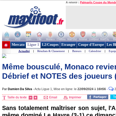
A retenir :
Palmarès Coupe du Mond
OM
PSG
Lyon
Lille
Monaco
Chelsea
Man Utd
Arsenal
Liverpool
ManCity
Ba
+ de clubs
Mercato
Ligue 1
L2/Coupes
Etranger
Coupe d'Europe
Les B
Actualité
|
Résultats & Classement
|
Buteurs
|
Calendrier
|
Equip
Même bousculé, Monaco revient
Débrief et NOTES des joueurs
Par
Damien Da Silva
-
Actu Ligue 1, Mise en ligne: le
22/09/2024
à
16h56
-
T
Taille du texte:
Email
Imprimer
Sans totalement maîtriser son sujet, l
même dominé Le Havre (3-1) ce dimanch