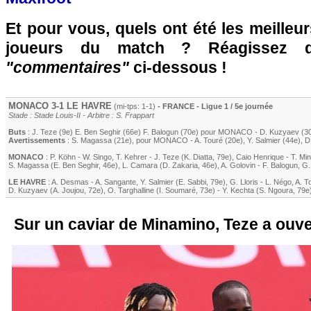
Et pour vous, quels ont été les meilleu
joueurs du match ? Réagissez 
"commentaires"
ci-dessous !
MONACO
3-1
LE HAVRE
(mi-tps: 1-1)
- FRANCE - Ligue 1 / 5e journée
Stade : Stade Louis-II - Arbitre : S. Frappart
Buts
:
J. Teze
(9e)
E. Ben Seghir
(66e)
F. Balogun
(70e) pour
MONACO
-
D. Kuzyaev
(3
Avertissements
:
S. Magassa
(21e)
, pour
MONACO
-
A. Touré
(20e)
,
Y. Salmier
(44e)
,
D
MONACO
:
P. Köhn
-
W. Singo
,
T. Kehrer
-
J. Teze
(
K. Diatta
, 79e)
,
Caio Henrique
-
T. Mi
S. Magassa
(
E. Ben Seghir
, 46e)
,
L. Camara
(
D. Zakaria
, 46e)
,
A. Golovin
-
F. Balogun
,
G.
LE HAVRE
:
A. Desmas
-
A. Sangante
,
Y. Salmier
(
E. Sabbi
, 79e)
,
G. Lloris
-
L. Négo
,
A. T
D. Kuzyaev
(
A. Joujou
, 72e)
,
O. Targhalline
(
I. Soumaré
, 73e)
-
Y. Kechta
(
S. Ngoura
, 79e
Sur un caviar de Minamino, Teze a ouver