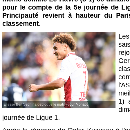
pour le compte de la 5e journée de Lig
Principauté revient à hauteur du Par
classement.
Le
sai
rej
Ge
cl
con
l'A
mei
1) 
Eliesse Ben Seghir a débloqué le match pour Monaco.
dim
journée de Ligue 1.