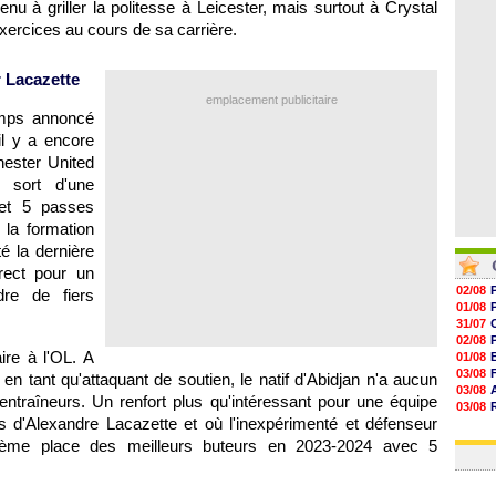
nu à griller la politesse à Leicester, mais surtout à Crystal
06/08
06/08
exercices au cours de sa carrière.
06/08
06/08
 Lacazette
emplacement publicitaire
emps annoncé
il y a encore
ester United
 sort d'une
et 5 passes
la formation
é la dernière
rect pour un
02/08
dre de fiers
01/08
31/07
02/08
ire à l'OL. A
01/08
03/08
en tant qu'attaquant de soutien, le natif d'Abidjan n'a aucun
03/08
entraîneurs. Un renfort plus qu'intéressant pour une équipe
03/08
 d'Alexandre Lacazette et où l'inexpérimenté et défenseur
03/08
31/07
xième place des meilleurs buteurs en 2023-2024 avec 5