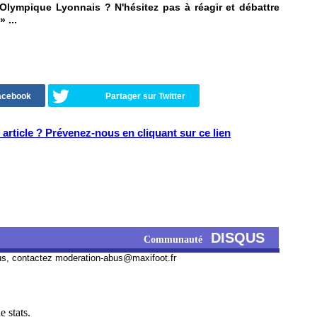
'Olympique Lyonnais ? N'hésitez pas à réagir et débattre
» ...
Facebook
Partager sur Twitter
article ? Prévenez-nous en cliquant sur ce lien
DISQUS
Communauté
us, contactez
moderation-abus@maxifoot.fr