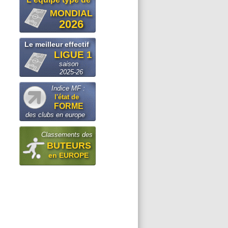
MONDIAL
2026
Le meilleur effectif
LIGUE 1
saison
2025-26
Indice MF :
l'état de
FORME
des clubs en europe
Classements des
BUTEURS
en EUROPE