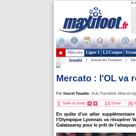
A r
OM
PSG
Lyon
Lille
Monaco
Chelsea
Ma
+ de clubs
Mercato
Ligue 1
L2/Coupes
Etran
Actualité
|
Journal des Transferts
|
Tab
Mercato : l'OL va 
Par
Youcef Touaitia
-
Actu Transferts, Mise en li
Taille du texte:
Email
I
En quête d'un ailier supplémentair
l'Olympique Lyonnais va récupérer W
Galatasaray pour le prêt de l'attaquant