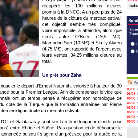
récupéré les 100 millions d'euros
Toulo
promis à la DNCG. A un peu plus de 24
heures de la clôture du mercato estival,
Sond
cet objectif semble très compliqué,
Zidan
voire impossible, à atteindre, alors que
Franc
seuls Jake O'Brien (19,5 M€),
Mamadou Sarr (10 M€) et Skelly Alvero
O
(4,75 M€), ont rapporté de l'argent avec
leurs ventes, 34,25 millions d'euros au
total.
Un prêt pour Zaha
Ac
boucler le départ d'Ernest Nuamah, valorisé à hauteur de 30
06/08
tance pour la Premier League. Afin de compenser le vide que
06/08
lyonnais ont un temps pensé à récupérer son homologue de
06/08
06/08
 du côté de la Turquie que la formation entraînée par Pierre
06/08
ernière ligne droite du mercato estival.
06/08
06/08
e l'OL et Galatasaray sont sur la même longueur d'onde pour
06/08
06/08
1 ans) entre Rhône et Saône. Pas question ici de débourser le
06/08
annoncée puisqu'il s'agira d'un prêt sec pour la durée de la
06/08