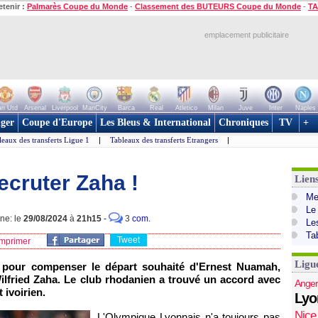
etenir :
Palmarès Coupe du Monde
-
Classement des BUTEURS Coupe du Monde
-
TA
emplacement publicitaire
n Utd
Arsenal
Liverpool
ManCity
Barca
Real
Atletico
Milan
Juve
Inter
Naples
ger
Coupe d'Europe
Les Bleus & International
Chroniques
TV
+
leaux des transferts Ligue 1
|
Tableaux des transferts Etrangers
|
recruter Zaha !
Lien
Mer
Le
gne: le
29/08/2024
à
21h15
-
3
com.
Le
Ta
Tweet
mprimer
Ligu
e pour compenser le départ souhaité d'Ernest Nuamah,
ilfried Zaha. Le club rhodanien a trouvé un accord avec
Anger
 ivoirien.
Lyo
Nice
L'Olympique Lyonnais n'a toujours pas