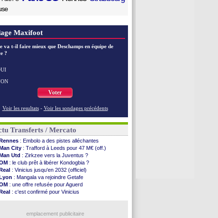
use
age Maxifoot
e va t-il faire mieux que Deschamps en équipe de
e ?
UI
NON
Voter
Voir les resultats
-
Voir les sondages précédents
tu Transferts / Mercato
Rennes
: Embolo a des pistes alléchantes
Man City
: Trafford à Leeds pour 47 M€ (off.)
Man Utd
: Zirkzee vers la Juventus ?
OM
: le club prêt à libérer Kondogbia ?
Real
: Vinicius jusqu'en 2032 (officiel)
Lyon
: Mangala va rejoindre Getafe
OM
: une offre refusée pour Aguerd
Real
: c'est confirmé pour Vinicius
Troyes
: Junior Diaz jusqu'en 2030 (officiel)
PSG
: Akliouche a signé (officiel)
OM
: une offre pour Bulka
emplacement publicitaire