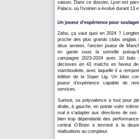
saison. Dans ce dossier, Lyon est parve
Palace, où l'Ivoirien a évolué durant 13 
Un joueur d'expérience pour soulager
Zaha, ça vaut quoi en 2024 ? Longt
proche des plus grands clubs anglais 
deux années, l'ancien joueur de Manch
en garde sous la semelle puisqu'il
campagne 2023-2024 avec 10 buts 
décisives en 43 matchs en faveur de 
stambouliote, avec laquelle il a remport
édition de la Süper Lig. Un bilan cor
joueur d'expérience capable de ren
services.
Surtout, sa polyvalence a tout pour pla
droite, à gauche, en pointe voire même 
mal à s'adapter aux directives de ses 
bien trop dépendante des performances
central O'Brien a terminé à la deu
réalisations au compteur.