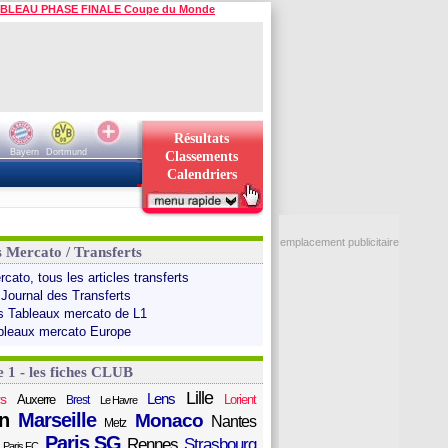
BLEAU PHASE FINALE Coupe du Monde
Résultats
Bayern
Dortmund
Classements
Calendriers
emplacement publicitaire
s Mercato / Transferts
cato, tous les articles transferts
 Journal des Transferts
s Tableaux mercato de L1
bleaux mercato Europe
e 1 - les fiches CLUB
Lille
Lens
s
Auxerre
Lorient
Brest
Le Havre
n
Marseille
Monaco
Nantes
Metz
Paris SG
Rennes
Strasbourg
Paris FC