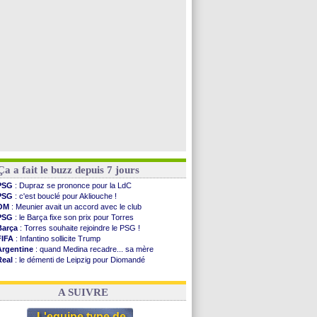
PSG
: contrat signé pour Akliouche
Chelsea
: Palace a fait son offre pour Disasi
PSG
: l'étonnante rumeur Gusto
Bologne
: Dallinga est sur le marché
Voir toutes les brèves
Ça a fait le buzz depuis 7 jours
PSG
: Dupraz se prononce pour la LdC
PSG
: c'est bouclé pour Akliouche !
OM
: Meunier avait un accord avec le club
PSG
: le Barça fixe son prix pour Torres
Barça
: Torres souhaite rejoindre le PSG !
FIFA
: Infantino sollicite Trump
Argentine
: quand Medina recadre... sa mère
Real
: le démenti de Leipzig pour Diomandé
OM
: Paixão attire un 2e club anglais
FIFA
: le conseiller d'Infantino démissionne !
A SUIVRE
L'equipe type de