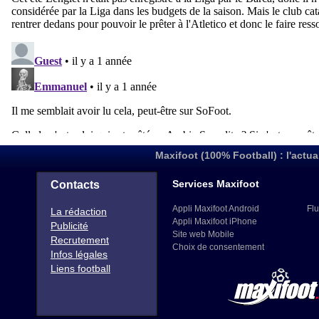
Maxifoot (100% Football) : l'actua
Services Maxifoot
Contacts
Appli Maxifoot Android
Flu
La rédaction
Appli Maxifoot iPhone
Publicité
Site web Mobile
Recrutement
Choix de consentement
Infos légales
Liens football