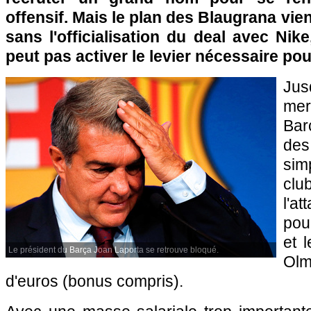
offensif. Mais le plan des Blaugrana vien
sans l'officialisation du deal avec Nike
peut pas activer le levier nécessaire pou
Jus
me
Bar
des
sim
clu
l'a
pou
et l
Le président du Barça Joan Laporta se retrouve bloqué.
Olm
d'euros (bonus compris).