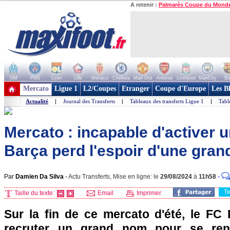
A retenir :
Palmarès Coupe du Mond
OM
PSG
Lyon
Lille
Monaco
Chelsea
Man Utd
Arsenal
Liverpool
ManCity
Ba
+ de clubs
Mercato
Ligue 1
L2/Coupes
Etranger
Coupe d'Europe
Les B
Actualité
|
Journal des Transferts
|
Tableaux des transferts Ligue 1
|
Tabl
Mercato : incapable d'activer un
Barça perd l'espoir d'une grand
Par
Damien Da Silva
-
Actu Transferts, Mise en ligne: le
29/08/2024
à
11h58
-
T
Taille du texte:
Email
Imprimer
Sur la fin de ce mercato d'été, le FC 
recruter un grand nom pour se renf