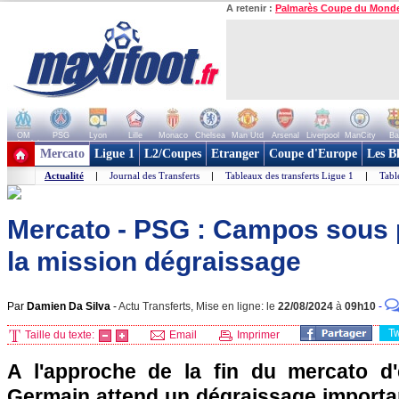
A retenir :
Palmarès Coupe du Mond
OM
PSG
Lyon
Lille
Monaco
Chelsea
Man Utd
Arsenal
Liverpool
ManCity
Ba
+ de clubs
Mercato
Ligue 1
L2/Coupes
Etranger
Coupe d'Europe
Les B
Actualité
|
Journal des Transferts
|
Tableaux des transferts Ligue 1
|
Tabl
Mercato - PSG : Campos sous 
la mission dégraissage
Par
Damien Da Silva
-
Actu Transferts, Mise en ligne: le
22/08/2024
à
09h10
-
T
Taille du texte:
Email
Imprimer
A l'approche de la fin du mercato d'é
Germain attend un dégraissage important 