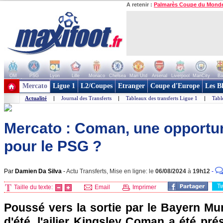
A retenir :
Palmarès Coupe du Mond
OM
PSG
Lyon
Lille
Monaco
Chelsea
Man Utd
Arsenal
Liverpool
ManCity
Ba
+ de clubs
Mercato
Ligue 1
L2/Coupes
Etranger
Coupe d'Europe
Les B
Actualité
|
Journal des Transferts
|
Tableaux des transferts Ligue 1
|
Tabl
Mercato : Coman, une opportun
pour le PSG ?
Par
Damien Da Silva
-
Actu Transferts, Mise en ligne: le
06/08/2024
à
19h12
-
T
Taille du texte:
Email
Imprimer
Poussé vers la sortie par le Bayern Mu
d'été, l'ailier Kingsley Coman a été pré