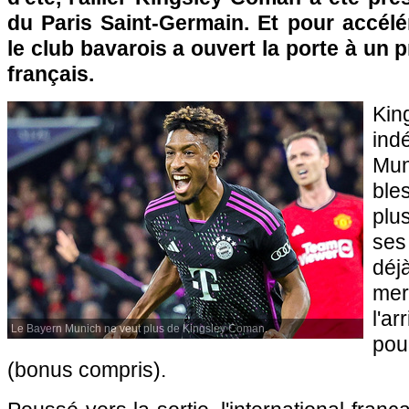
du Paris Saint-Germain. Et pour accélé
le club bavarois a ouvert la porte à un pr
français.
Ki
ind
Mun
bles
plu
ses
déj
me
l'ar
Le Bayern Munich ne veut plus de Kingsley Coman.
pou
(bonus compris).