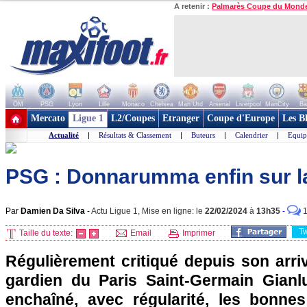
A retenir :
Palmarès Coupe du Mond
OM
PSG
Lyon
Lille
Monaco
Chelsea
Man Utd
Arsenal
Liverpool
ManCity
Ba
+ de clubs
Mercato
Ligue 1
L2/Coupes
Etranger
Coupe d'Europe
Les B
Actualité
|
Résultats & Classement
|
Buteurs
|
Calendrier
|
Equip
PSG : Donnarumma enfin sur l
Par
Damien Da Silva
-
Actu Ligue 1, Mise en ligne: le
22/02/2024
à
13h35
-
T
Taille du texte:
Email
Imprimer
Régulièrement critiqué depuis son arriv
gardien du Paris Saint-Germain Gian
enchaîné, avec régularité, les bonne