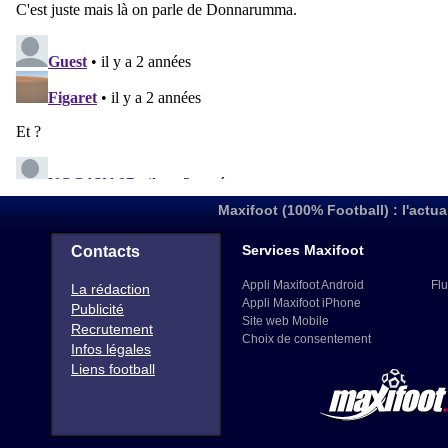
Maxifoot (100% Football) : l'actua
Services Maxifoot
Contacts
Appli Maxifoot Android
Flu
La rédaction
Appli Maxifoot iPhone
Publicité
Site web Mobile
Recrutement
Choix de consentement
Infos légales
Liens football