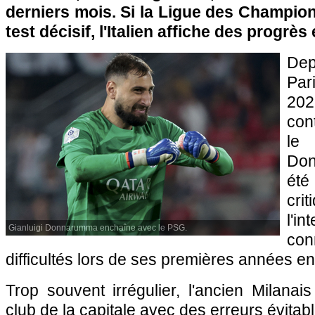
derniers mois. Si la Ligue des Champio
test décisif, l'Italien affiche des progrè
Dep
Par
202
con
le 
Do
ét
crit
l'i
Gianluigi Donnarumma enchaîne avec le PSG.
co
difficultés lors de ses premières années e
Trop souvent irrégulier, l'ancien Milanai
club de la capitale avec des erreurs évitabl