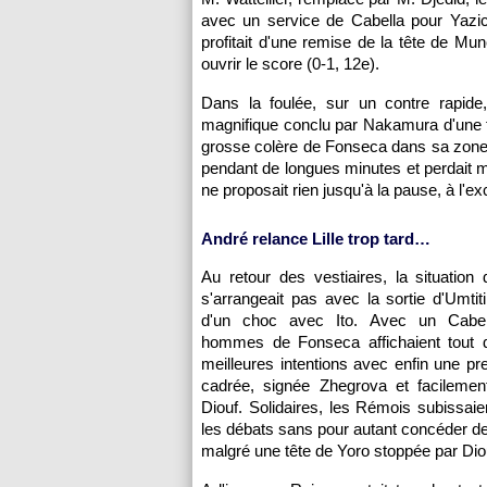
avec un service de Cabella pour Yazici
profitait d'une remise de la tête de Mu
ouvrir le score (0-1, 12e).
Dans la foulée, sur un contre rapid
magnifique conclu par Nakamura d'une fr
grosse colère de Fonseca dans sa zone 
pendant de longues minutes et perdait m
ne proposait rien jusqu'à la pause, à l'
André relance Lille trop tard…
Au retour des vestiaires, la situatio
s'arrangeait pas avec la sortie d'Umtiti
d'un choc avec Ito. Avec un Cabell
hommes de Fonseca affichaient tout
meilleures intentions avec enfin une pr
cadrée, signée Zhegrova et facilemen
Diouf. Solidaires, les Rémois subissai
les débats sans pour autant concéder d
malgré une tête de Yoro stoppée par Dio