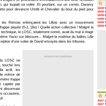
05/08
, qui loupait sa volée. Et pourtant, sur un corner, Daramy
05/08
05/08
netsi pour devancer Umtiti et Chevalier du bout du pied pour
05/08
05/08
05/08
05/08
05/08
04/08
05/08
e, les Rémois enfonçaient les Lillois avec un mouvement
04/08
05/08
05/08
appe piquée (0-2, 16e) ! Quelle action collective ! Malgré la
05/08
04/08
technique, le LOSC, totalement sonné, avait du mal à réagir
05/08
04/08
05/08
ême Yazici sur blessure… Malgré la maîtrise du ballon, Lille
05/08
exception d'une volée de David envoyée dans les tribunes.
05/08
05/08
05/08
05/08
emplacement publicitaire
n du LOSC ne
, touché lors
a actif, les
 de même de
emière frappe
t captée par
ent désormais
es occasions,
uf.
30/07
30/07