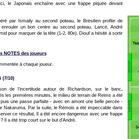
ici, le Japonais enchaîne avec une frappe piquée devant
péré par Ismaily au second poteau, le Brésilien profite de
ur enrouler un bon centre au second poteau. Lancé, André
d pour marquer de la tête (1-2, 80e). Diouf a hésité à sortir
Tia
s NOTES des joueurs
L
ommentée à chaque joueur.
I
L
L
Z
E
Di
 (7/10)
M
ison de l'incertitude autour de Richardson, sur le banc,
Vi
M
ès les premières minutes, le milieu de terrain de Reims a été
I
 puis une passe parfaite - avec en amont une belle percée -
R
E
D
A
I
de Nakaruma. Par la suite, le Rémois a été impeccable dans
M
Ol
Z
S
server ce résultat. Il a été encore dangereux avec une frappe
R
 Il a été trop court sur le but d'André.
Di
D
Di
A