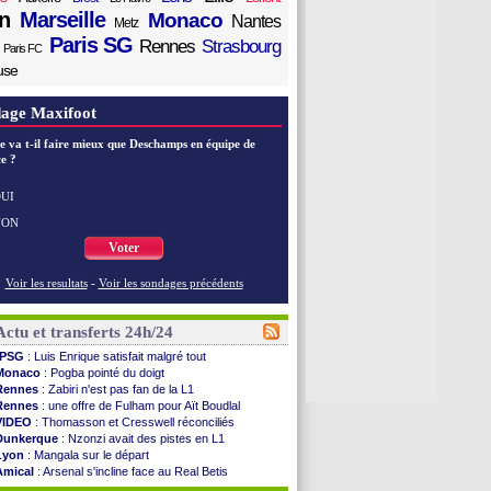
n
Marseille
Monaco
Nantes
Metz
Paris SG
Rennes
Strasbourg
Paris FC
use
age Maxifoot
e va t-il faire mieux que Deschamps en équipe de
e ?
UI
NON
Voter
Voir les resultats
-
Voir les sondages précédents
Actu et transferts 24h/24
PSG
: Luis Enrique satisfait malgré tout
Monaco
: Pogba pointé du doigt
Rennes
: Zabiri n'est pas fan de la L1
Rennes
: une offre de Fulham pour Aït Boudlal
VIDEO
: Thomasson et Cresswell réconciliés
Dunkerque
: Nzonzi avait des pistes en L1
Lyon
: Mangala sur le départ
Amical
: Arsenal s'incline face au Real Betis
Amical
: lourde défaite pour le PSG