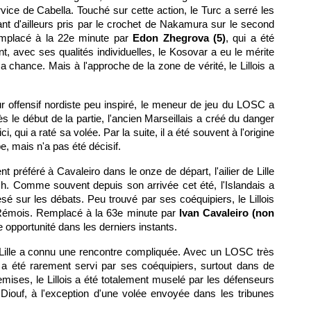
vice de Cabella. Touché sur cette action, le Turc a serré les
nt d'ailleurs pris par le crochet de Nakamura sur le second
emplacé à la 22e minute par
Edon Zhegrova (5)
, qui a été
, avec ses qualités individuelles, le Kosovar a eu le mérite
chance. Mais à l'approche de la zone de vérité, le Lillois a
r offensif nordiste peu inspiré, le meneur de jeu du LOSC a
s le début de la partie, l'ancien Marseillais a créé du danger
, qui a raté sa volée. Par la suite, il a été souvent à l'origine
 mais n'a pas été décisif.
nt préféré à Cavaleiro dans le onze de départ, l'ailier de Lille
h. Comme souvent depuis son arrivée cet été, l'Islandais a
esé sur les débats. Peu trouvé par ses coéquipiers, le Lillois
 Rémois. Remplacé à la 63e minute par
Ivan Cavaleiro (non
e opportunité dans les derniers instants.
 Lille a connu une rencontre compliquée. Avec un LOSC très
n a été rarement servi par ses coéquipiers, surtout dans de
mises, le Lillois a été totalement muselé par les défenseurs
 Diouf, à l'exception d'une volée envoyée dans les tribunes