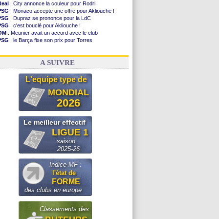
Real
: City annonce la couleur pour Rodri
PSG
: Monaco accepte une offre pour Akliouche !
PSG
: Dupraz se prononce pour la LdC
PSG
: c'est bouclé pour Akliouche !
OM
: Meunier avait un accord avec le club
PSG
: le Barça fixe son prix pour Torres
OM
: accord de principe entre Rulli et Man City
Barça
: Torres souhaite rejoindre le PSG !
A SUIVRE
L'equipe type de
MONDIAL
2026
Le meilleur effectif
LIGUE 1
saison
2025-26
Indice MF :
l'état de
FORME
des clubs en europe
Classements des