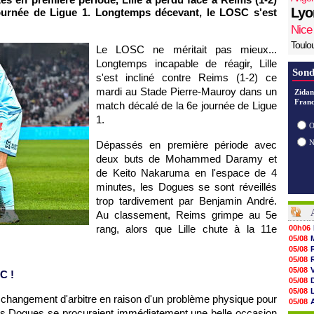
Lyo
ournée de Ligue 1. Longtemps décevant, le LOSC s'est
Nice
Toulo
Le LOSC ne méritait pas mieux...
Longtemps incapable de réagir, Lille
Sond
s'est incliné contre Reims (1-2) ce
mardi au Stade Pierre-Mauroy dans un
Zidan
Franc
match décalé de la 6e journée de Ligue
1.
O
Dépassés en première période avec
deux buts de Mohammed Daramy et
de Keito Nakaruma en l'espace de 4
minutes, les Dogues se sont réveillés
trop tardivement par Benjamin André.
Au classement, Reims grimpe au 5e
rang, alors que Lille chute à la 11e
00h06
05/08
05/08
05/08
05/08
C !
05/08
05/08
 changement d'arbitre en raison d'un problème physique pour
05/08
 les Dogues se procuraient immédiatement une belle occasion
05/08