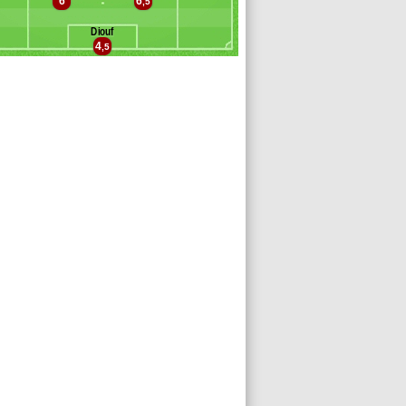
6
6
alama
,5
tangana Edoa
Diouf
hadra
4
,5