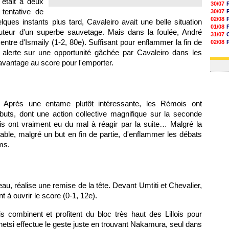
 était à deux
30/07
tentative de
30/07
02/08
ues instants plus tard, Cavaleiro avait une belle situation
01/08
uteur d'un superbe sauvetage. Mais dans la foulée, André
31/07
entre d'Ismaily (1-2, 80e). Suffisant pour enflammer la fin de
02/08
30/07
e alerte sur une opportunité gâchée par Cavaleiro dans les
01/08
avantage au score pour l'emporter.
 Après une entame plutôt intéressante, les Rémois ont
buts, dont une action collective magnifique sur la seconde
lois ont vraiment eu du mal à réagir par la suite… Malgré la
able, malgré un but en fin de partie, d'enflammer les débats
ms.
au, réalise une remise de la tête. Devant Umtiti et Chevalier,
 à ouvrir le score (0-1, 12e).
 combinent et profitent du bloc très haut des Lillois pour
netsi effectue le geste juste en trouvant Nakamura, seul dans