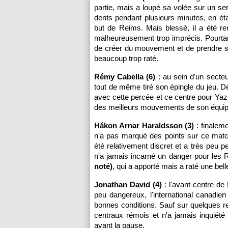
partie, mais a loupé sa volée sur un ser
dents pendant plusieurs minutes, en éta
but de Reims. Mais blessé, il a été r
malheureusement trop imprécis. Pourtant
de créer du mouvement et de prendre sa 
beaucoup trop raté.
Rémy Cabella (6)
: au sein d'un secteu
tout de même tiré son épingle du jeu. Dè
avec cette percée et ce centre pour Yazici
des meilleurs mouvements de son équipe,
Hákon Arnar Haraldsson (3)
: finaleme
n'a pas marqué des points sur ce matc
été relativement discret et a très peu p
n'a jamais incarné un danger pour les
noté)
, qui a apporté mais a raté une bell
Jonathan David (4)
: l'avant-centre de
peu dangereux, l'international canadie
bonnes conditions. Sauf sur quelques re
centraux rémois et n'a jamais inquiété
avant la pause.