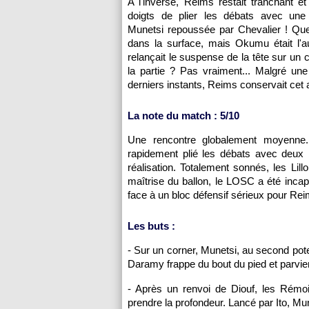
A l'inverse, Reims restait tranchant et
doigts de plier les débats avec une 
Munetsi repoussée par Chevalier ! Quelq
dans la surface, mais Okumu était l'a
relançait le suspense de la tête sur un c
la partie ? Pas vraiment... Malgré un
derniers instants, Reims conservait cet 
La note du match : 5/10
Une rencontre globalement moyenne.
rapidement plié les débats avec deux 
réalisation. Totalement sonnés, les Lil
maîtrise du ballon, le LOSC a été incap
face à un bloc défensif sérieux pour Rei
Les buts :
- Sur un corner, Munetsi, au second pote
Daramy frappe du bout du pied et parvient
- Après un renvoi de Diouf, les Rémois
prendre la profondeur. Lancé par Ito, Mu