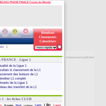
BLEAU PHASE FINALE Coupe du Monde
Résultats
Bayern
Dortmund
Classements
Calendriers
ubs
|
emplacement publicitaire
s FRANCE - Ligue 1
ualité de la Ligue 1
sultats & classement de la L1
assement des buteurs de L1
lendrier L1 complet
lmarès de la Ligue 1
bleau des transfert de la L1
e 1 - les fiches CLUB
Lille
Lens
s
Auxerre
Lorient
Brest
Le Havre