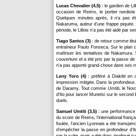
Lucas Chevalier (4,5)
: le gardien de Li
occasion de Reims, le portier nordiste
Quelques minutes après, il n'a pas ét
Nakaruma, auteur d'une frappe piquée.
période, le Lillois n'a pas été aidé par s
Tiago Santos (3)
: de retour comme titula
entraîneur Paulo Fonseca. Sur le plan d
maîtriser les tentatives de Nakamura.
couverture et a été pris par la passe d
n'a pas apporté grand-chose dans ses 
Leny Yoro (4)
: préféré à Diakité en d
impression mitigée. Dans la profondeur, 
de Daramy. Tout comme Umtiti, le Nordi
d'Ito pour lancer Munetsi sur le second 
duels.
Samuel Umtiti (3,5)
: une performance d
du score de Reims, l'international fran
foulée, l'ancien Lyonnais a été transpe
d'empêcher la passe en profondeur d'It
par la suite, mais a été donc impliqué s