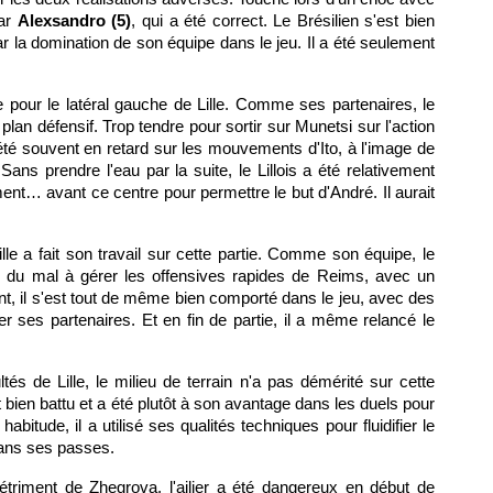
par
Alexsandro (5)
, qui a été correct. Le Brésilien s'est bien
r la domination de son équipe dans le jeu. Il a été seulement
our le latéral gauche de Lille. Comme ses partenaires, le
 plan défensif. Trop tendre pour sortir sur Munetsi sur l'action
 été souvent en retard sur les mouvements d'Ito, à l'image de
ans prendre l'eau par la suite, le Lillois a été relativement
ent… avant ce centre pour permettre le but d'André. Il aurait
ille a fait son travail sur cette partie. Comme son équipe, le
u du mal à gérer les offensives rapides de Reims, avec un
nt, il s'est tout de même bien comporté dans le jeu, avec des
r ses partenaires. Et en fin de partie, il a même relancé le
ltés de Lille, le milieu de terrain n'a pas démérité sur cette
st bien battu et a été plutôt à son avantage dans les duels pour
itude, il a utilisé ses qualités techniques pour fluidifier le
dans ses passes.
étriment de Zhegrova, l'ailier a été dangereux en début de