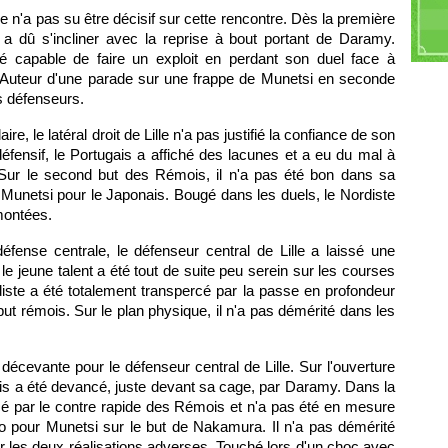
S
lle n'a pas su être décisif sur cette rencontre. Dès la première
A
 a dû s'incliner avec la reprise à bout portant de Daramy.
K
é capable de faire un exploit en perdant son duel face à
 Auteur d'une parade sur une frappe de Munetsi en seconde
es défenseurs.
ire, le latéral droit de Lille n'a pas justifié la confiance de son
éfensif, le Portugais a affiché des lacunes et a eu du mal à
 Sur le second but des Rémois, il n'a pas été bon dans sa
e Munetsi pour le Japonais. Bougé dans les duels, le Nordiste
montées.
éfense centrale, le défenseur central de Lille a laissé une
le jeune talent a été tout de suite peu serein sur les courses
ste a été totalement transpercé par la passe en profondeur
but rémois. Sur le plan physique, il n'a pas démérité dans les
écevante pour le défenseur central de Lille. Sur l'ouverture
çais a été devancé, juste devant sa cage, par Daramy. Dans la
rcé par le contre rapide des Rémois et n'a pas été en mesure
o pour Munetsi sur le but de Nakamura. Il n'a pas démérité
ur les deux réalisations adverses. Touché lors d'un choc avec