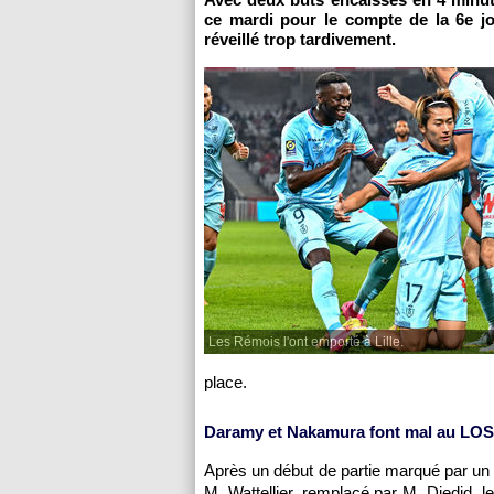
ce mardi pour le compte de la 6e j
réveillé trop tardivement.
Les Rémois l'ont emporté à Lille.
place.
Daramy et Nakamura font mal au LOS
Après un début de partie marqué par un
M. Wattellier, remplacé par M. Djedid,