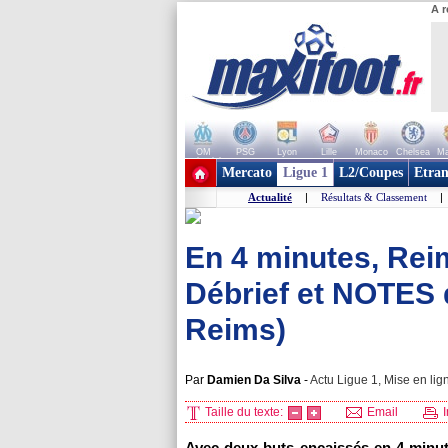
A r
OM
PSG
Lyon
Lille
Monaco
Chelsea
Ma
+ de clubs
Mercato
Ligue 1
L2/Coupes
Etran
Actualité
|
Résultats & Classement
|
En 4 minutes, Reims
Débrief et NOTES 
Reims)
Par
Damien Da Silva
-
Actu Ligue 1, Mise en lig
Taille du texte:
Email
I
Avec deux buts encaissés en 4 minute