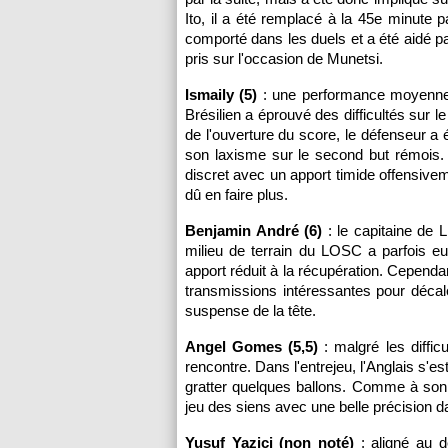
Ito, il a été remplacé à la 45e minute 
comporté dans les duels et a été aidé pa
pris sur l'occasion de Munetsi.
Ismaily (5)
: une performance moyenne p
Brésilien a éprouvé des difficultés sur le
de l'ouverture du score, le défenseur a
son laxisme sur le second but rémois. S
discret avec un apport timide offensivem
dû en faire plus.
Benjamin André (6)
: le capitaine de L
milieu de terrain du LOSC a parfois e
apport réduit à la récupération. Cependa
transmissions intéressantes pour décale
suspense de la tête.
Angel Gomes (5,5)
: malgré les difficu
rencontre. Dans l'entrejeu, l'Anglais s'e
gratter quelques ballons. Comme à son hab
jeu des siens avec une belle précision 
Yusuf Yazici (non noté)
: aligné au d