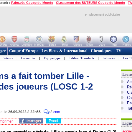
etenir :
Palmarès Coupe du Monde
-
Classement des BUTEURS Coupe du Monde
-
TA
emplacement publicitaire
n Utd
Arsenal
Liverpool
ManCity
Barca
Real
Atletico
Milan
Juve
Inter
Naples
ger
Coupe d'Europe
Les Bleus & International
Chroniques
TV
+
Buteurs
|
Calendrier
|
Equipe type
|
Tableau Transferts
|
Palmarès
|
Les Cl
 a fait tomber Lille -
Lien
Act
des joueurs (LOSC 1-2
Ré
Cl
Ca
Pa
Ta
ne: le
26/09/2023
à
22h55
-
3
com.
Tweet
mprimer
Ligu
Anger
s en première période, Lille a perdu face à Reims (1-2)