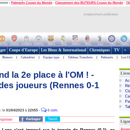
etenir :
Palmarès Coupe du Monde
-
Classement des BUTEURS Coupe du Monde
-
TA
emplacement publicitaire
n Utd
Arsenal
Liverpool
ManCity
Barca
Real
Atletico
Milan
Juve
Inter
Naples
ger
Coupe d'Europe
Les Bleus & International
Chroniques
TV
+
Buteurs
|
Calendrier
|
Equipe type
|
Tableau Transferts
|
Palmarès
|
Les Cl
d la 2e place à l'OM ! -
Lien
Act
des joueurs (Rennes 0-1
Ré
Cl
Ca
Pa
Ta
: le
01/04/2023
à
22h55
-
6
com.
Tweet
mprimer
Ligu
Anger
 Lens s'est imposé sur le terrain de Rennes (0-1), ce