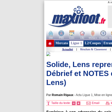
A r
OM
PSG
Lyon
Lille
Monaco
Chelsea
Ma
+ de clubs
Mercato
Ligue 1
L2/Coupes
Etran
Actualité
|
Résultats & Classement
|
Solide, Lens repren
Débrief et NOTES 
Lens)
Par
Romain Rigaux
-
Actu Ligue 1, Mise en ligne
Taille du texte:
Email
I
Supérieur à son adversaire du soir,