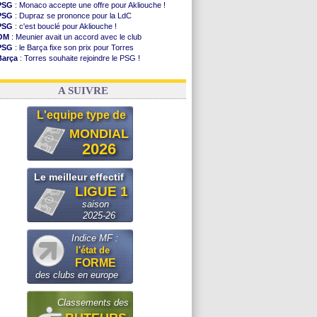
PSG
: Monaco accepte une offre pour Akliouche !
PSG
: Dupraz se prononce pour la LdC
PSG
: c'est bouclé pour Akliouche !
OM
: Meunier avait un accord avec le club
PSG
: le Barça fixe son prix pour Torres
Barça
: Torres souhaite rejoindre le PSG !
FIFA
: Infantino sollicite Trump
Argentine
: quand Medina recadre... sa mère
A SUIVRE
L'equipe type de
MONDIAL
2026
Le meilleur effectif
LIGUE 1
saison
2025-26
Indice MF :
l'état de
FORME
des clubs en europe
Classements des