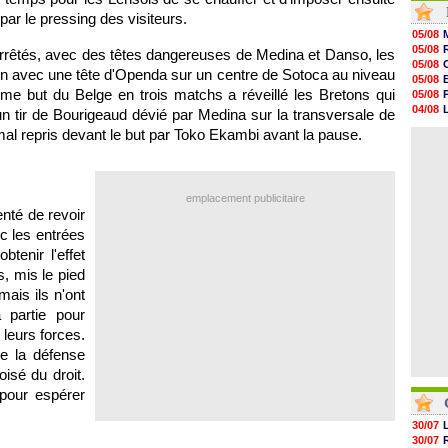
14h25
par le pressing des visiteurs.
14h12
05/08
13h51
05/08
rrêtés, avec des têtes dangereuses de Medina et Danso, les
13h29
05/08
on avec une tête d'Openda sur un centre de Sotoca au niveau
13h11
05/08
12h46
ème but du Belge en trois matchs a réveillé les Bretons qui
05/08
12h28
04/08
 un tir de Bourigeaud dévié par Medina sur la transversale de
12h10
05/08
al repris devant le but par Toko Ekambi avant la pause.
11h58
06/08
11h35
11h19
11h07
10h53
emplacement publicitaire
10h36
nté de revoir
10h13
c les entrées
tenir l'effet
, mis le pied
mais ils n'ont
 partie pour
 leurs forces.
e la défense
oisé du droit.
 pour espérer
30/07
30/07