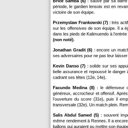
Brice Samba (6)
: sauvé par sa barre
période, le gardien lensois est en rev
victoire de son équipe.
Przemyslaw Frankowski (7)
: très act
sur les offensives de son équipe. Il a 
dans les pieds de Kalimuendo à l'entrée
(non noté)
.
Jonathan Gradit (6)
: encore un match 
ses adversaires pour ne pas leur laisser
Kevin Danso (7)
: solide sur ses appui
belle assurance et repoussé le danger à
cadrant ses têtes (12e, 14e).
Facundo Medina (8)
: le défenseur c
généreux, accrocheur et offensif. Après
l'ouverture du score (31e), puis il em
transversale (32e). Un match plein. Re
Salis Abdul Samed (5)
: souvent impr
même rendement à Rennes. Il a encore e
ballons qui auraient pu mettre son équipe 