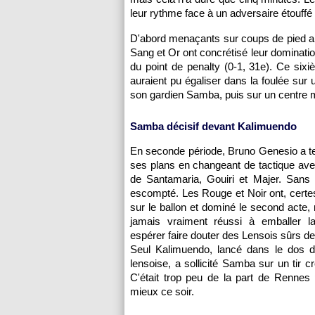
leur rythme face à un adversaire étouffé 
D'abord menaçants sur coups de pied a
Sang et Or ont concrétisé leur dominati
du point de penalty (0-1, 31e). Ce sixi
auraient pu égaliser dans la foulée sur
son gardien Samba, puis sur un centre m
Samba décisif devant Kalimuendo
En seconde période, Bruno Genesio a te
ses plans en changeant de tactique ave
de Santamaria, Gouiri et Majer. Sans ob
escompté. Les Rouge et Noir ont, certes
sur le ballon et dominé le second acte, 
jamais vraiment réussi à emballer la
espérer faire douter des Lensois sûrs de
Seul Kalimuendo, lancé dans le dos d
lensoise, a sollicité Samba sur un tir cr
C'était trop peu de la part de Rennes
mieux ce soir.