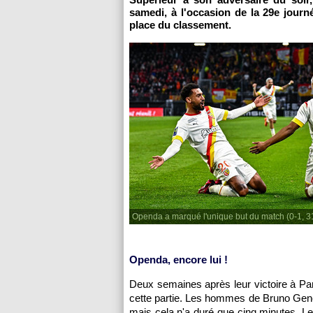
samedi, à l'occasion de la 29e jour
place du classement.
Openda a marqué l'unique but du match (0-1, 3
Openda, encore lui !
Deux semaines après leur victoire à Par
cette partie. Les hommes de Bruno Gene
mais cela n'a duré que cinq minutes. Le