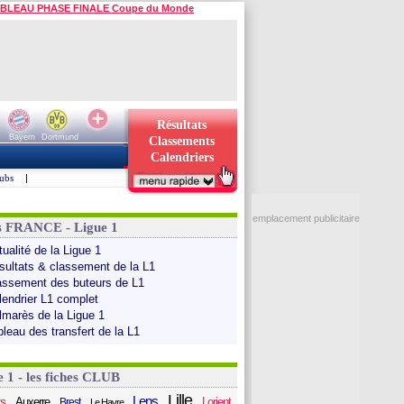
BLEAU PHASE FINALE Coupe du Monde
Résultats
Bayern
Dortmund
Classements
Calendriers
ubs
|
emplacement publicitaire
s FRANCE - Ligue 1
ualité de la Ligue 1
sultats & classement de la L1
assement des buteurs de L1
lendrier L1 complet
lmarès de la Ligue 1
bleau des transfert de la L1
e 1 - les fiches CLUB
Lille
Lens
s
Auxerre
Lorient
Brest
Le Havre