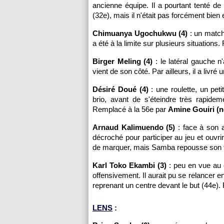
ancienne équipe. Il a pourtant tenté de 
(32e), mais il n'était pas forcément bien 
Chimuanya Ugochukwu (4)
: un match 
a été à la limite sur plusieurs situation
Birger Meling (4)
: le latéral gauche n
vient de son côté. Par ailleurs, il a liv
Désiré Doué (4)
: une roulette, un pe
brio, avant de s'éteindre très rapidem
Remplacé à la 56e par
Amine Gouiri (n
Arnaud Kalimuendo (5)
: face à son a
décroché pour participer au jeu et ouvr
de marquer, mais Samba repousse son ti
Karl Toko Ekambi (3)
: peu en vue au 
offensivement. Il aurait pu se relancer e
reprenant un centre devant le but (44e)
LENS
: