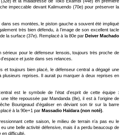
 (32e) et la maladresse de Toko Ekambi (44e) en première
anche impeccable devant Kalimuendo (70e) pour préserver la
if dans ses montées, le piston gauche a souvent été impliqué
également très bien défendu, à l'image de son excellent tacle
 de la surface (37e). Remplacé à la 80e par
Deiver Machado
sérieux pour le défenseur lensois, toujours très proche de
 d'espace et juste dans ses relances.
s et toujours bien placé, le défenseur central a dégagé une
 plusieurs reprises. Il aurait pu marquer à deux reprises en
entral est le symbole de l'état d'esprit de cette équipe :
 une tête repoussée par Mandanda (8e), il est à l'origine de
pêche Bourigeaud d'égaliser en déviant son tir sur la barre
mplacé à la 90e+1 par
Massadio Haïdara (non noté)
.
essionnant cette saison, le milieu de terrain n'a pas eu le
u une belle activité défensive, mais il a perdu beaucoup de
en difficulté.