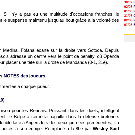
30/07
02/08
01/08
. S'il n'y a pas eu une multitude d'occasions franches, le
31/07
et le suspense maintenu jusqu'au bout grâce à la volonté des
02/08
01/08
03/08
03/08
r Medina, Fofana écarte sur la droite vers Sotoca. Depuis
 lensois adresse un centre vers le point de penalty, où Openda
r placer une tête sur la droite de Mandanda (0-1, 31e).
s NOTES des joueurs
ommentée à chaque joueur.
0)
poison pour les Rennais. Puissant dans les duels, intelligent
nt, le Belge a semé la pagaille dans la défense bretonne.
doublé face à Angers lors des deux journées précédentes, il a
x succès à son équipe. Remplacé à la 80e par
Wesley Said