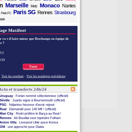
n
Marseille
Monaco
Nantes
Metz
Paris SG
Rennes
Strasbourg
Paris FC
use
age Maxifoot
e va t-il faire mieux que Deschamps en équipe de
e ?
UI
NON
Voter
Voir les resultats
-
Voir les sondages précédents
Actu et transferts 24h/24
Uruguay
: Forlan nommé sélectionneur (officiel)
Séville
: Juanlu signe à Bournemouth (officiel)
PSG
: Ndjantou heureux d'avoir rejoué
Real
: Diomandé pour 140 M€ ! (officiel)
Man City
: Rodri préfère le Barça au Real !
Rennes
: Aït Boudlal veut rejoindre Fulham
Aston Villa
: Liverpool cible aussi Konsa
OM
: une approche pour Diatta
Le Havre
: Diaw va signer à Lille