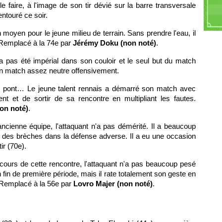
M
le faire, à l'image de son tir dévié sur la barre transversale
D
entouré ce soir.
C
moyen pour le jeune milieu de terrain. Sans prendre l'eau, il
s. Remplacé à la 74e par
Jérémy Doku (non noté)
.
'a pas été impérial dans son couloir et le seul but du match
ré un match assez neutre offensivement.
tit pont… Le jeune talent rennais a démarré son match avec
ent et de sortir de sa rencontre en multipliant les fautes.
on noté)
.
ncienne équipe, l'attaquant n'a pas démérité. Il a beaucoup
ir des brèches dans la défense adverse. Il a eu une occasion
r (70e).
cours de cette rencontre, l'attaquant n'a pas beaucoup pesé
n fin de première période, mais il rate totalement son geste en
. Remplacé à la 56e par
Lovro Majer (non noté)
.