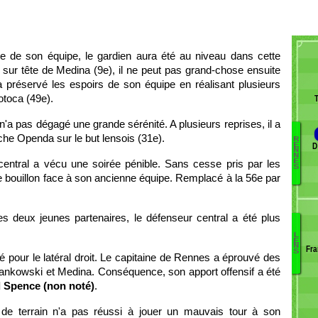
te de son équipe, le gardien aura été au niveau dans cette
 sur tête de Medina (9e), il ne peut pas grand-chose ensuite
 a préservé les espoirs de son équipe en réalisant plusieurs
otoca (49e).
n'a pas dégagé une grande sérénité. A plusieurs reprises, il a
lâche Openda sur le but lensois (31e).
R
D
E
A
N
N
central a vécu une soirée pénible. Sans cesse pris par les
E
B
S
 le bouillon face à son ancienne équipe. Remplacé à la 56e par
Ta
R
S
D
s deux jeunes partenaires, le défenseur central a été plus
Ma
L
O
E
S
N
Fra
S
P
Go
é pour le latéral droit. Le capitaine de Rennes a éprouvé des
Le
 Frankowski et Medina. Conséquence, son apport offensif a été
B
 Spence (non noté)
.
H
Sa
 de terrain n'a pas réussi à jouer un mauvais tour à son