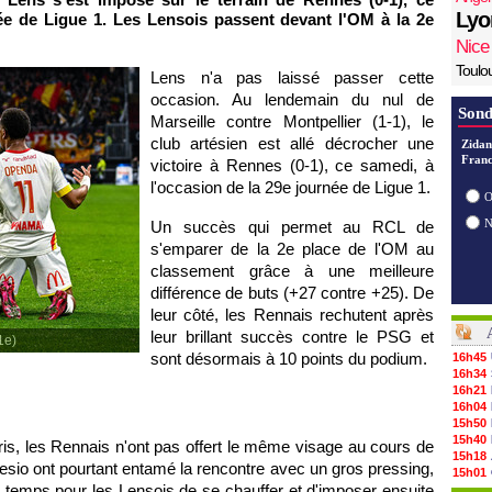
Lyo
née de Ligue 1. Les Lensois passent devant l'OM à la 2e
Nice
Toulo
Lens n'a pas laissé passer cette
occasion. Au lendemain du nul de
Sond
Marseille contre Montpellier (1-1), le
club artésien est allé décrocher une
Zidan
Franc
victoire à Rennes (0-1), ce samedi, à
l'occasion de la 29e journée de Ligue 1.
O
Un succès qui permet au RCL de
s'emparer de la 2e place de l'OM au
classement grâce à une meilleure
différence de buts (+27 contre +25). De
leur côté, les Rennais rechutent après
leur brillant succès contre le PSG et
1e)
sont désormais à 10 points du podium.
16h45
16h34
16h21
16h04
15h50
15h40
is, les Rennais n'ont pas offert le même visage au cours de
15h18
sio ont pourtant entamé la rencontre avec un gros pressing,
15h01
 temps pour les Lensois de se chauffer et d'imposer ensuite
14h46