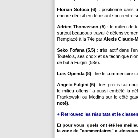
Florian Sotoca (6)
: positionné dans un
encore décisif en déposant son centre su
Adrien Thomasson (5)
: le milieu de t
surtout beaucoup travaillé défensivem
Remplacé à la 74e par
Alexis Claude-M
Seko Fofana (5,5)
: très actif dans l'en
Toutefois, ses choix et sa technique n'on
de but à Fulgini (53e).
Lois Openda (8)
: lire le commentaire c
Angelo Fulgini (6)
: très précis sur cou
le milieu offensif a aussi embêté la 
Frankowski ou Medina sur le côté ga
noté)
.
+ Retrouvez les résultats et le class
Et pour vous, quels ont été les meill
la zone de "commentaires" ci-dessous