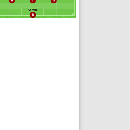
8
7
6
achado
avid Costa
Samba
laude Maurice
6