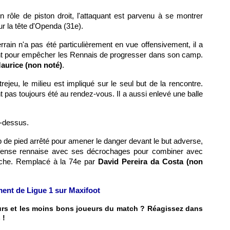
 rôle de piston droit, l'attaquant est parvenu à se montrer
r la tête d'Openda (31e).
errain n'a pas été particulièrement en vue offensivement, il a
ent pour empêcher les Rennais de progresser dans son camp.
aurice (non noté)
.
trejeu, le milieu est impliqué sur le seul but de la rencontre.
t pas toujours été au rendez-vous. Il a aussi enlevé une balle
i-dessus.
p de pied arrêté pour amener le danger devant le but adverse,
défense rennaise avec ses décrochages pour combiner avec
uche. Remplacé à la 74e par
David Pereira da Costa (non
ement de Ligue 1 sur Maxifoot
eurs et les moins bons joueurs du match ? Réagissez dans
 !