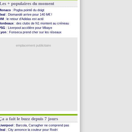
Les + populaires du moment
Trabzonspor
: Salah a signé ! (officiel)
Bordeaux
: les mots de Mavuba
Monaco
: Pogba pointé du doigt
FIFA
: Al-Khelaïfi président ? Tebas dit non
Real
: Diomandé arrive pour 140 M€ !
Fenerbahçe
: Greenwood savoure son premier ...
OM
: le retour d'Adidas est acté
Bordeaux
: Mavuba n'est plus l'entraîneur (off.)
Bordeaux
: des clubs de N1 montent au créneau
Galatasaray
: Milan rejette 35 M€ pour Leão
PSG
: Liverpool accélère pour Mbaye
Southampton
: D. Traoré prêté au Mans (officiel)
Lyon
: Fonseca prend cher sur les réseaux
Real
: Vinicius tout proche de prolonger !
Real
: une nouvelle offre pour Vinicius
VIDEO
: un accueil impressionnant pour Salah !
PSG
: Luis Enrique satisfait malgré tout
Real
: Diomandé attendu ce jeudi à Madrid !
emplacement publicitaire
Real
: Rodri, la piste Barça se confirme
PSG
: Akliouche arrive ce jeudi à Paris !
Médias
: la Liga quitte beIN Sports !
PSG
: pas d'inquiétude pour Rafael Pol
Real
: ça se complique pour Rodri !
Voir les brèves précédentes
Ça a fait le buzz depuis 7 jours
Liverpool
: Barcola, Carragher ne comprend pas
Real
: City annonce la couleur pour Rodri