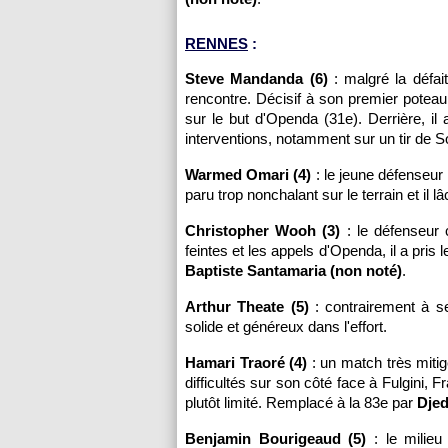
RENNES
:
Steve Mandanda (6)
: malgré la défai
rencontre. Décisif à son premier poteau
sur le but d'Openda (31e). Derrière, il
interventions, notamment sur un tir de S
Warmed Omari (4)
: le jeune défenseur 
paru trop nonchalant sur le terrain et il 
Christopher Wooh (3)
: le défenseur 
feintes et les appels d'Openda, il a pris
Baptiste Santamaria (non noté)
.
Arthur Theate (5)
: contrairement à se
solide et généreux dans l'effort.
Hamari Traoré (4)
: un match très mitig
difficultés sur son côté face à Fulgini,
plutôt limité. Remplacé à la 83e par
Djed
Benjamin Bourigeaud (5)
: le milieu