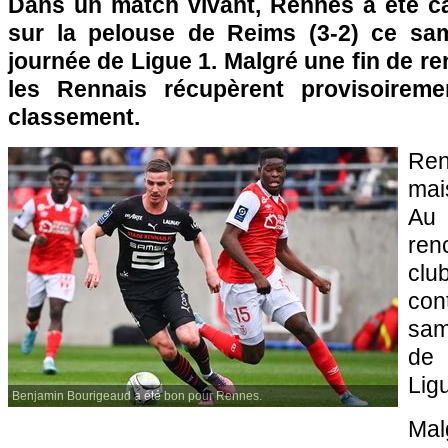
Dans un match vivant, Rennes a été c
sur la pelouse de Reims (3-2) ce sam
journée de Ligue 1. Malgré une fin de r
les Rennais récupèrent provisoirem
classement.
Re
mais
Au
ren
clu
con
sam
de 
Lig
Benjamin Bourigeaud a été bon pour Rennes.
Ma