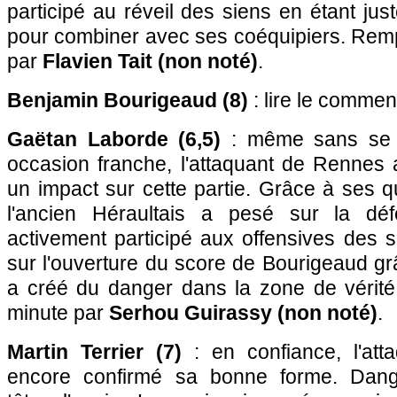
participé au réveil des siens en étant juste
pour combiner avec ses coéquipiers. Remp
par
Flavien Tait (non noté)
.
Benjamin Bourigeaud (8)
: lire le commen
Gaëtan Laborde (6,5)
: même sans se p
occasion franche, l'attaquant de Rennes 
un impact sur cette partie. Grâce à ses qu
l'ancien Héraultais a pesé sur la dé
activement participé aux offensives des s
sur l'ouverture du score de Bourigeaud grâc
a créé du danger dans la zone de vérit
minute par
Serhou Guirassy (non noté)
.
Martin Terrier (7)
: en confiance, l'at
encore confirmé sa bonne forme. Dang