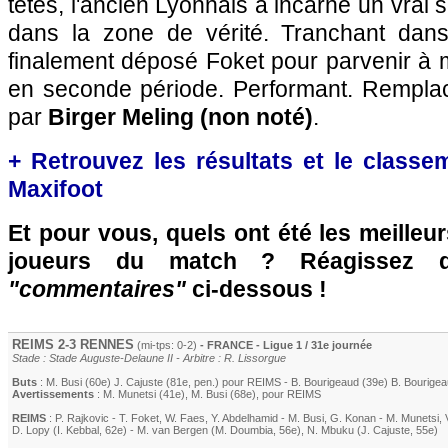
têtes, l'ancien Lyonnais a incarné un vrai
dans la zone de vérité. Tranchant dans 
finalement déposé Foket pour parvenir à m
en seconde période. Performant. Rempla
par
Birger Meling (non noté)
.
+ Retrouvez les résultats et le classe
Maxifoot
Et pour vous, quels ont été les meilleu
joueurs du match ? Réagissez 
"commentaires"
ci-dessous !
REIMS
2-3
RENNES
(mi-tps: 0-2)
- FRANCE - Ligue 1 / 31e journée
Stade : Stade Auguste-Delaune II - Arbitre : R. Lissorgue
Buts
:
M. Busi
(60e)
J. Cajuste
(81e, pen.) pour
REIMS
-
B. Bourigeaud
(39e)
B. Bourige
Avertissements
:
M. Munetsi
(41e)
,
M. Busi
(68e)
, pour
REIMS
REIMS
:
P. Rajkovic
-
T. Foket
,
W. Faes
,
Y. Abdelhamid
-
M. Busi
,
G. Konan
-
M. Munetsi
,
D. Lopy
(
I. Kebbal
, 62e)
-
M. van Bergen
(
M. Doumbia
, 56e)
,
N. Mbuku
(
J. Cajuste
, 55e)