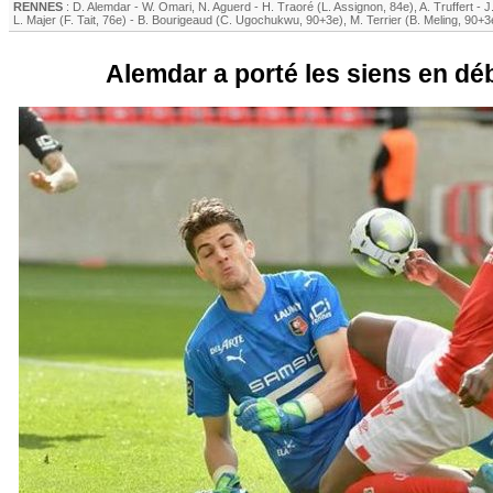
RENNES
:
D. Alemdar
-
W. Omari
,
N. Aguerd
-
H. Traoré
(
L. Assignon
, 84e)
,
A. Truffert
-
J
L. Majer
(
F. Tait
, 76e)
-
B. Bourigeaud
(
C. Ugochukwu
, 90+3e)
,
M. Terrier
(
B. Meling
, 90+3
Alemdar a porté les siens en déb