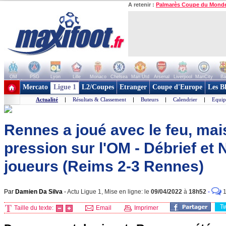
A retenir :
Palmarès Coupe du Mond
OM
PSG
Lyon
Lille
Monaco
Chelsea
Man Utd
Arsenal
Liverpool
ManCity
Ba
+ de clubs
Mercato
Ligue 1
L2/Coupes
Etranger
Coupe d'Europe
Les B
Actualité
|
Résultats & Classement
|
Buteurs
|
Calendrier
|
Equip
Rennes a joué avec le feu, mai
pression sur l'OM - Débrief e
joueurs (Reims 2-3 Rennes)
Par
Damien Da Silva
-
Actu Ligue 1, Mise en ligne: le
09/04/2022
à
18h52
-
T
Taille du texte:
Email
Imprimer