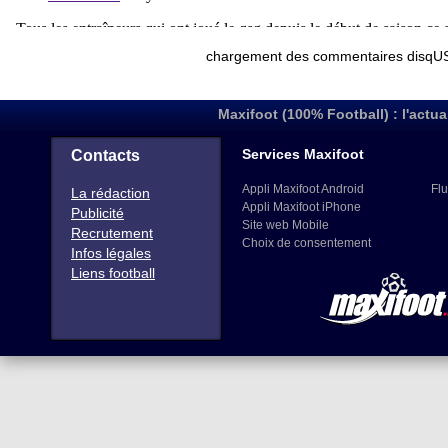
Maxifoot (100% Football) : l'actua
Services Maxifoot
Contacts
Appli Maxifoot Android
Flu
La rédaction
Appli Maxifoot iPhone
Publicité
Site web Mobile
Recrutement
Choix de consentement
Infos légales
Liens football