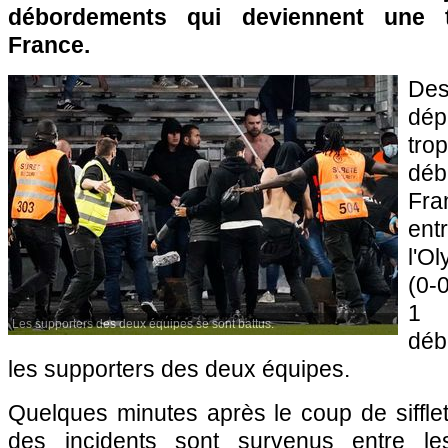
débordements qui deviennent une t
France.
D
dé
tro
déb
Fra
en
l'O
(0-
1 
Les supporters des deux équipes se sont battus.
dé
les supporters des deux équipes.
Quelques minutes après le coup de sifflet 
des incidents sont survenus entre le