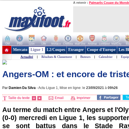
A retenir :
Palmarès Coupe du Mond
OM
PSG
Lyon
Lille
Monaco
Chelsea
Man Utd
Arsenal
Liverpool
ManCity
Ba
+ de clubs
Mercato
Ligue 1
L2/Coupes
Etranger
Coupe d'Europe
Les B
Actualité
|
Résultats & Classement
|
Buteurs
|
Calendrier
|
Equip
Angers-OM : et encore de triste
Par
Damien Da Silva
-
Actu Ligue 1, Mise en ligne: le
23/09/2021
à
09h26
T
Taille du texte:
Email
Imprimer
Au terme du match entre Angers et l'Ol
(0-0) mercredi en Ligue 1, les support
se sont battus dans le Stade R