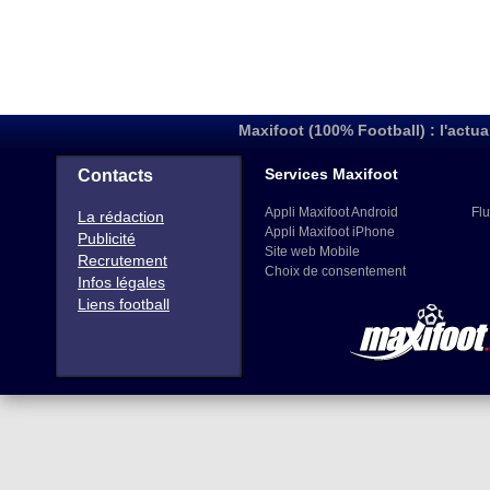
Maxifoot (100% Football) : l'actua
Services Maxifoot
Contacts
Appli Maxifoot Android
Flu
La rédaction
Appli Maxifoot iPhone
Publicité
Site web Mobile
Recrutement
Choix de consentement
Infos légales
Liens football