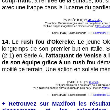
coup-franc
, à l'entrée de la surface, tout
avec une frappe dans la lucarne du gardi
[?? VIDÉO BUT] ??
#Bundesliga
? Raphaël Guerreiro régale avec un coup franc venu d'a
?? Une frappe magistrale en pleine lucarne !
https://t.co
— beIN SPORTS (@beinsports_FR)
September 11
14. Le rush fou d'Okereke.
Le jeune Ok
longtemps de son premier but en Italie. Su
(2-1) en Serie A,
l'attaquant de Venise a 
de son équipe grâce à un rush fou
déma
moitié de terrain. Une action en soliste mé
[?VIDÉO BUT] ??
#SerieA
?? Quel premier but en soliste pour Okereke !
? Le Nigérian conclut après un rush de plus de 60 mètres !
https
— beIN SPORTS (@beinsports_FR)
September 11
+ Retrouvez sur Maxifoot les résultat