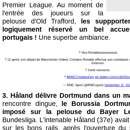
Premier League. Au moment de
l'entrée des joueurs sur la
pelouse d'Old Trafford,
les suppporte
logiquement réservé un bel accueil
portugais !
Une superbe ambiance.
? Viva Ronaldooooooooooo
? 12 après son départ de Manchester United, Cristiano Ronaldo effectue son comeback da
l'unisson.
? Juste savourez.
?
#RMCCristianoDay
pic.twitter.com/cvd63ISx
— RMC Sport (@RMCsport)
September 11, 20
3. Håland délivre Dortmund dans un ma
rencontre dingue,
le Borussia Dortmun
imposé sur la pelouse du Bayer L
Bundesliga. L'intenable Håland (37e) avait
sur les bons rails, après l'ouverture du