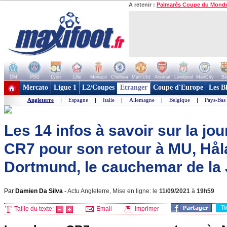
A retenir :
Palmarès Coupe du Mond
OM
PSG
Lyon
Lille
Monaco
Chelsea
Man Utd
Arsenal
Liverpool
ManCity
Ba
+ de clubs
Mercato
Ligue 1
L2/Coupes
Etranger
Coupe d'Europe
Les B
Angleterre
|
Espagne
|
Italie
|
Allemagne
|
Belgique
|
Pays-Bas
Les 14 infos à savoir sur la jo
CR7 pour son retour à MU, Hål
Dortmund, le cauchemar de la 
Par
Damien Da Silva
-
Actu Angleterre, Mise en ligne: le
11/09/2021
à
19h59
T
Taille du texte:
Email
Imprimer