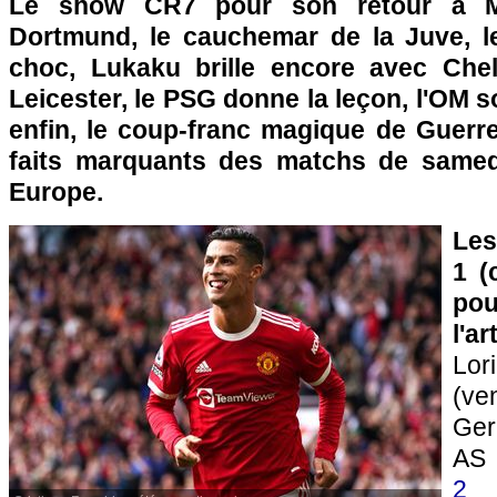
Le show CR7 pour son retour à MU
Dortmund, le cauchemar de la Juve, l
choc, Lukaku brille encore avec Chel
Leicester, le PSG donne la leçon, l'OM s
enfin, le coup-franc magique de Guerre
faits marquants des matchs de samed
Europe.
Les
1 (
pou
l'a
Lo
(ve
Ge
A
2
O