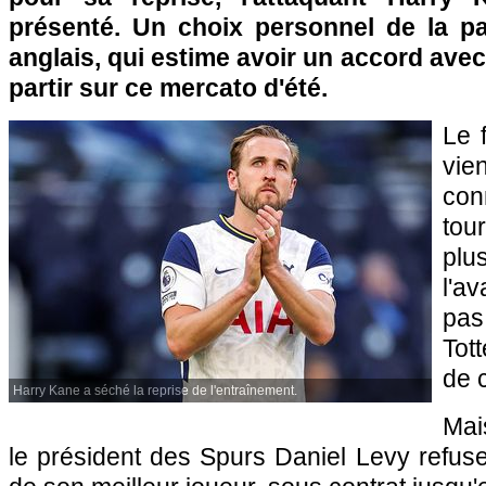
présenté. Un choix personnel de la par
anglais, qui estime avoir un accord avec
partir sur ce mercato d'été.
Le 
vie
con
to
pl
l'a
pas
Tot
de 
Harry Kane a séché la reprise de l'entraînement.
Mai
le président des Spurs Daniel Levy refuse 