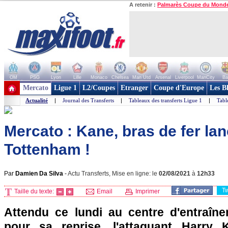
A retenir :
Palmarès Coupe du Mond
OM
PSG
Lyon
Lille
Monaco
Chelsea
Man Utd
Arsenal
Liverpool
ManCity
Ba
+ de clubs
Mercato
Ligue 1
L2/Coupes
Etranger
Coupe d'Europe
Les B
Actualité
|
Journal des Transferts
|
Tableaux des transferts Ligue 1
|
Tabl
Mercato : Kane, bras de fer la
Tottenham !
Par
Damien Da Silva
-
Actu Transferts, Mise en ligne: le
02/08/2021
à
12h33
T
Taille du texte:
Email
Imprimer
Attendu ce lundi au centre d'entraîn
pour sa reprise, l'attaquant Harry