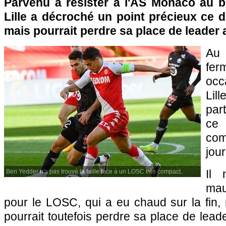
Parvenu à résister à l'AS Monaco au bo
Lille a décroché un point précieux ce 
mais pourrait perdre sa place de leader 
Au
fer
occ
Lil
par
ce
co
jou
Il 
Ben Yedder n'a pas trouvé la faille face à un LOSC très compact.
mau
pour le LOSC, qui a eu chaud sur la fin, 
pourrait toutefois perdre sa place de lead