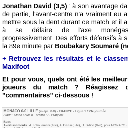
Jonathan David (3,5)
: à son avantage da
de partie, l'avant-centre n'a vraiment eu
mettre sous la dent durant ce match et il
à se défaire de l'axe monégasqu
progressivement. Des efforts défensifs à 
la 89e minute par
Boubakary Soumaré (n
+ Retrouvez les résultats et le classe
Maxifoot
Et pour vous, quels ont été les meilleu
joueurs du match ? Réagissez 
"commentaires" ci-dessous !
MONACO
0-0
LILLE
(mi-tps: 0-0)
- FRANCE - Ligue 1 / 29e journée
Stade : Stade Louis II - Arbitre : S. Frappart
Buts
:
Avertissements
:
A. Tchouaméni
(16e)
,
A. Disasi
(51e)
,
D. Sidibé
(82e)
, pour
MONACO