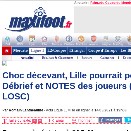
A retenir :
Palmarès Coupe du Mond
OM
PSG
Lyon
Lille
Monaco
Chelsea
Man Utd
Arsenal
Liverpool
ManCity
Ba
+ de clubs
Mercato
Ligue 1
L2/Coupes
Etranger
Coupe d'Europe
Les B
Actualité
|
Résultats & Classement
|
Buteurs
|
Calendrier
|
Equip
Choc décevant, Lille pourrait pe
Débrief et NOTES des joueurs
LOSC)
Par
Romain Lantheaume
-
Actu Ligue 1, Mise en ligne: le
14/03/2021
à
19h08
T
Taille du texte:
Email
Imprimer