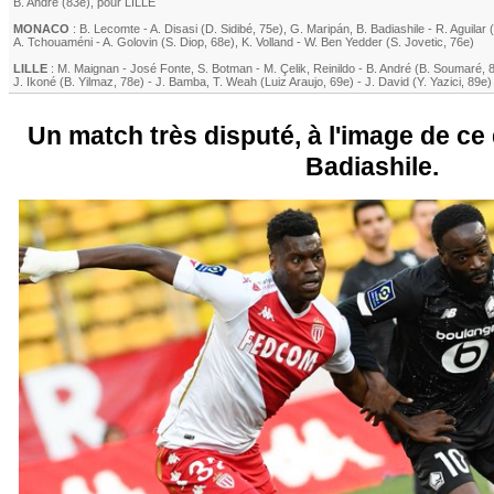
B. André
(83e)
, pour
LILLE
MONACO
:
B. Lecomte
-
A. Disasi
(
D. Sidibé
, 75e)
,
G. Maripán
,
B. Badiashile
-
R. Aguilar
(
A. Tchouaméni
-
A. Golovin
(
S. Diop
, 68e)
,
K. Volland
-
W. Ben Yedder
(
S. Jovetic
, 76e)
LILLE
:
M. Maignan
-
José Fonte
,
S. Botman
-
M. Çelik
,
Reinildo
-
B. André
(
B. Soumaré
, 
J. Ikoné
(
B. Yilmaz
, 78e)
-
J. Bamba
,
T. Weah
(
Luiz Araujo
, 69e)
-
J. David
(
Y. Yazici
, 89e)
Un match très disputé, à l'image de ce 
Badiashile.