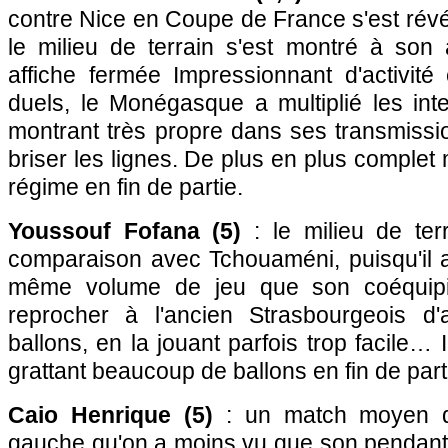
contre Nice en Coupe de France s'est révél
le milieu de terrain s'est montré à son
affiche fermée Impressionnant d'activité
duels, le Monégasque a multiplié les int
montrant très propre dans ses transmissi
briser les lignes. De plus en plus complet
régime en fin de partie.
Youssouf Fofana (5)
: le milieu de ter
comparaison avec Tchouaméni, puisqu'il a é
même volume de jeu que son coéquipie
reprocher à l'ancien Strasbourgeois d'
ballons, en la jouant parfois trop facile… I
grattant beaucoup de ballons en fin de part
Caio Henrique (5)
: un match moyen de
gauche qu'on a moins vu que son pendant dr