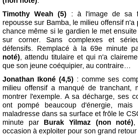
(non noté)
.
Timothy Weah (5)
: à l'image de sa 
repousse sur Bamba, le milieu offensif n'a 
chance même si le gardien le met ensuit
sur corner. Sans complexes et sérieu
défensifs. Remplacé à la 69e minute 
noté)
, attendu titulaire et qui n'a clair
que son jeune coéquipier, au contraire…
Jonathan Ikoné (4,5)
: comme ses compèr
milieu offensif a manqué de tranchant, 
montrer l'exemple. A sa décharge, ses co
ont pompé beaucoup d'énergie, mais i
maladresse dans sa surface et frôle le C
minute par
Burak Yilmaz (non noté)
,
occasion à exploiter pour son grand retour 