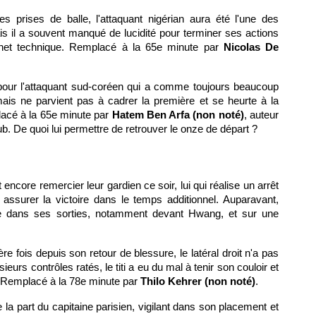
 prises de balle, l'attaquant nigérian aura été l'une des
s il a souvent manqué de lucidité pour terminer ses actions
chet technique. Remplacé à la 65e minute par
Nicolas De
pour l'attaquant sud-coréen qui a comme toujours beaucoup
mais ne parvient pas à cadrer la première et se heurte à la
acé à la 65e minute par
Hatem Ben Arfa (non noté)
, auteur
b. De quoi lui permettre de retrouver le onze de départ ?
encore remercier leur gardien ce soir, lui qui réalise un arrêt
 assurer la victoire dans le temps additionnel. Auparavant,
ide dans ses sorties, notamment devant Hwang, et sur une
ière fois depuis son retour de blessure, le latéral droit n'a pas
eurs contrôles ratés, le titi a eu du mal à tenir son couloir et
r. Remplacé à la 78e minute par
Thilo Kehrer (non noté)
.
la part du capitaine parisien, vigilant dans son placement et