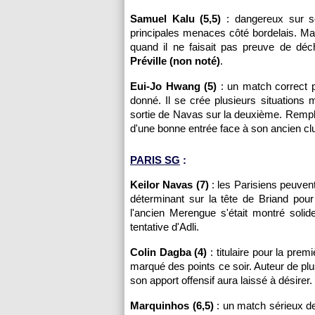
Samuel Kalu (5,5)
: dangereux sur ses
principales menaces côté bordelais. Mai
quand il ne faisait pas preuve de dé
Préville (non noté)
.
Eui-Jo Hwang (5)
: un match correct 
donné. Il se crée plusieurs situations 
sortie de Navas sur la deuxième. Rempl
d'une bonne entrée face à son ancien clu
PARIS SG
:
Keilor Navas (7)
: les Parisiens peuvent 
déterminant sur la tête de Briand pour
l'ancien Merengue s'était montré sol
tentative d'Adli.
Colin Dagba (4)
: titulaire pour la prem
marqué des points ce soir. Auteur de plusi
son apport offensif aura laissé à désire
Marquinhos (6,5)
: un match sérieux de 