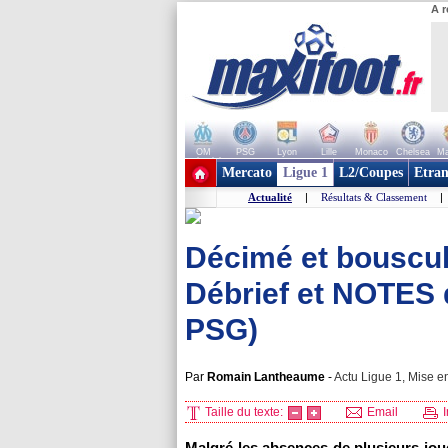
A r
OM
PSG
Lyon
Lille
Monaco
Chelsea
Ma
+ de clubs
Mercato
Ligue 1
L2/Coupes
Etran
Actualité
|
Résultats & Classement
|
Décimé et bousculé
Débrief et NOTES 
PSG)
Par
Romain Lantheaume
-
Actu Ligue 1, Mise en
Taille du texte:
Email
I
Malgré les absences de plusieurs joue