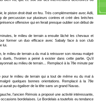
Di
Ke
He
r, le piston droit était en feu. Très complémentaire avec Adli,
up de percussion sur plusieurs contres et créé des brèches
présence offensive qui en ferait presque oublier son début de
inutes, le milieu de terrain a ensuite lâché les chevaux et
t pour former un duo efficace avec Sabaly face à son club
 lui.
, le milieu de terrain a du mal à retrouver son niveau malgré
uels, l'Ivoirien a peiné à exister dans cette partie. Qu'il
 rayonnait au milieu de terrain… Remplacé à la 78e minute par
 pour le milieu de terrain qui a tout de même eu du mal à
 malgré quelques bonnes orientations. Remplacé à la 78e
qui aurait pu égaliser de la tête sans un grand Navas.
auche, l'ancien Rémois a proposé une activité intéressante,
s occasions bordelaises. Le Bordelais a toutefois eu tendance