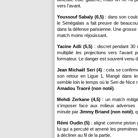
vers l'avant.
Youssouf Sabaly (6,5)
: dans son couloi
le Sénégalais a fait preuve de beauco
dans la défense parisienne. Une grosse 
match moins réjouissant.
Yacine Adli (5,5)
: discret pendant 30 m
multiplié les projections vers l'avan
formateur. Le danger est souvent venu de
Jean Michaël Seri (4)
: cela se confirme
son retour en Ligue 1. Mangé dans les d
semble loin le temps où le Seri de Nice
Amadou Traoré (non noté)
.
Mehdi Zerkane (4,5)
: un match mitigé
s'imposer face aux milieux adverses
minute par
Jimmy Briand (non noté)
, 
Rémi Oudin (5)
: aligné comme piston g
lui qui a percuté et amené les première
à décliner au fil de la partie.