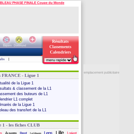
BLEAU PHASE FINALE Coupe du Monde
Résultats
Bayern
Dortmund
Classements
Calendriers
ubs
|
emplacement publicitaire
s FRANCE - Ligue 1
ualité de la Ligue 1
sultats & classement de la L1
assement des buteurs de L1
lendrier L1 complet
lmarès de la Ligue 1
bleau des transfert de la L1
e 1 - les fiches CLUB
Lille
Lens
s
Auxerre
Lorient
Brest
Le Havre