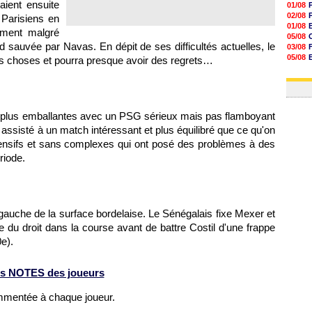
aient ensuite
01/08
02/08
 Parisiens en
01/08
lement malgré
05/08
d sauvée par Navas. En dépit de ses difficultés actuelles, le
03/08
05/08
s choses et pourra presque avoir des regrets…
03/08
03/08
s plus emballantes avec un PSG sérieux mais pas flamboyant
 assisté à un match intéressant et plus équilibré que ce qu'on
fensifs et sans complexes qui ont posé des problèmes à des
riode.
gauche de la surface bordelaise. Le Sénégalais fixe Mexer et
le du droit dans la course avant de battre Costil d'une frappe
e).
s NOTES des joueurs
ommentée à chaque joueur.