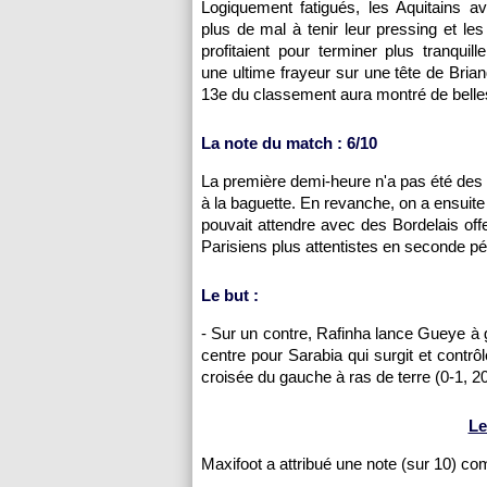
Logiquement fatigués, les Aquitains av
plus de mal à tenir leur pressing et les
profitaient pour terminer plus tranquil
une ultime frayeur sur une tête de Brian
13e du classement aura montré de belle
La note du match : 6/10
La première demi-heure n'a pas été de
à la baguette. En revanche, on a ensuite
pouvait attendre avec des Bordelais of
Parisiens plus attentistes en seconde pé
Le but :
- Sur un contre, Rafinha lance Gueye à 
centre pour Sarabia qui surgit et contrô
croisée du gauche à ras de terre (0-1, 20
Le
Maxifoot a attribué une note (sur 10) c