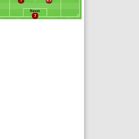
7
6
allo
,5
hrer
Navas
rrera
7