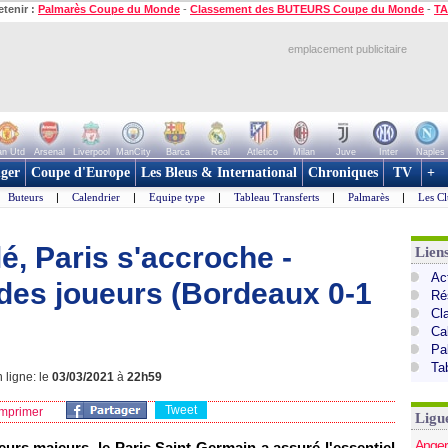
etenir :
Palmarès Coupe du Monde
-
Classement des BUTEURS Coupe du Monde
-
TA
emplacement publicitaire
n Utd
Arsenal
Liverpool
ManCity
Barca
Real
Atletico
Milan
Juve
Inter
Naples
ger
Coupe d'Europe
Les Bleus & International
Chroniques
TV
+
Buteurs
|
Calendrier
|
Equipe type
|
Tableau Transferts
|
Palmarès
|
Les Cl
, Paris s'accroche -
Lien
Act
des joueurs (Bordeaux 0-1
Ré
Cl
Ca
Pa
Ta
 ligne: le
03/03/2021
à
22h59
Tweet
mprimer
Ligu
Anger
urs majeurs, le Paris Saint-Germain a assuré l'essentiel