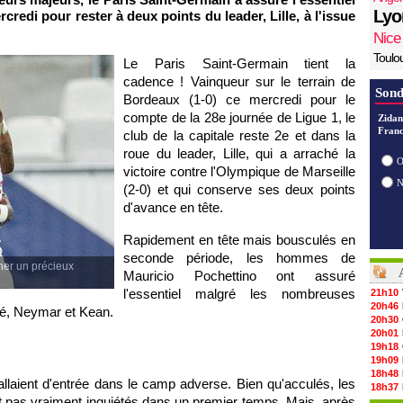
Lyo
redi pour rester à deux points du leader, Lille, à l'issue
Nice
Toulo
Le Paris Saint-Germain tient la
cadence ! Vainqueur sur le terrain de
Sond
Bordeaux (1-0) ce mercredi pour le
compte de la 28e journée de Ligue 1, le
Zidan
Franc
club de la capitale reste 2e et dans la
roue du leader, Lille, qui a arraché la
O
victoire contre l'Olympique de Marseille
(2-0) et qui conserve ses deux points
d'avance en tête.
Rapidement en tête mais bousculés en
seconde période, les hommes de
her un précieux
Mauricio Pochettino ont assuré
l'essentiel malgré les nombreuses
21h10
20h46
pé, Neymar et Kean.
20h30
20h01
19h18
19h09
18h48
llaient d'entrée dans le camp adverse. Bien qu'acculés, les
18h37
 pas vraiment inquiétés dans un premier temps. Mais, après
18h29