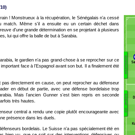
/10)
errain ! Monstrueux à la récupération, le Sénégalais n'a cessé
du match. Même s'il a ensuite eu un certain déchet dans
ait preuve d'une grande détermination en se projetant à plusieurs
s, lui qui offre la balle de but à Sarabia.
B
Sarabia, le gardien n'a pas grand-chose à se reprocher sur ce
O
Sa
R
P
D
t important face à l'Espagnol avant son but. Il a finalement été
E
A
P
U
X
I
K
t pas directement en cause, on peut reprocher au défenseur
Br
 leader en début de partie, avec une défense bordelaise trop
Tr
arabia. Mais l'ancien Gunner s'est bien repris en seconde
P
L
D
A
parfois très hautes.
R
Ri
I
d
S
B
B
S
éfenseur central a rendu une copie plutôt encourageante avec
G
S
nne présence dans les duels.
P
K
P
 défenseurs bordelais. Le Suisse n'a pas spécialement été en
M
pas bien vu, que ce soit sur des interventions défensives ou