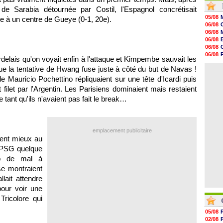
17h58
de Sarabia détournée par Costil, l'Espagnol concrétisait
17h46
05/08
te à un centre de Gueye (0-1, 20e).
17h32
06/08
17h16
06/08
16h59
06/08
16h37
06/08
16h33
06/08
ordelais qu'on voyait enfin à l'attaque et Kimpembe sauvait les
16h27
06/08
16h22
e la tentative de Hwang fuse juste à côté du but de Navas !
06/08
16h07
Mauricio Pochettino répliquaient sur une tête d'Icardi puis
15h46
filet par l'Argentin. Les Parisiens dominaient mais restaient
15h41
15h20
e tant qu'ils n'avaient pas fait le break…
14h55
14h38
emplacement publicitaire
ient mieux au
n PSG quelque
up de mal à
se montraient
lait attendre
pour voir une
Tricolore qui
05/08
02/08