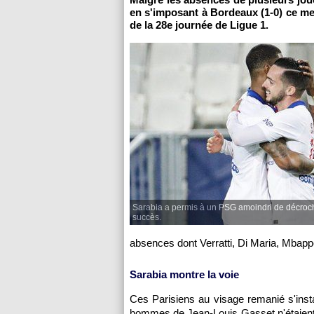
en s'imposant à Bordeaux (1-0) ce merc
de la 28e journée de Ligue 1.
Sarabia a permis à un PSG amoindri de décroc
succès.
absences dont Verratti, Di Maria, Mbap
Sarabia montre la voie
Ces Parisiens au visage remanié s'insta
hommes de Jean-Louis Gasset n'étaient