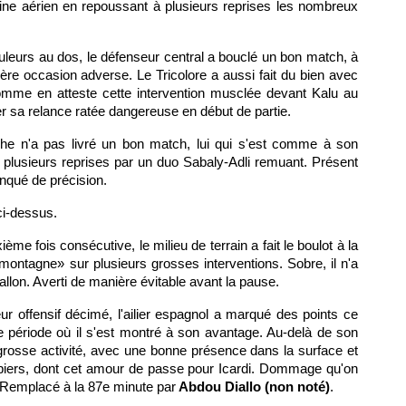
ine aérien en repoussant à plusieurs reprises les nombreux
leurs au dos, le défenseur central a bouclé un bon match, à
ière occasion adverse. Le Tricolore a aussi fait du bien avec
mme en atteste cette intervention musclée devant Kalu au
ier sa relance ratée dangereuse en début de partie.
che n'a pas livré un bon match, lui qui s'est comme à son
 plusieurs reprises par un duo Sabaly-Adli remuant. Présent
nqué de précision.
ci-dessus.
xième fois consécutive, le milieu de terrain a fait le boulot à la
«montagne» sur plusieurs grosses interventions. Sobre, il n'a
ballon. Averti de manière évitable avant la pause.
eur offensif décimé, l'ailier espagnol a marqué des points ce
e période où il s'est montré à son avantage. Au-delà de son
e grosse activité, avec une bonne présence dans la surface et
piers, dont cet amour de passe pour Icardi. Dommage qu'on
. Remplacé à la 87e minute par
Abdou Diallo (non noté)
.