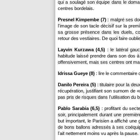
qui a soulagé son équipe dans le doma
centres bordelais.
Presnel Kimpembe (7)
: malgré ses dou
l'image de son tacle décisif sur la prem
sa grosse présence dans les duels, co
retour des vestiaires. De quoi faire oubl
Layvin Kurzawa (4,5)
: le latéral gau
habitude laissé prendre dans son dos à
offensivement, mais ses centres ont ma
Idrissa Gueye (8)
: lire le commentaire 
Danilo Pereira (5)
: titulaire pour la deu
récupération, justifiant son surnom de 
pas pris de risques dans l'utilisation du 
Pablo Sarabia (6,5)
: profitant du sect
soir, principalement durant une premièr
but important, le Parisien a affiché un
de bons ballons adressés à ses coéqui
l'ait nettement moins vu après la pause