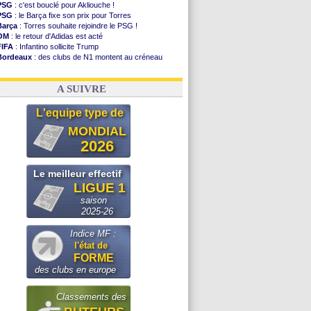
PSG
: c'est bouclé pour Akliouche !
PSG
: le Barça fixe son prix pour Torres
Barça
: Torres souhaite rejoindre le PSG !
OM
: le retour d'Adidas est acté
FIFA
: Infantino sollicite Trump
Bordeaux
: des clubs de N1 montent au créneau
Argentine
: quand Medina recadre... sa mère
Real
: le démenti de Leipzig pour Diomandé
A SUIVRE
L'equipe type de
MONDIAL
2026
Le meilleur effectif
LIGUE 1
saison
2025-26
Indice MF :
l'état de
FORME
des clubs en europe
Classements des