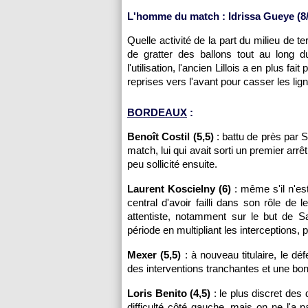
L'homme du match : Idrissa Gueye (8
Quelle activité de la part du milieu de t
de gratter des ballons tout au long 
l'utilisation, l'ancien Lillois a en plus f
reprises vers l'avant pour casser les ligne
BORDEAUX
:
Benoît Costil (5,5)
: battu de près par 
match, lui qui avait sorti un premier arrê
peu sollicité ensuite.
Laurent Koscielny (6)
: même s'il n'es
central d'avoir failli dans son rôle de
attentiste, notamment sur le but de S
période en multipliant les interceptions, 
Mexer (5,5)
: à nouveau titulaire, le d
des interventions tranchantes et une bo
Loris Benito (4,5)
: le plus discret des
difficulté côté gauche, mais on ne l'a 