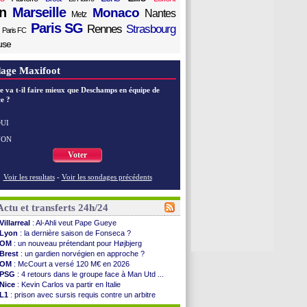
n
Marseille
Monaco
Nantes
Metz
Paris SG
Rennes
Strasbourg
Paris FC
use
age Maxifoot
e va t-il faire mieux que Deschamps en équipe de
e ?
UI
NON
Voter
Voir les resultats
-
Voir les sondages précédents
Actu et transferts 24h/24
Villarreal
: Al-Ahli veut Pape Gueye
Lyon
: la dernière saison de Fonseca ?
OM
: un nouveau prétendant pour Højbjerg
Brest
: un gardien norvégien en approche ?
OM
: McCourt a versé 120 M€ en 2026
PSG
: 4 retours dans le groupe face à Man Utd ...
Nice
: Kevin Carlos va partir en Italie
L1
: prison avec sursis requis contre un arbitre
Leganés
: c'est signé pour Luca Zidane (off.)