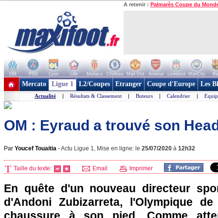
A retenir :
Palmarès Coupe du Mond
OM
PSG
Lyon
Lille
Monaco
Chelsea
Man Utd
Arsenal
Liverpool
ManCity
Ba
+ de clubs
Mercato
Ligue 1
L2/Coupes
Etranger
Coupe d'Europe
Les B
Actualité
|
Résultats & Classement
|
Buteurs
|
Calendrier
|
Equip
OM : Eyraud a trouvé son Head 
Par
Youcef Touaitia
-
Actu Ligue 1, Mise en ligne: le
25/07/2020
à
12h32
Taille du texte:
Email
Imprimer
En quête d'un nouveau directeur spor
d'Andoni Zubizarreta, l'Olympique de
chaussure à son pied. Comme atte