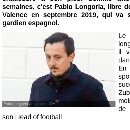
semaines, c'est Pablo Longoria, libre 
Valence en septembre 2019, qui va s
gardien espagnol.
Le 
lon
il 
dan
En 
spo
su
Zub
moi
Pablo Longoria va rejoindre l'OM.
de 
son Head of football.