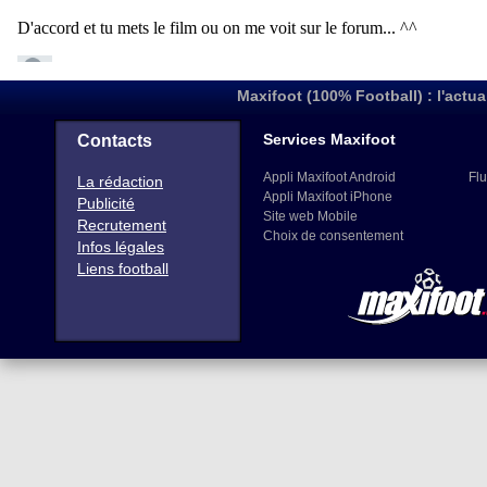
Maxifoot (100% Football) : l'actua
Services Maxifoot
Contacts
Appli Maxifoot Android
Flu
La rédaction
Appli Maxifoot iPhone
Publicité
Site web Mobile
Recrutement
Choix de consentement
Infos légales
Liens football