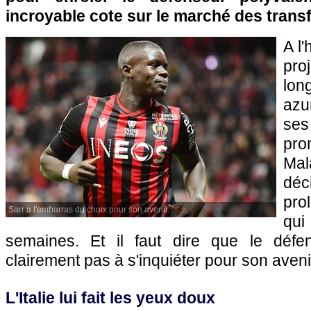
incroyable cote sur le marché des transf
A l'
pro
lo
azu
ses
pro
Mal
dé
pro
Sarr a l'embarras du choix pour son avenir.
qui
semaines. Et il faut dire que le défen
clairement pas à s'inquiéter pour son aveni
L'Italie lui fait les yeux doux