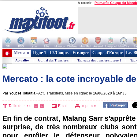
A retenir :
Palmarès Coupe du Mond
OM
PSG
Lyon
Lille
Monaco
Chelsea
Man Utd
Arsenal
Liverpool
ManCity
Ba
+ de clubs
Mercato
Ligue 1
L2/Coupes
Etranger
Coupe d'Europe
Les B
Actualité
|
Journal des Transferts
|
Tableaux des transferts Ligue 1
|
Tabl
Mercato : la cote incroyable de
Par
Youcef Touaitia
-
Actu Transferts, Mise en ligne: le
16/06/2020
à
16h33
Taille du texte:
Email
Imprimer
En fin de contrat, Malang Sarr s'apprête
surprise, de très nombreux clubs sont
pour enrôler le défenseur polyvalen