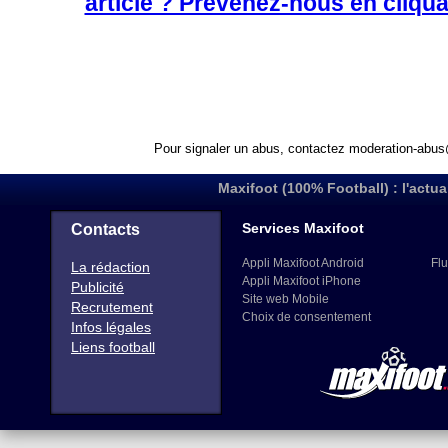
article ? Prévenez-nous en cliqua
Pour signaler un abus, contactez
moderation-abus
Maxifoot (100% Football) : l'actua
Services Maxifoot
Contacts
Appli Maxifoot Android
Flu
La rédaction
Appli Maxifoot iPhone
Publicité
Site web Mobile
Recrutement
Choix de consentement
Infos légales
Liens football