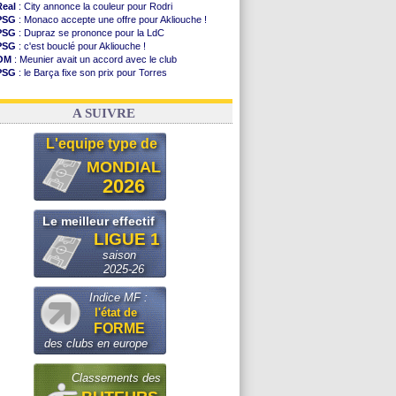
Real
: City annonce la couleur pour Rodri
PSG
: Monaco accepte une offre pour Akliouche !
PSG
: Dupraz se prononce pour la LdC
PSG
: c'est bouclé pour Akliouche !
OM
: Meunier avait un accord avec le club
PSG
: le Barça fixe son prix pour Torres
Barça
: Torres souhaite rejoindre le PSG !
FIFA
: Infantino sollicite Trump
A SUIVRE
L'equipe type de
MONDIAL
2026
Le meilleur effectif
LIGUE 1
saison
2025-26
Indice MF :
l'état de
FORME
des clubs en europe
Classements des