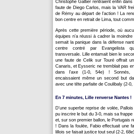
Christophe Galtier rentraient enfin dan
faute de Diego Carlos, mais la VAR frei
de Rémy au départ de l'action ! La renc
bon centre en retrait de Lima, tout comm
Après cette première période, où auc
équipes n'a réussi à cadrer la moindre
semait la panique dans la défense nan
centre contré par Evangelista qui
transversale. Lille entamait bien le sec
une faute de Celik sur Touré offrait u
Canaris, et Eysseric ne tremblait pas en
dans l'axe (1-0, 54e) ! Sonnés,
encaissaient même un second but dan
avec une tête parfaite de Coulibaly (2-0, 
En 7 minutes, Lille renverse Nantes !
D'une superbe reprise de volée, Palloi
pu inscrire le but du 3-0, mais sa frappe 
et, sur son premier ballon, le Portugais r
! Dans la foulée, Fabio effectuait une fa
lillois se faisait justice tout seul (2-2, 6