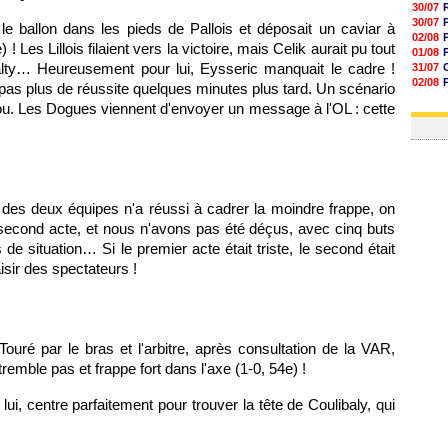
30/07
30/07
le ballon dans les pieds de Pallois et déposait un caviar à
02/08
Les Lillois filaient vers la victoire, mais Celik aurait pu tout
01/08
ty… Heureusement pour lui, Eysseric manquait le cadre !
31/07
02/08
pas plus de réussite quelques minutes plus tard. Un scénario
01/08
ou. Les Dogues viennent d'envoyer un message à l'OL : cette
03/08
des deux équipes n'a réussi à cadrer la moindre frappe, on
second acte, et nous n'avons pas été déçus, avec cinq buts
e situation… Si le premier acte était triste, le second était
isir des spectateurs !
Touré par le bras et l'arbitre, après consultation de la VAR,
remble pas et frappe fort dans l'axe (1-0, 54e) !
ui, centre parfaitement pour trouver la tête de Coulibaly, qui