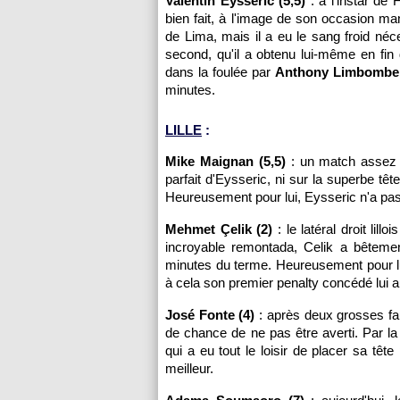
Valentin Eysseric (5,5)
: à l'instar de F
bien fait, à l'image de son occasion ma
de Lima, mais il a eu le sang froid néces
second, qu'il a obtenu lui-même en fin
dans la foulée par
Anthony Limbombe 
minutes.
LILLE
:
Mike Maignan (5,5)
: un match assez c
parfait d'Eysseric, ni sur la superbe tête
Heureusement pour lui, Eysseric n'a pas
Mehmet Çelik (2)
: le latéral droit lil
incroyable remontada, Celik a bêteme
minutes du terme. Heureusement pour lui,
à cela son premier penalty concédé lui 
José Fonte (4)
: après deux grosses fa
de chance de ne pas être averti. Par la
qui a eu tout le loisir de placer sa têt
meilleur.