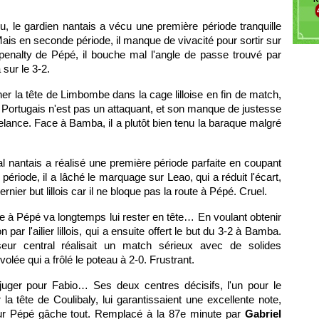
Ga
u, le gardien nantais a vécu une première période tranquille
ais en seconde période, il manque de vivacité pour sortir sur
 penalty de Pépé, il bouche mal l'angle de passe trouvé par
a sur le 3-2.
rner la tête de Limbombe dans la cage lilloise en fin de match,
le Portugais n'est pas un attaquant, et son manque de justesse
relance. Face à Bamba, il a plutôt bien tenu la baraque malgré
al nantais a réalisé une première période parfaite en coupant
 période, il a lâché le marquage sur Leao, qui a réduit l'écart,
rnier but lillois car il ne bloque pas la route à Pépé. Cruel.
ce à Pépé va longtemps lui rester en tête… En voulant obtenir
on par l'ailier lillois, qui a ensuite offert le but du 3-2 à Bamba.
ur central réalisait un match sérieux avec de solides
volée qui a frôlé le poteau à 2-0. Frustrant.
 juger pour Fabio… Ses deux centres décisifs, l'un pour le
 la tête de Coulibaly, lui garantissaient une excellente note,
ur Pépé gâche tout. Remplacé à la 87e minute par
Gabriel