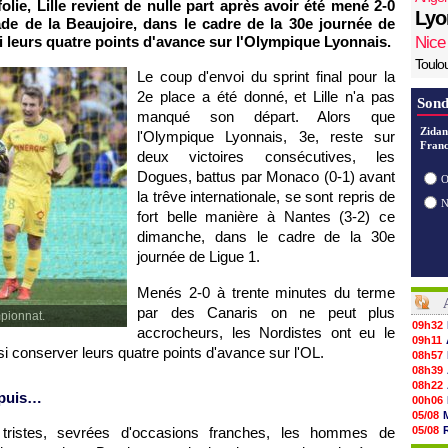
ie, Lille revient de nulle part après avoir été mené 2-0
Lyo
de de la Beaujoire, dans le cadre de la 30e journée de
i leurs quatre points d'avance sur l'Olympique Lyonnais.
Nice
Toulo
Le coup d'envoi du sprint final pour la
2e place a été donné, et Lille n'a pas
Sond
manqué son départ. Alors que
Zidan
l'Olympique Lyonnais, 3e, reste sur
Franc
deux victoires consécutives, les
Dogues, battus par Monaco (0-1) avant
O
la trêve internationale, se sont repris de
fort belle manière à Nantes (3-2) ce
dimanche, dans le cadre de la 30e
journée de Ligue 1.
Menés 2-0 à trente minutes du terme
par des Canaris on ne peut plus
mpionnat.
09h32
accrocheurs, les Nordistes ont eu le
09h11
i conserver leurs quatre points d'avance sur l'OL.
08h57
08h39
08h22
 puis…
00h06
05/08
tristes, sevrées d'occasions franches, les hommes de
05/08
05/08