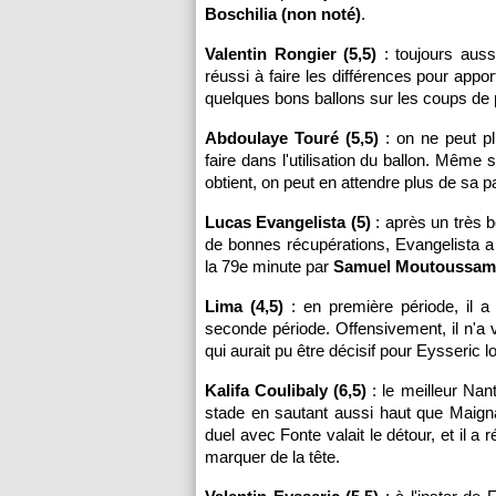
Boschilia (non noté)
.
Valentin Rongier (5,5)
: toujours aussi
réussi à faire les différences pour appor
quelques bons ballons sur les coups de 
Abdoulaye Touré (5,5)
: on ne peut pl
faire dans l'utilisation du ballon. Même 
obtient, on peut en attendre plus de sa 
Lucas Evangelista (5)
: après un très 
de bonnes récupérations, Evangelista a
la 79e minute par
Samuel Moutoussamy
Lima (4,5)
: en première période, il a
seconde période. Offensivement, il n'a 
qui aurait pu être décisif pour Eysseric l
Kalifa Coulibaly (6,5)
: le meilleur Nant
stade en sautant aussi haut que Maigna
duel avec Fonte valait le détour, et il 
marquer de la tête.