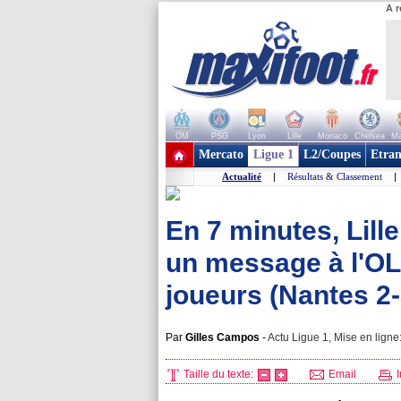
A r
OM
PSG
Lyon
Lille
Monaco
Chelsea
Ma
+ de clubs
Mercato
Ligue 1
L2/Coupes
Etran
Actualité
|
Résultats & Classement
|
En 7 minutes, Lill
un message à l'OL
joueurs (Nantes 2-3
Par
Gilles Campos
-
Actu Ligue 1, Mise en ligne
Taille du texte:
Email
I