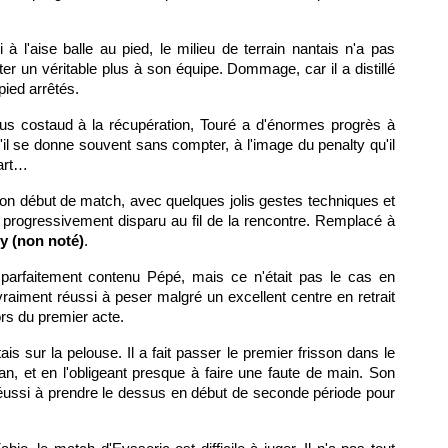
 à l'aise balle au pied, le milieu de terrain nantais n'a pas
ter un véritable plus à son équipe. Dommage, car il a distillé
pied arrêtés.
us costaud à la récupération, Touré a d'énormes progrès à
s'il se donne souvent sans compter, à l'image du penalty qu'il
part…
bon début de match, avec quelques jolis gestes techniques et
 progressivement disparu au fil de la rencontre. Remplacé à
 (non noté)
.
 parfaitement contenu Pépé, mais ce n'était pas le cas en
vraiment réussi à peser malgré un excellent centre en retrait
ors du premier acte.
ais sur la pelouse. Il a fait passer le premier frisson dans le
n, et en l'obligeant presque à faire une faute de main. Son
a réussi à prendre le dessus en début de seconde période pour