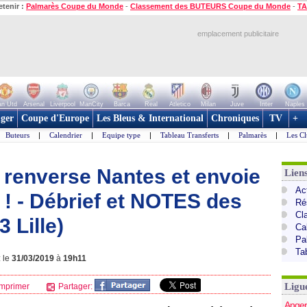
etenir :
Palmarès Coupe du Monde
-
Classement des BUTEURS Coupe du Monde
-
TA
emplacement publicitaire
n Utd
Arsenal
Liverpool
ManCity
Barca
Real
Atletico
Milan
Juve
Inter
Naples
ger
Coupe d'Europe
Les Bleus & International
Chroniques
TV
+
Buteurs
|
Calendrier
|
Equipe type
|
Tableau Transferts
|
Palmarès
|
Les Cl
e renverse Nantes et envoie
Lien
Act
 ! - Débrief et NOTES des
Ré
Cl
 Lille)
Ca
Pa
Ta
: le
31/03/2019
à
19h11
Ligu
mprimer
Partager:
Anger