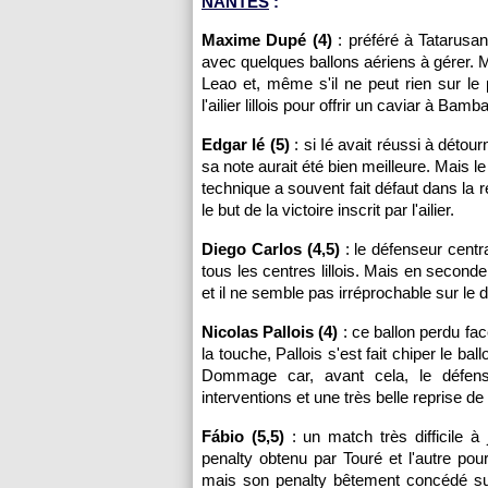
NANTES
:
Maxime Dupé (4)
: préféré à Tatarusan
avec quelques ballons aériens à gérer. M
Leao et, même s'il ne peut rien sur le
l'ailier lillois pour offrir un caviar à Bamb
Edgar Ié (5)
: si Ié avait réussi à détou
sa note aurait été bien meilleure. Mais 
technique a souvent fait défaut dans la 
le but de la victoire inscrit par l'ailier.
Diego Carlos (4,5)
: le défenseur centr
tous les centres lillois. Mais en seconde
et il ne semble pas irréprochable sur le de
Nicolas Pallois (4)
: ce ballon perdu fa
la touche, Pallois s'est fait chiper le ball
Dommage car, avant cela, le défense
interventions et une très belle reprise de 
Fábio (5,5)
: un match très difficile à
penalty obtenu par Touré et l'autre pour
mais son penalty bêtement concédé s