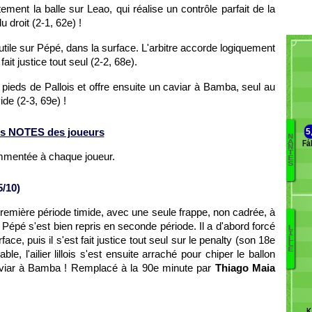
ement la balle sur Leao, qui réalise un contrôle parfait de la
u droit (2-1, 62e) !
nutile sur Pépé, dans la surface. L'arbitre accorde logiquement
fait justice tout seul (2-2, 68e).
s pieds de Pallois et offre ensuite un caviar à Bamba, seul au
de (2-3, 69e) !
s NOTES des joueurs
5
N
Fá
A
B
N
T
ommentée à chaque joueur.
E
K
S
L
/10)
M
M
première période timide, avec une seule frappe, non cadrée, à
Tr
T
 Pépé s'est bien repris en seconde période. Il a d'abord forcé
L
I
R
ce, puis il s'est fait justice tout seul sur le penalty (son 18e
L
L
Ik
E
ble, l'ailier lillois s'est ensuite arraché pour chiper le ballon
J
 caviar à Bamba ! Remplacé à la 90e minute par
Thiago Maia
T
Pi
S
K