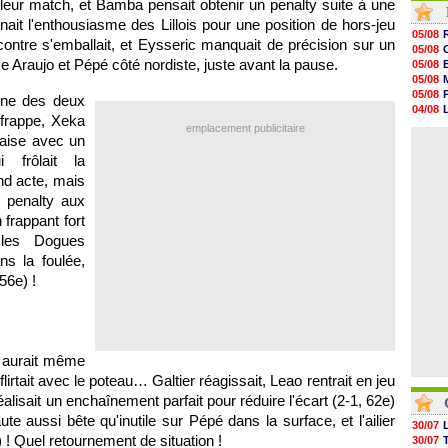
s leur match, et Bamba pensait obtenir un penalty suite à une
05/08
nait l'enthousiasme des Lillois pour une position de hors-jeu
05/08
05/08
ontre s'emballait, et Eysseric manquait de précision sur un
05/08
05/08
05/08
e Araujo et Pépé côté nordiste, juste avant la pause.
05/08
05/08
05/08
05/08
05/08
une des deux
05/08
04/08
05/08
 frappe, Xeka
04/08
emplacement publicitaire
05/08
taise avec un
04/08
05/08
 frôlait la
05/08
05/08
ond acte, mais
05/08
n penalty aux
05/08
 frappant fort
05/08
 les Dogues
s la foulée,
56e) !
s aurait même
flirtait avec le poteau… Galtier réagissait, Leao rentrait en jeu
éalisait un enchaînement parfait pour réduire l'écart (2-1, 62e)
ute aussi bête qu'inutile sur Pépé dans la surface, et l'ailier
30/07
8e) ! Quel retournement de situation !
30/07