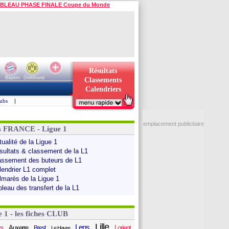
BLEAU PHASE FINALE Coupe du Monde
Résultats
Bayern
Dortmund
Classements
Calendriers
ubs
|
emplacement publicitaire
s FRANCE - Ligue 1
ualité de la Ligue 1
sultats & classement de la L1
assement des buteurs de L1
lendrier L1 complet
lmarès de la Ligue 1
bleau des transfert de la L1
e 1 - les fiches CLUB
Lille
Lens
s
Auxerre
Lorient
Brest
Le Havre