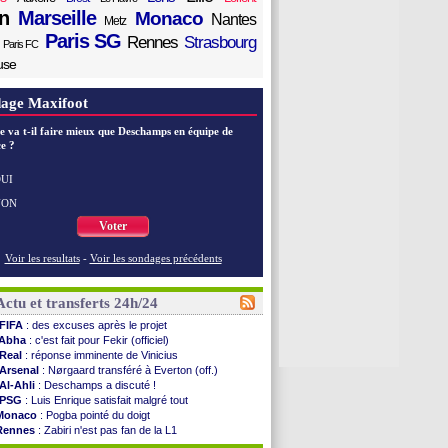
n
Marseille
Monaco
Nantes
Metz
Paris SG
Rennes
Strasbourg
Paris FC
use
age Maxifoot
e va t-il faire mieux que Deschamps en équipe de
e ?
UI
NON
Voter
Voir les resultats
-
Voir les sondages précédents
Actu et transferts 24h/24
FIFA
: des excuses après le projet
Abha
: c'est fait pour Fekir (officiel)
Real
: réponse imminente de Vinicius
Arsenal
: Nørgaard transféré à Everton (off.)
Al-Ahli
: Deschamps a discuté !
PSG
: Luis Enrique satisfait malgré tout
Monaco
: Pogba pointé du doigt
Rennes
: Zabiri n'est pas fan de la L1
Rennes
: une offre de Fulham pour Aït Boudlal