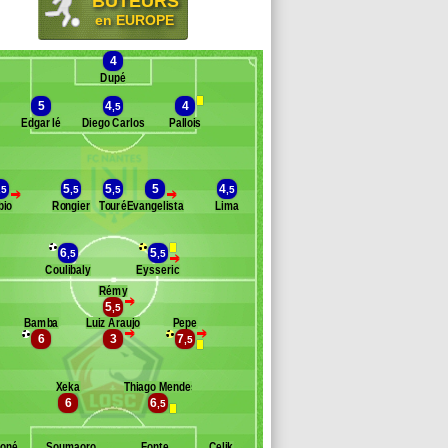
BUTEURS
en EUROPE
4
Dupé
5
4
4
,5
Edgar Ié
Diego Carlos
Pallois
Banc des remplaçants
Nantes
5
5
5
4
,5
,5
,5
,5
>
>
bio
Rongier
Touré
Evangelista
Lima
oschilia
wateng
imbombe
6
5
,5
,5
>
ance
Coulibaly
Eysseric
outoussamy
Rémy
>
aoré
5
,5
Banc des remplaçants
Lille
atarusanu
Bamba
Luiz Araujo
Pepe
>
>
6
3
7
afael Leão
,5
one
akubech
Xeka
Thiago Mendes
hiago Maia
6
6
,5
ed
oumaré
oné
Soumaoro
Fonte
Çelik