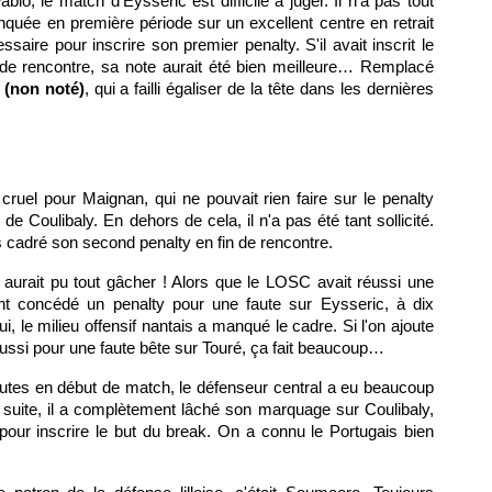
abio, le match d'Eysseric est difficile à juger. Il n'a pas tout
nquée en première période sur un excellent centre en retrait
saire pour inscrire son premier penalty. S'il avait inscrit le
 de rencontre, sa note aurait été bien meilleure… Remplacé
(non noté)
, qui a failli égaliser de la tête dans les dernières
ruel pour Maignan, qui ne pouvait rien faire sur le penalty
 de Coulibaly. En dehors de cela, il n'a pas été tant sollicité.
 cadré son second penalty en fin de rencontre.
lois aurait pu tout gâcher ! Alors que le LOSC avait réussi une
nt concédé un penalty pour une faute sur Eysseric, à dix
 le milieu offensif nantais a manqué le cadre. Si l'on ajoute
aussi pour une faute bête sur Touré, ça fait beaucoup…
utes en début de match, le défenseur central a eu beaucoup
 suite, il a complètement lâché son marquage sur Coulibaly,
e pour inscrire le but du break. On a connu le Portugais bien