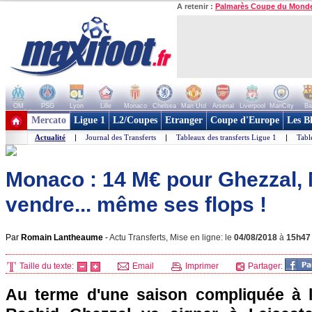
A retenir :
Palmarès Coupe du Mond
OM
PSG
Lyon
Lille
Monaco
Chelsea
Man Utd
Arsenal
Liverpool
ManCity
Ba
+ de clubs
Mercato
Ligue 1
L2/Coupes
Etranger
Coupe d'Europe
Les B
Actualité
|
Journal des Transferts
|
Tableaux des transferts Ligue 1
|
Tabl
Monaco : 14 M€ pour Ghezzal,
vendre... même ses flops !
Par
Romain Lantheaume
-
Actu Transferts, Mise en ligne: le
04/08/2018
à
15h47
Taille du texte:
Email
Imprimer
Partager:
Au terme d'une saison compliquée à l'