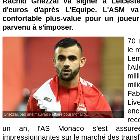
Rachid Ghezzal va signer à Leiceste
d'euros d'après L'Equipe. L'ASM v
confortable plus-value pour un joueur 
parvenu à s'imposer.
70 
le 
Le
l'A
mil
mi
Fa
Li
enc
Ghezzal, pas une mauvaise affaire pour Monaco...
rec
un an, l'AS Monaco s'est assurée
impressionnantes sur le marché des transf