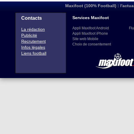
Maxifoot (100% Football) : l'actua
Services Maxifoot
Contacts
Appli Maxifoot Android
Flu
La rédaction
Appli Maxifoot iPhone
Publicité
Site web Mobile
Recrutement
Choix de consentement
Infos légales
Liens football