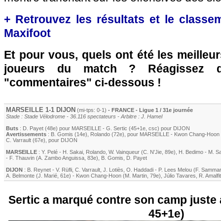
+ Retrouvez les résultats et le classe
Maxifoot
Et pour vous, quels ont été les meilleu
joueurs du match ? Réagissez 
"commentaires" ci-dessous !
MARSEILLE
1-1
DIJON
(mi-tps: 0-1)
- FRANCE - Ligue 1 / 31e journée
Stade : Stade Vélodrome - 36.116 spectateurs - Arbitre : J. Hamel
Buts
:
D. Payet
(48e) pour
MARSEILLE
-
G. Sertic
(45+1e, csc) pour
DIJON
Avertissements
:
B. Gomis
(14e)
,
Rolando
(72e)
, pour
MARSEILLE
-
Kwon Chang-Hoon
C. Varrault
(67e)
, pour
DIJON
MARSEILLE
:
Y. Pelé
-
H. Sakai
,
Rolando
,
W. Vainqueur
(
C. N'Jie
, 89e)
,
H. Bedimo
-
M. S
-
F. Thauvin
(
A. Zambo Anguissa
, 83e)
,
B. Gomis
,
D. Payet
DIJON
:
B. Reynet
-
V. Rüfli
,
C. Varrault
,
J. Lotiès
,
O. Haddadi
-
P. Lees Melou
(
F. Sammar
A. Belmonte
(
J. Marié
, 61e)
-
Kwon Chang-Hoon
(
M. Martin
, 79e)
,
Júlio Tavares
,
R. Amalfi
Sertic a marqué contre son camp juste a
45+1e)