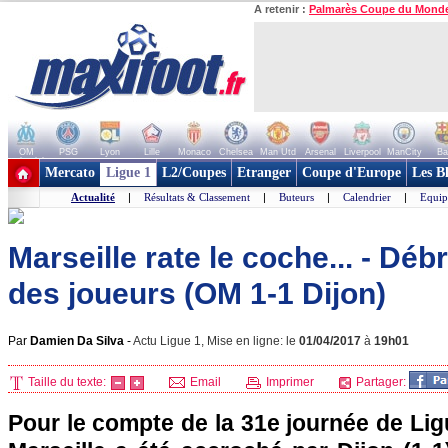
A retenir :
Palmarès Coupe du Mond
OM
PSG
Lyon
Lille
Monaco
Chelsea
Man Utd
Arsenal
Liverpool
ManCity
Ba
+ de clubs
Mercato
Ligue 1
L2/Coupes
Etranger
Coupe d'Europe
Les B
Actualité
|
Résultats & Classement
|
Buteurs
|
Calendrier
|
Equip
Marseille rate le coche... - Dé
des joueurs (OM 1-1 Dijon)
Par
Damien Da Silva
-
Actu Ligue 1, Mise en ligne: le
01/04/2017
à
19h01
Taille du texte:
Email
Imprimer
Partager:
Pour le compte de la 31e journée de Lig