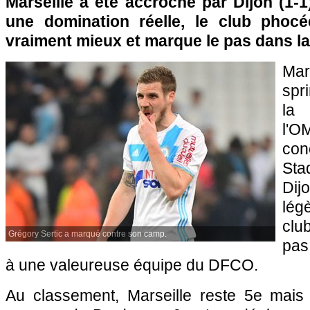
Marseille a été accroché par Dijon (1-
une domination réelle, le club phocé
vraiment mieux et marque le pas dans la
Mar
spr
la 
l'O
co
Sta
Dij
lég
clu
Grégory Sertic a marqué contre son camp.
pas
à une valeureuse équipe du DFCO.
Au classement, Marseille reste 5e mais