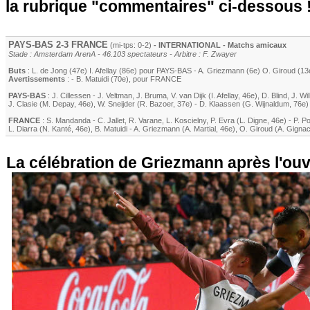
la rubrique "commentaires" ci-dessous 
PAYS-BAS 2-3 FRANCE
(mi-tps: 0-2)
- INTERNATIONAL - Matchs amicaux
Stade : Amsterdam ArenA - 46.103 spectateurs - Arbitre : F. Zwayer
Buts
:
L. de Jong
(47e)
I. Afellay
(86e) pour PAYS-BAS -
A. Griezmann
(6e)
O. Giroud
(13
Avertissements
: -
B. Matuidi
(70e)
, pour FRANCE
PAYS-BAS
:
J. Cillessen
-
J. Veltman
,
J. Bruma
,
V. van Dijk
(
I. Afellay
, 46e)
,
D. Blind
,
J. Wi
J. Clasie
(
M. Depay
, 46e)
,
W. Sneijder
(
R. Bazoer
, 37e)
-
D. Klaassen
(
G. Wijnaldum
, 76e)
FRANCE
:
S. Mandanda
-
C. Jallet
,
R. Varane
,
L. Koscielny
,
P. Evra
(
L. Digne
, 46e)
-
P. P
L. Diarra
(
N. Kanté
, 46e)
,
B. Matuidi
-
A. Griezmann
(
A. Martial
, 46e)
,
O. Giroud
(A. Gignac
La célébration de Griezmann après l'ouv