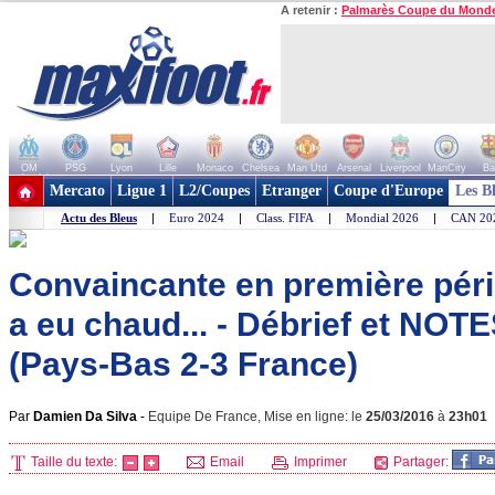
A retenir :
Palmarès Coupe du Mond
OM
PSG
Lyon
Lille
Monaco
Chelsea
Man Utd
Arsenal
Liverpool
ManCity
Ba
+ de clubs
Mercato
Ligue 1
L2/Coupes
Etranger
Coupe d'Europe
Les B
Actu des Bleus
|
Euro 2024
|
Class. FIFA
|
Mondial 2026
|
CAN 20
Convaincante en première péri
a eu chaud... - Débrief et NOT
(Pays-Bas 2-3 France)
Par
Damien Da Silva
-
Equipe De France, Mise en ligne: le
25/03/2016
à
23h01
Taille du texte:
Email
Imprimer
Partager: