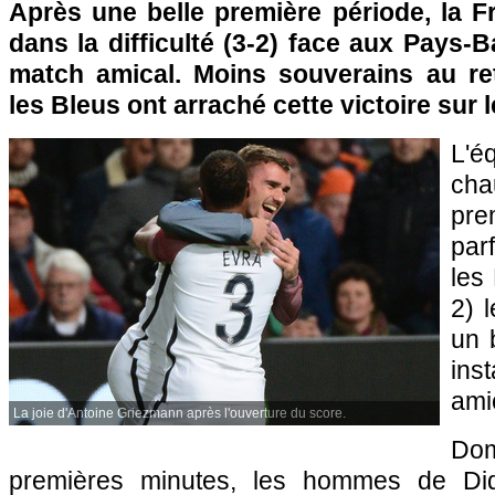
Après une belle première période, la F
dans la difficulté (3-2) face aux Pays-B
match amical. Moins souverains au ret
les Bleus ont arraché cette victoire sur le 
L'é
ch
pr
par
les
2) 
un 
ins
ami
La joie d'Antoine Griezmann après l'ouverture du score.
Dom
premières minutes, les hommes de Di