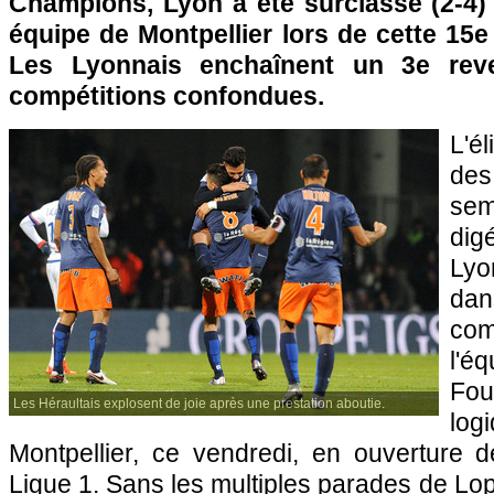
Champions, Lyon a été surclassé (2-4)
équipe de Montpellier lors de cette 15e
Les Lyonnais enchaînent un 3e rever
compétitions confondues.
L'é
de
se
di
Lyo
da
com
l'
Fou
Les Héraultais explosent de joie après une prestation aboutie.
log
Montpellier, ce vendredi, en ouverture 
Ligue 1. Sans les multiples parades de Lop