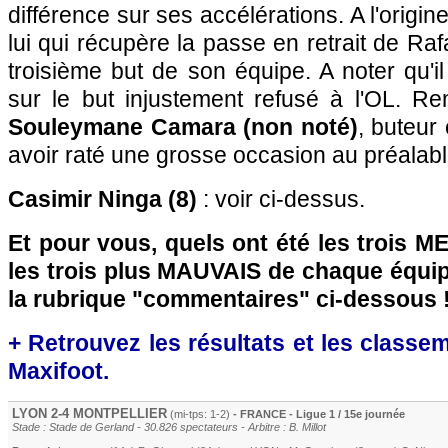
différence sur ses accélérations. A l'origin
lui qui récupère la passe en retrait de Raf
troisième but de son équipe. A noter qu'i
sur le but injustement refusé à l'OL. R
Souleymane Camara (non noté)
, buteur
avoir raté une grosse occasion au préalab
Casimir Ninga (8)
: voir ci-dessus.
Et pour vous, quels ont été les trois 
les trois plus MAUVAIS de chaque équi
la rubrique "commentaires" ci-dessous 
+ Retrouvez les résultats et les classe
Maxifoot.
LYON
2-4
MONTPELLIER
(mi-tps: 1-2)
- FRANCE - Ligue 1 / 15e journée
Stade : Stade de Gerland - 30.826 spectateurs - Arbitre : B. Millot