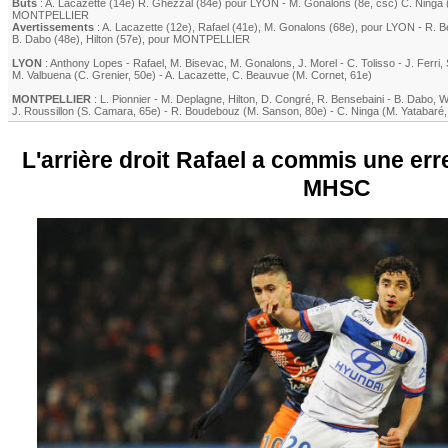
Buts
:
A. Lacazette
(14e)
R. Ghezzal
(84e) pour
LYON
-
M. Gonalons
(8e, csc)
C. Ninga
MONTPELLIER
Avertissements
:
A. Lacazette
(12e)
,
Rafael
(41e)
,
M. Gonalons
(68e)
, pour
LYON
-
R. B
B. Dabo
(48e)
,
Hilton
(57e)
, pour
MONTPELLIER
LYON
:
Anthony Lopes
-
Rafael
,
M. Bisevac
,
M. Gonalons
,
J. Morel
-
C. Tolisso
-
J. Ferri
,
M. Valbuena
(
C. Grenier
, 50e)
-
A. Lacazette
,
C. Beauvue
(
M. Cornet
, 61e)
MONTPELLIER
:
L. Pionnier
-
M. Deplagne
,
Hilton
,
D. Congré
,
R. Bensebaini
-
B. Dabo
,
W
J. Roussillon
(
S. Camara
, 65e)
-
R. Boudebouz
(
M. Sanson
, 80e)
-
C. Ninga
(
M. Yatabaré
L'arrière droit Rafael a commis une err
MHSC