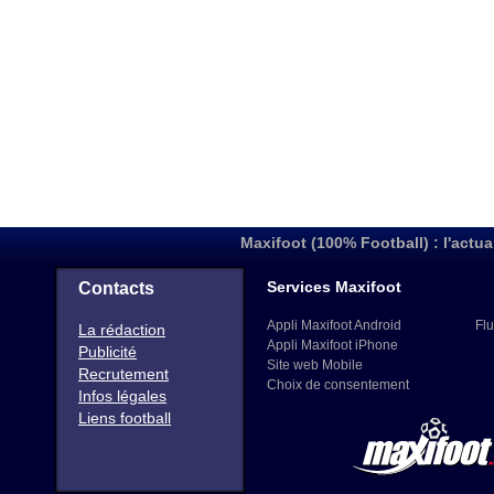
Maxifoot (100% Football) : l'actua
Services Maxifoot
Contacts
Appli Maxifoot Android
Flu
La rédaction
Appli Maxifoot iPhone
Publicité
Site web Mobile
Recrutement
Choix de consentement
Infos légales
Liens football