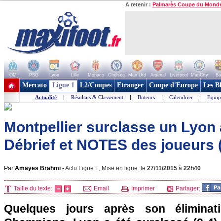
A retenir :
Palmarès Coupe du Mond
OM
PSG
Lyon
Lille
Monaco
Chelsea
Man Utd
Arsenal
Liverpool
ManCity
Ba
+ de clubs
Mercato
Ligue 1
L2/Coupes
Etranger
Coupe d'Europe
Les B
Actualité
|
Résultats & Classement
|
Buteurs
|
Calendrier
|
Equip
Montpellier surclasse un Lyon 
Débrief et NOTES des joueurs
Par
Amayes Brahmi
-
Actu Ligue 1, Mise en ligne: le
27/11/2015
à
22h40
Taille du texte:
Email
Imprimer
Partager:
Quelques jours après son élimina