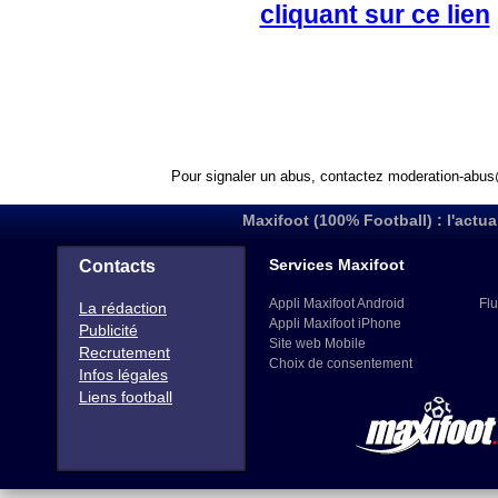
cliquant sur ce lien
Pour signaler un abus, contactez
moderation-abus
Maxifoot (100% Football) : l'actua
Services Maxifoot
Contacts
Appli Maxifoot Android
Flu
La rédaction
Appli Maxifoot iPhone
Publicité
Site web Mobile
Recrutement
Choix de consentement
Infos légales
Liens football