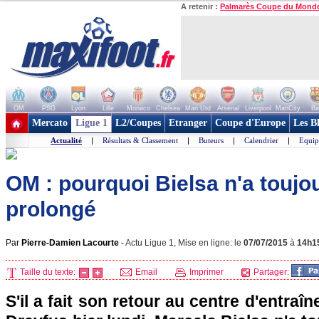
A retenir :
Palmarès Coupe du Mond
OM
PSG
Lyon
Lille
Monaco
Chelsea
Man Utd
Arsenal
Liverpool
ManCity
Ba
+ de clubs
Mercato
Ligue 1
L2/Coupes
Etranger
Coupe d'Europe
Les B
Actualité
|
Résultats & Classement
|
Buteurs
|
Calendrier
|
Equip
OM : pourquoi Bielsa n'a toujo
prolongé
Par
Pierre-Damien Lacourte
-
Actu Ligue 1, Mise en ligne: le
07/07/2015
à
14h1
Taille du texte:
Email
Imprimer
Partager:
S'il a fait son retour au centre d'entra