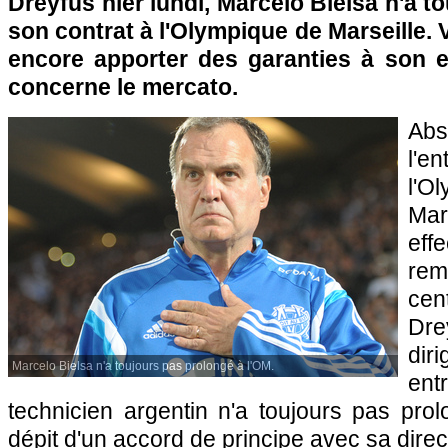
Dreyfus hier lundi, Marcelo Bielsa n'a t
son contrat à l'Olympique de Marseille. 
encore apporter des garanties à son e
concerne le mercato.
Abs
l'
l'O
Ma
ef
rem
cen
Dre
di
Marcelo Bielsa n'a toujours pas prolongé à l'OM.
en
technicien argentin n'a toujours pas pro
dépit d'un accord de principe avec sa dire