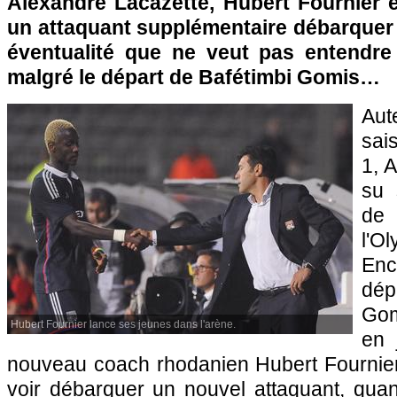
Alexandre Lacazette, Hubert Fournier e
un attaquant supplémentaire débarquer
éventualité que ne veut pas entendre
malgré le départ de Bafétimbi Gomis…
Aut
sai
1, 
su 
de
l'O
En
dé
Gom
Hubert Fournier lance ses jeunes dans l'arène.
en 
nouveau coach rhodanien Hubert Fournie
voir débarquer un nouvel attaquant, qua