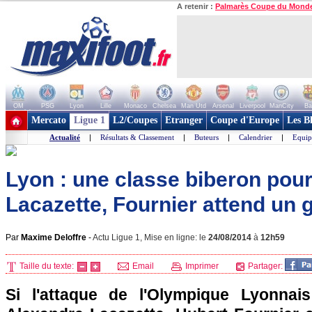
A retenir :
Palmarès Coupe du Mond
OM
PSG
Lyon
Lille
Monaco
Chelsea
Man Utd
Arsenal
Liverpool
ManCity
Ba
+ de clubs
Mercato
Ligue 1
L2/Coupes
Etranger
Coupe d'Europe
Les B
Actualité
|
Résultats & Classement
|
Buteurs
|
Calendrier
|
Equip
Lyon : une classe biberon pour
Lacazette, Fournier attend un g
Par
Maxime Deloffre
-
Actu Ligue 1, Mise en ligne: le
24/08/2014
à
12h59
Taille du texte:
Email
Imprimer
Partager:
Si l'attaque de l'Olympique Lyonnai