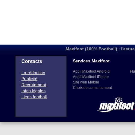
Maxifoot (100% Football) : l'actua
Services Maxifoot
Contacts
Appli Maxifoot Android
Flu
La rédaction
Appli Maxifoot iPhone
Publicité
Site web Mobile
Recrutement
Choix de consentement
Infos légales
Liens football