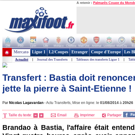
A retenir :
Palmarès Coupe du Mond
OM
PSG
Lyon
Lille
Monaco
Chelsea
Man Utd
Arsenal
Liverpool
ManCity
Ba
+ de clubs
Mercato
Ligue 1
L2/Coupes
Etranger
Coupe d'Europe
Les B
Actualité
|
Journal des Transferts
|
Tableaux des transferts Ligue 1
|
Tabl
Transfert : Bastia doit renonce
jette la pierre à Saint-Etienne !
Par
Nicolas Lagavardan
-
Actu Transferts, Mise en ligne: le
01/08/2014
à
20h26
Taille du texte:
Email
Imprimer
Partager:
Brandao à Bastia, l'affaire était entend