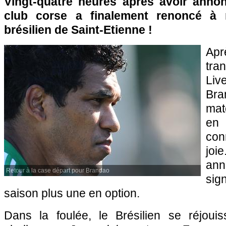
Vingt-quatre heures après avoir annon
club corse a finalement renoncé à re
brésilien de Saint-Etienne !
Ap
tra
Liv
Br
mat
en
con
jo
ann
Retour à la case départ pour Brandao
si
saison plus une en option.
Dans la foulée, le Brésilien se réjoui