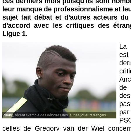
ces derniers mois puisqu'ils sont nombr
leur manque de professionnalisme et le
sujet fait débat et d'autres acteurs du 
d'accord avec les critiques des étra
Ligue 1.
La 
est
der
cr
Anc
de 
des
pas
par
Niang, récent exemple des déboires des jeunes joueurs français
PS
celles de Gregory van der Wiel concerna