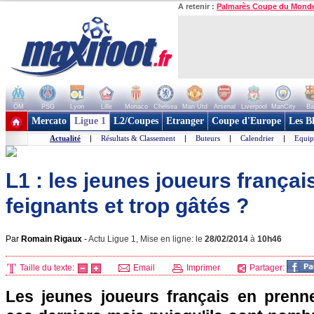
A retenir :
Palmarès Coupe du Mond
OM
PSG
Lyon
Lille
Monaco
Chelsea
Man Utd
Arsenal
Liverpool
ManCity
Ba
+ de clubs
Mercato
Ligue 1
L2/Coupes
Etranger
Coupe d'Europe
Les B
Actualité
|
Résultats & Classement
|
Buteurs
|
Calendrier
|
Equip
L1 : les jeunes joueurs français
feignants et trop gâtés ?
Par
Romain Rigaux
-
Actu Ligue 1, Mise en ligne: le
28/02/2014
à
10h46
Taille du texte:
Email
Imprimer
Partager:
Les jeunes joueurs français en prenn