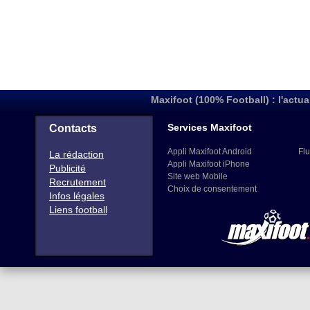
Maxifoot (100% Football) : l'actua
Services Maxifoot
Contacts
Appli Maxifoot Android
Flu
La rédaction
Appli Maxifoot iPhone
Publicité
Site web Mobile
Recrutement
Choix de consentement
Infos légales
Liens football