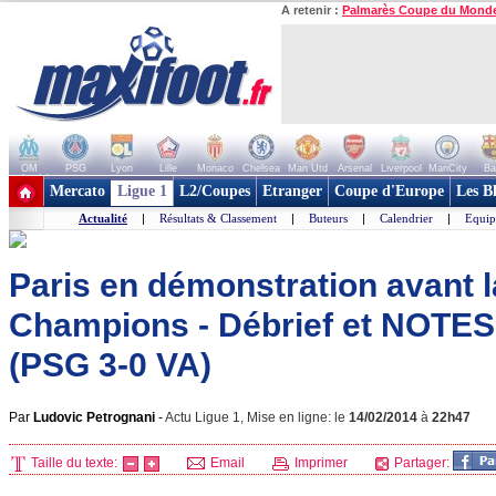
A retenir :
Palmarès Coupe du Mond
OM
PSG
Lyon
Lille
Monaco
Chelsea
Man Utd
Arsenal
Liverpool
ManCity
Ba
+ de clubs
Mercato
Ligue 1
L2/Coupes
Etranger
Coupe d'Europe
Les B
Actualité
|
Résultats & Classement
|
Buteurs
|
Calendrier
|
Equip
Paris en démonstration avant l
Champions - Débrief et NOTES
(PSG 3-0 VA)
Par
Ludovic Petrognani
-
Actu Ligue 1, Mise en ligne: le
14/02/2014
à
22h47
Taille du texte:
Email
Imprimer
Partager: