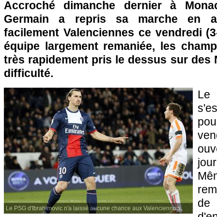
Accroché dimanche dernier à
Mona
Germain a repris sa marche en a
facilement Valenciennes ce vendredi (
équipe largement remaniée, les champ
très rapidement pris le dessus sur des
difficulté.
L
s'e
pou
ve
ou
jo
Mêm
rem
de 
Le PSG d'Ibrahimovic n'a laissé aucune chance aux Valenciennois.
d'e