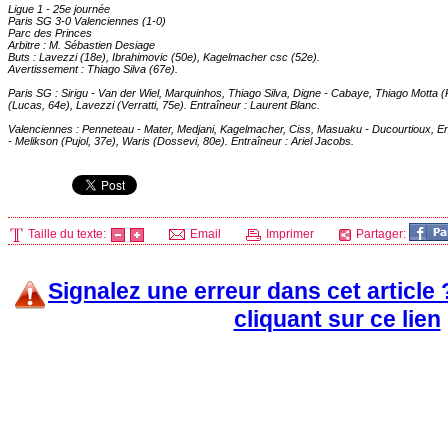
Ligue 1 - 25e journée
Paris SG
3-0 Valenciennes (1-0)
Parc des Princes
Arbitre : M. Sébastien Desiage
Buts : Lavezzi (18e), Ibrahimovic (50e), Kagelmacher csc (52e).
Avertissement : Thiago Silva (67e).
Paris SG
: Sirigu - Van der Wiel, Marquinhos, Thiago Silva, Digne - Cabaye, Thiago Motta (
(Lucas, 64e), Lavezzi (Verratti, 75e). Entraîneur : Laurent Blanc.
Valenciennes : Penneteau - Mater, Medjani, Kagelmacher, Ciss, Masuaku - Ducourtioux, E
- Melikson (Pujol, 37e), Waris (Dossevi, 80e). Entraîneur : Ariel Jacobs.
Taille du texte:
Email
Imprimer
Partager:
Signalez une erreur dans cet article
cliquant sur ce lien