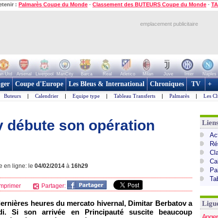
etenir :
Palmarès Coupe du Monde
-
Classement des BUTEURS Coupe du Monde
-
TA
emplacement publicitaire
n Utd
Arsenal
Liverpool
ManCity
Barca
Real
Atletico
Milan
Juve
Inter
Naples
ger
Coupe d'Europe
Les Bleus & International
Chroniques
TV
+
Buteurs
|
Calendrier
|
Equipe type
|
Tableau Transferts
|
Palmarès
|
Les Cl
 débute son opération
Lien
Act
Ré
Cl
Ca
e en ligne: le
04/02/2014
à
16h29
Pa
Ta
mprimer
Partager:
ernières heures du mercato hivernal, Dimitar Berbatov a
Ligu
i. Si son arrivée en Principauté suscite beaucoup
Anger