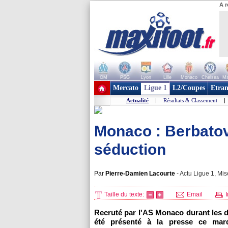
A r
OM
PSG
Lyon
Lille
Monaco
Chelsea
Ma
+ de clubs
Mercato
Ligue 1
L2/Coupes
Etran
Actualité
|
Résultats & Classement
|
Monaco : Berbatov
séduction
Par
Pierre-Damien Lacourte
-
Actu Ligue 1, Mis
Taille du texte:
Email
I
Recruté par
l'AS Monaco
durant les d
été présenté à la presse ce mard