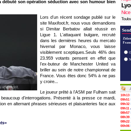
e a débuté son opération séduction avec son humour bien
Lyo
Nice
Lors d'un récent sondage publié sur le
Toulo
site Maxifoot.fr, nous vous demandions
si Dimitar Berbatov allait réussir en
Sond
Ligue 1. L'attaquant bulgare, recruté
Zidan
dans les dernières heures du mercato
Franc
hivernal par
Monaco
, vous laisse
visiblement sceptiques.Seuls 46% des
O
23.959 votants pensent en effet que
l'ex-buteur de Manchester United va
briller au sein de notre championnat de
France. Vous êtes donc 54% à ne pas
y croire...
vif d'esprit.
Le joueur prêté à
l'ASM
par Fulham sait
10h13
 beaucoup d'interrogations. Présenté à la presse ce mardi,
09h51
on en alternant phrases sérieuses et plaisanteries face aux
09h32
09h11
08h57
08h39
08h22
nts
»
00h06
05/08