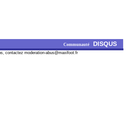
DISQUS
Communauté
us, contactez
moderation-abus@maxifoot.fr