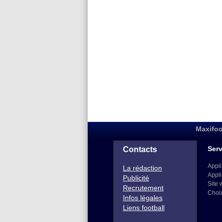
Maxifoo
Serv
Contacts
Appli
La rédaction
Appli
Publicité
Site 
Recrutement
Choi
Infos légales
Liens football