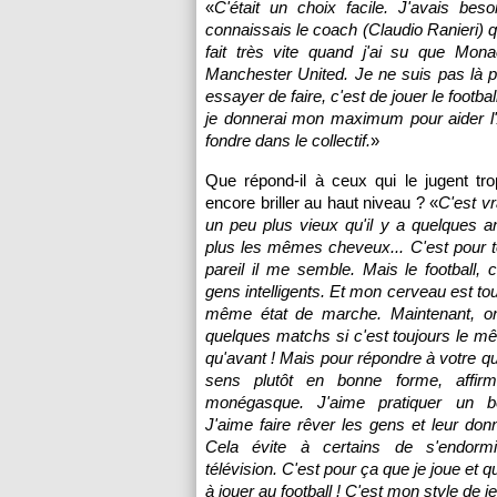
«
C'était un choix facile. J'avais bes
connaissais le coach (Claudio Ranieri) q
fait très vite quand j'ai su que
Mona
Manchester United. Je ne suis pas là po
essayer de faire, c'est de jouer le footb
je donnerai mon maximum pour aider
fondre dans le collectif.
»
Que répond-il à ceux qui le jugent tr
encore briller au haut niveau ? «
C'est vr
un peu plus vieux qu'il y a quelques an
plus les mêmes cheveux... C'est pour 
pareil il me semble. Mais le football, c
gens intelligents. Et mon cerveau est to
même état de marche. Maintenant, o
quelques matchs si c'est toujours le 
qu'avant ! Mais pour répondre à votre qu
sens plutôt en bonne forme, affirm
monégasque. J'aime pratiquer un be
J'aime faire rêver les gens et leur donn
Cela évite à certains de s'endormi
télévision. C'est pour ça que je joue et q
à jouer au football ! C'est mon style de j