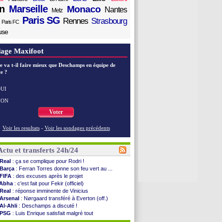
n
Marseille
Monaco
Nantes
Metz
Paris SG
Rennes
Strasbourg
Paris FC
use
age Maxifoot
e va t-il faire mieux que Deschamps en équipe de
e ?
UI
NON
Voter
Voir les resultats
-
Voir les sondages précédents
Actu et transferts 24h/24
Real
: ça se complique pour Rodri !
Barça
: Ferran Torres donne son feu vert au ...
FIFA
: des excuses après le projet
Abha
: c'est fait pour Fekir (officiel)
Real
: réponse imminente de Vinicius
Arsenal
: Nørgaard transféré à Everton (off.)
Al-Ahli
: Deschamps a discuté !
PSG
: Luis Enrique satisfait malgré tout
Monaco
: Pogba pointé du doigt