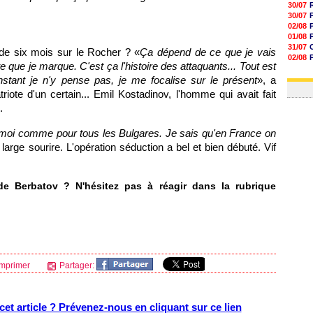
30/07
30/07
02/08
01/08
31/07
s de six mois sur le Rocher ? «
Ça dépend de ce que je vais
02/08
te que je marque. C'est ça l'histoire des attaquants... Tout est
01/08
instant je n'y pense pas, je me focalise sur le présent
», a
03/08
ote d'un certain... Emil Kostadinov, l'homme qui avait fait
.
r moi comme pour tous les Bulgares. Je sais qu'en France on
large sourire. L'opération séduction a bel et bien débuté. Vif
e Berbatov ? N'hésitez pas à réagir dans la rubrique
mprimer
Partager:
et article ? Prévenez-nous en cliquant sur ce lien