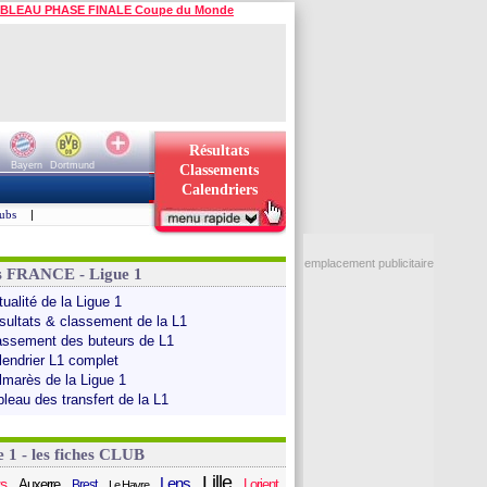
BLEAU PHASE FINALE Coupe du Monde
Résultats
Bayern
Dortmund
Classements
Calendriers
ubs
|
emplacement publicitaire
s FRANCE - Ligue 1
ualité de la Ligue 1
sultats & classement de la L1
assement des buteurs de L1
lendrier L1 complet
lmarès de la Ligue 1
bleau des transfert de la L1
e 1 - les fiches CLUB
Lille
Lens
s
Auxerre
Lorient
Brest
Le Havre