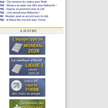
Real
: City annonce la couleur pour Rodri
PSG
: Monaco accepte une offre pour Akliouche !
PSG
: Dupraz se prononce pour la LdC
PSG
: c'est bouclé pour Akliouche !
OM
: Meunier avait un accord avec le club
PSG
: le Barça fixe son prix pour Torres
Barça
: Torres souhaite rejoindre le PSG !
FIFA
: Infantino sollicite Trump
A SUIVRE
L'equipe type de
MONDIAL
2026
Le meilleur effectif
LIGUE 1
saison
2025-26
Indice MF :
l'état de
FORME
des clubs en europe
Classements des