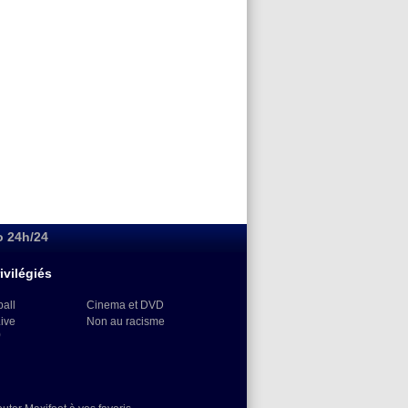
o 24h/24
ivilégiés
ball
Cinema et DVD
Live
Non au racisme
)