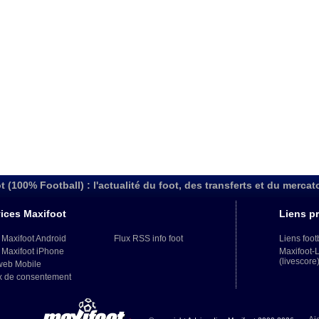
t (100% Football) : l'actualité du foot, des transferts et du mercat
ices Maxifoot
Liens pr
 Maxifoot Android
Flux RSS info foot
Liens foot
 Maxifoot iPhone
Maxifoot-
(livescore
web Mobile
x de consentement