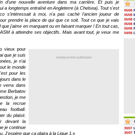
oin d'une nouvelle aventure dans ma carrière. Et puis je
05/08
ui a longtemps entraîné en Angleterre (à Chelsea). Tout s'est
05/08
05/08
05/08
co
s'intéressait à moi, n'a pas caché l'ancien joueur de
05/08
05/08
ur prendre la place de qui que ce soit. Tout ce que je vais
05/08
05/08
05/08
all que j'aime en marquant ou en faisant marquer ! En tout cas,
05/08
05/08
05/08
l'ASM
à atteindre ses objectifs. Mais avant tout, je veux me
04/08
05/08
04/08
05/08
04/08
05/08
op vieux pour
05/08
05/08
ai que je suis
emplacement publicitaire
05/08
nées, je n'ai
05/08
tout le monde
05/08
'est pour les
ujours dans le
n verra dans
même Berbatov
estion, je me
e la recrue
au football.
er du plaisir.
r devant la
ue je continue
30/07
eu. J'espère que ça plaira à la Ligue 1.
»
30/07