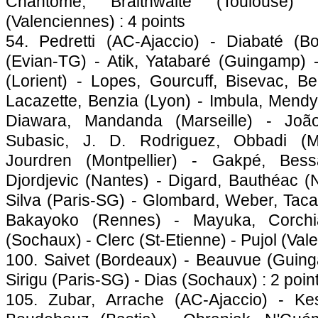
Chantôme, Braithwaite (
Toulouse
) 
(Valenciennes) : 4 points
54. Pedretti (AC-
Ajaccio
) - Diabaté (
Bo
(Evian-TG) - Atik, Yatabaré (
Guingamp
) 
(Lorient) - Lopes, Gourcuff, Bisevac, B
Lacazette, Benzia (
Lyon
) - Imbula, Mendy
Diawara, Mandanda (
Marseille
) - João
Subasic, J. D. Rodriguez, Obbadi (
M
Jourdren (
Montpellier
) - Gakpé, Bessa
Djordjevic (
Nantes
) - Digard, Bauthéac (
Silva (
Paris
-SG) - Glombard, Weber, Tacal
Bakayoko (
Rennes
) - Mayuka, Corchi
(
Sochaux
) - Clerc (St-Etienne) - Pujol (Val
100. Saivet (
Bordeaux
) - Beauvue (
Guin
Sirigu (
Paris
-SG) - Dias (
Sochaux
) : 2 poin
105. Zubar, Arrache (AC-
Ajaccio
) - Ke