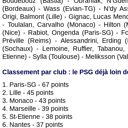
Boudebouz (
Bastia
) - Obraniak, N'Guém
(
Bordeaux
) - Wass (Evian-TG) - N'dy A
Origi, Balmont (
Lille
) - Gignac, Lucas Mend
- Toulalan, Carvalho (
Monaco
) - Hilton (
(
Nice
) - Rabiot, Ongenda (
Paris
-SG) - F
Préville (Reims) - Alessandrini, Erding (
(
Sochaux
) - Lemoine, Ruffier, Tabanou, 
Etienne) - Sylla (
Toulouse
) - Meliksson (Va
Classement par club : le
PSG
déjà loin 
1.
Paris
-SG - 67 points
2.
Lille
- 45 points
3.
Monaco
- 43 points
4.
Marseille
- 39 points
5. St-Etienne - 38 points
6.
Nantes
- 37 points