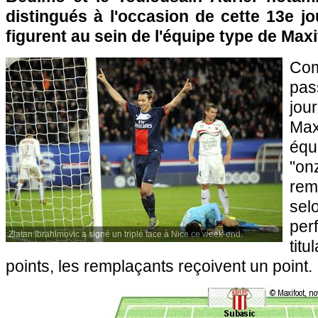
distingués à l'occasion de cette 13e j
figurent au sein de l'équipe type de Maxi
Com
pas
jou
Max
équ
"o
rem
s
pe
Zlatan Ibrahimovic a signé un triplé face à Nice ce week-end.
titu
points, les remplaçants reçoivent un point.