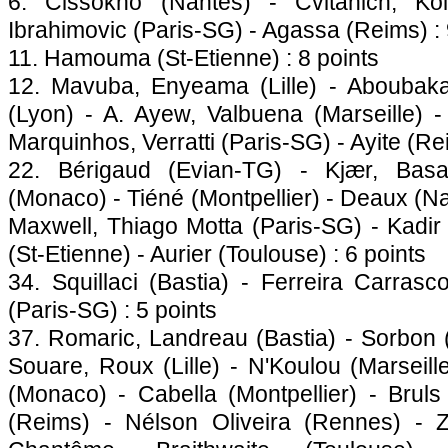
6. Cissokho (
Nantes
) - Cvitanich, Kol
Ibrahimovic (
Paris
-SG) - Agassa (Reims) : 
11. Hamouma (St-Etienne) : 8 points
12. Mavuba, Enyeama (
Lille
) - Aboubaka
(
Lyon
) - A. Ayew, Valbuena (
Marseille
) -
Marquinhos, Verratti (
Paris
-SG) - Ayite (Re
22. Bérigaud (Evian-TG) - Kjær, Bas
(
Monaco
) - Tiéné (
Montpellier
) - Deaux (
Na
Maxwell, Thiago Motta (
Paris
-SG) - Kadir 
(St-Etienne) - Aurier (
Toulouse
) : 6 points
34. Squillaci (
Bastia
) - Ferreira Carrasc
(
Paris
-SG) : 5 points
37. Romaric, Landreau (
Bastia
) - Sorbon 
Souare, Roux (
Lille
) - N'Koulou (
Marseill
(
Monaco
) - Cabella (
Montpellier
) - Bruls
(Reims) - Nélson Oliveira (
Rennes
) - 