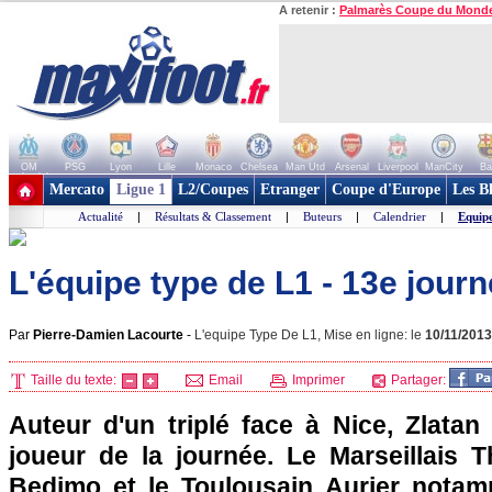
A retenir :
Palmarès Coupe du Mond
OM
PSG
Lyon
Lille
Monaco
Chelsea
Man Utd
Arsenal
Liverpool
ManCity
Ba
+ de clubs
Mercato
Ligue 1
L2/Coupes
Etranger
Coupe d'Europe
Les B
Actualité
|
Résultats & Classement
|
Buteurs
|
Calendrier
|
Equip
L'équipe type de L1 - 13e jour
Par
Pierre-Damien Lacourte
-
L'equipe Type De L1, Mise en ligne: le
10/11/2013
Taille du texte:
Email
Imprimer
Partager:
Auteur d'un triplé face à
Nice
, Zlatan
joueur de la journée. Le Marseillais T
Bedimo et le Toulousain Aurier notam