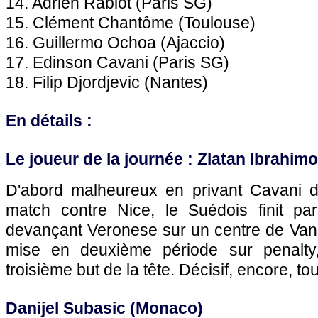
14. Adrien Rabiot (
Paris SG
)
15. Clément Chantôme (
Toulouse
)
16. Guillermo Ochoa (
Ajaccio
)
17. Edinson Cavani (
Paris SG
)
18. Filip Djordjevic (
Nantes
)
En détails :
Le joueur de la journée : Zlatan Ibrahimo
D'abord malheureux en privant Cavani d
match contre
Nice
, le Suédois finit pa
devançant Veronese sur un centre de Van d
mise en deuxième période sur penalty,
troisième but de la tête. Décisif, encore, to
Danijel Subasic (
Monaco
)