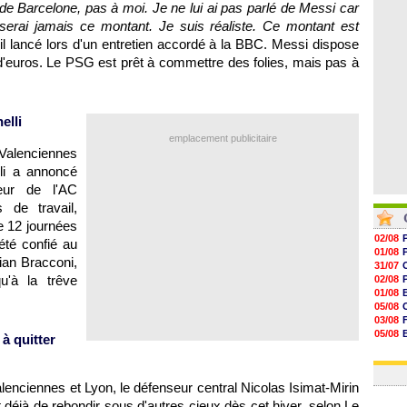
de Barcelone, pas à moi. Je ne lui ai pas parlé de Messi car
07/08
07/08
serai jamais ce montant. Je suis réaliste. Ce montant est
07/08
t-il lancé lors d'un entretien accordé à la BBC. Messi dispose
07/08
 d'euros. Le
PSG
est prêt à commettre des folies, mais pas à
elli
emplacement publicitaire
e Valenciennes
lli a annoncé
neur de l'
AC
 de travail,
e 12 journées
02/08
été confié au
01/08
ian Bracconi,
31/07
u'à la trêve
02/08
01/08
05/08
03/08
05/08
 à quitter
03/08
03/08
alenciennes et
Lyon
, le défenseur central Nicolas Isimat-Mirin
t déjà de rebondir sous d'autres cieux dès cet hiver, selon Le