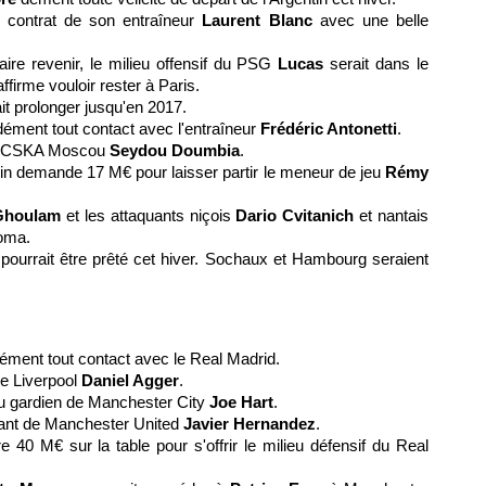
e contrat de son entraîneur
Laurent Blanc
avec une belle
ire revenir, le milieu offensif du
PSG
Lucas
serait dans le
ffirme vouloir rester à
Paris
.
it prolonger jusqu'en 2017.
ément tout contact avec l'entraîneur
Frédéric Antonetti
.
 du CSKA Moscou
Seydou Doumbia
.
llin demande 17 M€ pour laisser partir le meneur de jeu
Rémy
Ghoulam
et les attaquants niçois
Dario Cvitanich
et nantais
Roma.
pourrait être prêté cet hiver.
Sochaux
et Hambourg seraient
ément tout contact avec le Real Madrid.
de Liverpool
Daniel Agger
.
du gardien de Manchester City
Joe Hart
.
quant de Manchester United
Javier Hernandez
.
e 40 M€ sur la table pour s'offrir le milieu défensif du Real