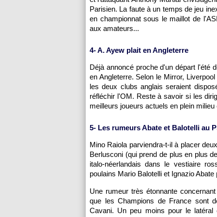
Parisien. La faute à un temps de jeu ine
en championnat sous le maillot de
l'A
aux amateurs...
4- A. Ayew plait en Angleterre
Déjà annoncé proche d'un départ l'été de
en Angleterre. Selon le Mirror, Liverpool
les deux clubs anglais seraient dispos
réfléchir
l'OM
. Reste à savoir si les dir
meilleurs joueurs actuels en plein milieu 
5- Les rumeurs Abate et Balotelli au
P
Mino Raiola parviendra-t-il à placer de
Berlusconi (qui prend de plus en plus de 
italo-néerlandais dans le vestiaire ro
poulains Mario Balotelli et Ignazio Abate
Une rumeur très étonnante concernant 
que les Champions de France sont dé
Cavani. Un peu moins pour le latéra