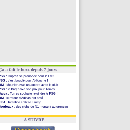
PSG
: une 2e offre en préparation pour Godts
Francfort
: Dina Ebimbe signe à Schalke (off.)
Strasbourg
: Saïdou Sow prêté à Nantes (off.)
Dortmund
: Newcastle est prévenu pour Nmecha
Voir toutes les brèves
Ça a fait le buzz depuis 7 jours
PSG
: Dupraz se prononce pour la LdC
PSG
: c'est bouclé pour Akliouche !
OM
: Meunier avait un accord avec le club
PSG
: le Barça fixe son prix pour Torres
Barça
: Torres souhaite rejoindre le PSG !
OM
: le retour d'Adidas est acté
FIFA
: Infantino sollicite Trump
Bordeaux
: des clubs de N1 montent au créneau
Argentine
: quand Medina recadre... sa mère
Real
: le démenti de Leipzig pour Diomandé
A SUIVRE
L'equipe type de