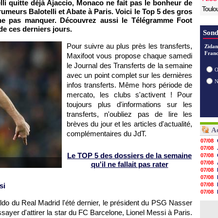
lli quitte déjà
Ajaccio
,
Monaco
ne fait pas le bonheur de
Toulo
 rumeurs Balotelli et Abate à
Paris
. Voici le Top 5 des gros
ne pas manquer. Découvrez aussi le Télégramme Foot
 de ces derniers jours.
Sond
Pour suivre au plus près les transferts,
Zidan
Franc
Maxifoot vous propose chaque samedi
le Journal des Transferts de la semaine
O
avec un point complet sur les dernières
infos transferts. Même hors période de
mercato, les clubs s'activent ! Pour
toujours plus d'informations sur les
transferts, n'oubliez pas de lire les
brèves du jour et les articles d'actualité,
Ac
complémentaires du JdT.
07/08
07/08
Le TOP 5 des dossiers de la semaine
07/08
07/08
qu'il ne fallait pas rater
07/08
07/08
si
07/08
07/08
07/08
ldo du Real Madrid l'été dernier, le président du
PSG
Nasser
07/08
ssayer d'attirer la star du FC Barcelone, Lionel Messi à
Paris
.
07/08