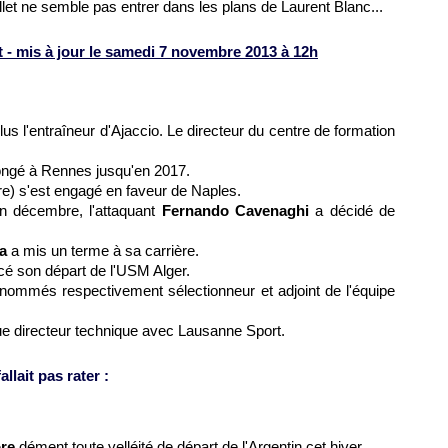
llet ne semble pas entrer dans les plans de Laurent Blanc...
 - mis à jour le samedi 7 novembre 2013 à 12h
lus l'entraîneur d'
Ajaccio
. Le directeur du centre de formation
ongé à
Rennes
jusqu'en 2017.
bre) s'est engagé en faveur de Naples.
n décembre, l'attaquant
Fernando Cavenaghi
a décidé de
a
a mis un terme à sa carrière.
é son départ de l'USM Alger.
nommés respectivement sélectionneur et adjoint de l'équipe
ue directeur technique avec Lausanne Sport.
llait pas rater :
ore
dément toute velléité de départ de l'Argentin cet hiver.