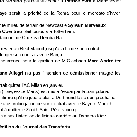
to Moreno
pourrait succéder à
Patrice Evra
à Manchester
aye
serait la priorité de la Roma pour le mercato d'hiver.
 le milieu de terrain de Newcastle
Sylvain Marveaux
.
o Coentrao
plait toujours à Tottenham.
attaquant de Chelsea
Demba Ba
.
 rester au Real Madrid jusqu'à la fin de son contrat.
longer son contrat ave le Barça.
oncurrence pour le gardien de M'Gladbach
Marc-André ter
ano Allegri
n'a pas l'intention de démissionner malgré les
rait quitter l'AC Milan en janvier.
u
(libre, ex-
Le Mans
) est mis à l'essai par la Sampdoria.
nfirmé qu'il ne jouera plus à Dortmund la saison prochaine.
 une prolongation de son contrat avec le Bayern Munich.
 à quitter le Zénith Saint-Pétersbourg.
n'a pas l'intention de finir sa carrière au Dynamo Kiev.
dition du Journal des Transferts !