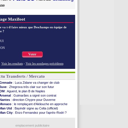
use
age Maxifoot
e va t-il faire mieux que Deschamps en équipe de
e ?
UI
NON
Voter
Voir les resultats
-
Voir les sondages précédents
tu Transferts / Mercato
Grenade
: Luca Zidane va changer de club
Juve
: Zhegrova très clair sur son futur
OM
: Aguerd, le plan B de Naples
Arsenal
: Guimarães a signé son contrat
Nantes
: direction Chypre pour Duverne
Monaco
: le remplaçant d'Akliouche en approche
Man Utd
: Bayindir signe au Celta (officiel)
Man City
: Enzo Fernandez pour l'après-Rodri ?
Naples
: l'option Monaco pour Lukaku !
OM
: Lucas Perri a été approché
PSG
: le coach de l'Ajax insiste pour Godts
emplacement publicitaire