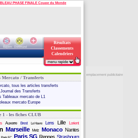
BLEAU PHASE FINALE Coupe du Monde
Résultats
Bayern
Dortmund
Classements
Calendriers
emplacement publicitaire
s Mercato / Transferts
cato, tous les articles transferts
 Journal des Transferts
s Tableaux mercato de L1
bleaux mercato Europe
e 1 - les fiches CLUB
Lille
Lens
s
Auxerre
Lorient
Brest
Le Havre
n
Marseille
Monaco
Nantes
Metz
Paris SG
Rennes
Strasbourg
Paris FC