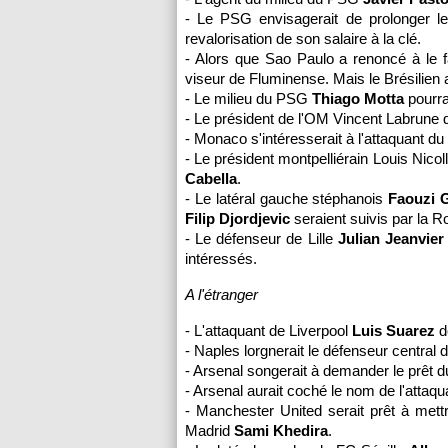
- Le
PSG
envisagerait de prolonger l
revalorisation de son salaire à la clé.
- Alors que Sao Paulo a renoncé à le fa
viseur de Fluminense. Mais le Brésilien a
- Le milieu du
PSG
Thiago Motta
pourra
- Le président de
l'OM
Vincent Labrune d
-
Monaco
s'intéresserait à l'attaquant
- Le président montpelliérain Louis Nico
Cabella
.
- Le latéral gauche stéphanois
Faouzi 
Filip Djordjevic
seraient suivis par la 
- Le défenseur de
Lille
Julian Jeanvier
intéressés.
A l'étranger
- L'attaquant de Liverpool
Luis Suarez
d
- Naples lorgnerait le défenseur central 
- Arsenal songerait à demander le prêt 
- Arsenal aurait coché le nom de l'atta
- Manchester United serait prêt à mettr
Madrid
Sami Khedira
.