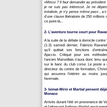
«
Messi ? Il faut demander au président 
je ne suis pas intéressé. Je ne dépen
irréaliste, je n'y pense même pas
» , a-
d'une clause libératoire de 250 millions
ce point-là...
2- L'aventure tourne court pour Ravan
A la suite de la défaite à domicile contr
(1-3) samedi dernier, Fabrizio Ravane
qu'il quittait ses fonctions d'entraî
Ajaccio
. Critiqué pour ses méthodes
l'ancien Marseillais n'aura donc tenu qu
sur le banc du club corse. Le poste a 
directeur du centre de formation, Christ
qui assurera l'intérim au moins jusq
hivernale.
3- Isimat-Mirin et Martial pensent déjà
Monaco
Arrivés durant l'été en provenance de V
et l'attaquant Anthony Martial envisagen