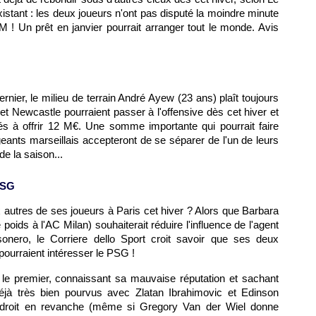
xistant : les deux joueurs n'ont pas disputé la moindre minute
SM
! Un prêt en janvier pourrait arranger tout le monde. Avis
rnier, le milieu de terrain André Ayew (23 ans) plaît toujours
 et Newcastle pourraient passer à l'offensive dès cet hiver et
és à offrir 12 M€. Une somme importante qui pourrait faire
igeants marseillais accepteront de se séparer de l'un de leurs
de la saison...
SG
ux autres de ses joueurs à
Paris
cet hiver ? Alors que Barbara
poids à l'AC Milan) souhaiterait réduire l'influence de l'agent
ssonero, le Corriere dello Sport croit savoir que ses deux
 pourraient intéresser le
PSG
!
le premier, connaissant sa mauvaise réputation et sachant
jà très bien pourvus avec Zlatan Ibrahimovic et Edinson
l droit en revanche (même si Gregory Van der Wiel donne