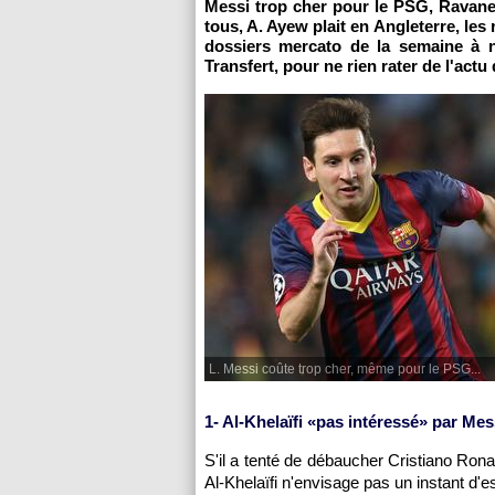
Messi trop cher pour le
PSG
, Ravane
tous, A. Ayew plait en Angleterre, les
dossiers mercato de la semaine à 
Transfert, pour ne rien rater de l'actu
L. Messi coûte trop cher, même pour le PSG...
1- Al-Khelaïfi «pas intéressé» par Mes
S'il a tenté de débaucher Cristiano Rona
Al-Khelaïfi n'envisage pas un instant d'e