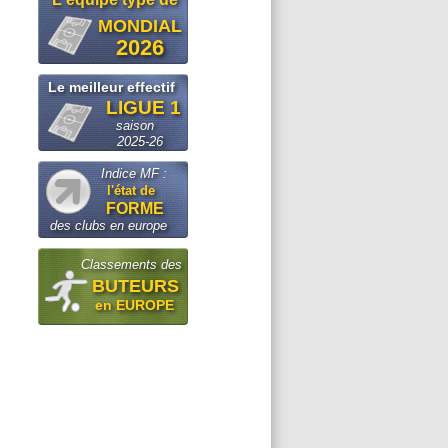
MONDIAL
2026
Le meilleur effectif
LIGUE 1
saison
2025-26
Indice MF :
l'état de
FORME
des clubs en europe
Classements des
BUTEURS
en EUROPE