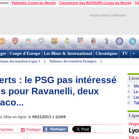
etenir :
Palmarès Coupe du Monde
-
Classement des BUTEURS Coupe du Monde
-
TA
emplacement publicitaire
n Utd
Arsenal
Liverpool
ManCity
Barca
Real
Atletico
Milan
Juve
Inter
Naples
ger
Coupe d'Europe
Les Bleus & International
Chroniques
TV
+
leaux des transferts Ligue 1
|
Tableaux des transferts Etrangers
|
erts : le PSG pas intéressé
Lien
Mer
s pour Ravanelli, deux
Le
Le
co...
Ta
Ligu
s, Mise en ligne: le
09/11/2013
à
11h59
Anger
Lyo
mprimer
Partager:
Nice