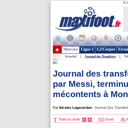
A r
OM
PSG
Lyon
Lille
Monaco
Chelsea
Ma
+ de clubs
Mercato
Ligue 1
L2/Coupes
Etran
Actualité
|
Journal des Transferts
|
Tab
Journal des transf
par Messi, terminu
mécontents à Mona
Par
Nicolas Lagavardan
-
Journal Des Transfert
Taille du texte:
Email
I