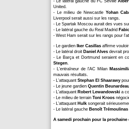
- Le latéral gauche du FC Séville
Alber
United.
- Le milieu de Newcastle
Yohan Cab
Liverpool serait aussi sur les rangs.
- Le Spartak Moscou aurait des vues sur
- Le latéral gauche du Real Madrid
Fabi
- West Ham serait sur les rangs pour l'
- Le gardien
Iker Casillas
affirme vouloir
- Le latéral droit
Daniel Alves
devrait pro
- Le Barça et Dortmund seraient en c
Stegen
.
- L'entraîneur de l'AC Milan
Massimili
mauvais résultats.
- L'attaquant
Stephan El Shaarawy
pour
- Le jeune gardien
Quentin Beunardea
- L'attaquant
Robert Lewandowski
a co
- Le milieu de terrain
Toni Kroos
négocie
- L'attaquant
Hulk
songerait sérieusement
- Le latéral gauche
Benoît Trémoulinas
A samedi prochain pour la prochaine é