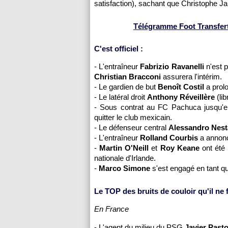
satisfaction), sachant que Christophe Ja
Télégramme Foot Transfert
C'est officiel :
- L'entraîneur
Fabrizio Ravanelli
n'est p
Christian Bracconi
assurera l'intérim.
- Le gardien de but
Benoît Costil
a prol
- Le latéral droit
Anthony Réveillère
(li
- Sous contrat au FC Pachuca jusqu'e
quitter le club mexicain.
- Le défenseur central
Alessandro Nest
- L'entraîneur
Rolland Courbis
a annonc
-
Martin O'Neill
et
Roy Keane
ont été 
nationale d'Irlande.
-
Marco Simone
s'est engagé en tant q
Le TOP des bruits de couloir qu'il ne fa
En France
- L'agent du milieu du
PSG
Javier Past