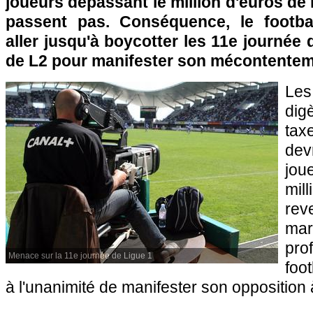
joueurs dépassant le million d'euros de
passent pas. Conséquence, le footbal
aller jusqu'à boycotter les 11e journée 
de L2 pour manifester son mécontenteme
Les
dig
tax
dev
jou
mi
rev
mar
pr
Menace sur la 11e journée de Ligue 1
foo
à l'unanimité de manifester son opposition 