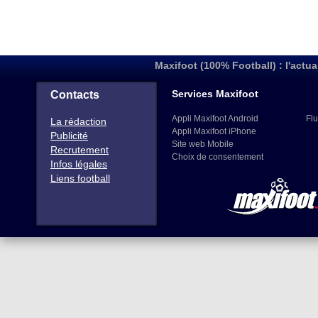
Maxifoot (100% Football) : l'actua
Services Maxifoot
Contacts
Appli Maxifoot Android
Flu
La rédaction
Appli Maxifoot iPhone
Publicité
Site web Mobile
Recrutement
Choix de consentement
Infos légales
Liens football