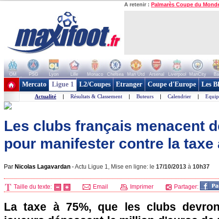
A retenir :
Palmarès Coupe du Mond
OM
PSG
Lyon
Lille
Monaco
Chelsea
Man Utd
Arsenal
Liverpool
ManCity
Ba
+ de clubs
Mercato
Ligue 1
L2/Coupes
Etranger
Coupe d'Europe
Les B
Actualité
|
Résultats & Classement
|
Buteurs
|
Calendrier
|
Equip
Les clubs français menacent de
pour manifester contre la taxe
Par
Nicolas Lagavardan
-
Actu Ligue 1, Mise en ligne: le
17/10/2013
à
10h37
Taille du texte:
Email
Imprimer
Partager:
La taxe à 75%, que les clubs devron