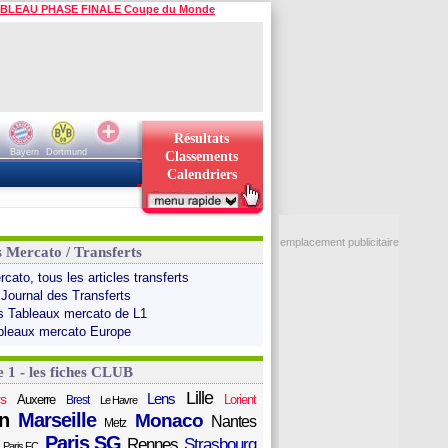
BLEAU PHASE FINALE Coupe du Monde
Résultats
Bayern
Dortmund
Classements
Calendriers
emplacement publicitaire
s Mercato / Transferts
cato, tous les articles transferts
 Journal des Transferts
s Tableaux mercato de L1
bleaux mercato Europe
e 1 - les fiches CLUB
Lille
Lens
s
Auxerre
Lorient
Brest
Le Havre
n
Marseille
Monaco
Nantes
Metz
Paris SG
Rennes
Strasbourg
Paris FC