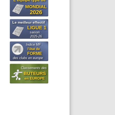
MONDIAL
2026
Le meilleur effectif
LIGUE 1
saison
2025-26
Indice MF :
l'état de
FORME
des clubs en europe
Classements des
BUTEURS
en EUROPE