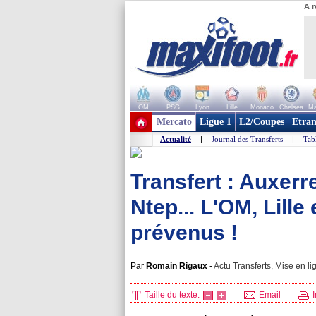
A r
OM
PSG
Lyon
Lille
Monaco
Chelsea
Ma
+ de clubs
Mercato
Ligue 1
L2/Coupes
Etran
Actualité
|
Journal des Transferts
|
Tab
Transfert : Auxerre
Ntep... L'OM, Lille
prévenus !
Par
Romain Rigaux
-
Actu Transferts, Mise en li
Taille du texte:
Email
I