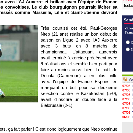
on avec l'AJ
Auxerre
et brillant avec l'équipe de France
Toulo
es convoitises. Le club bourguignon pourrait lâcher sa
ntéressés comme
Marseille
,
Lille
et Saint-Etienne devront
Sond
Très courtisé cet été, Paul-Georges
Zidan
Franc
Ntep (21 ans) réalise un bon début de
saison en Ligue 2 avec l'AJ
Auxerre
O
avec 3 buts en 8 matchs de
championnat. L'attaquant auxerrois
avait terminé l'exercice précédent avec
9 réalisations et semble bien parti pour
faire au moins aussi bien. Le natif de
Douala (Cameroun) a en plus brillé
Ac
avec l'équipe de France Espoirs en
07/08
marquant un but pour sa deuxième
07/08
sélection contre le Kazakhstan (5-0),
07/08
avant d'inscrire un doublé face à la
07/08
07/08
Biélorussie (2-1).
07/08
07/08
06/08
06/08
06/08
ets, ça fait parler ! C'est donc logiquement que Ntep continue
06/08