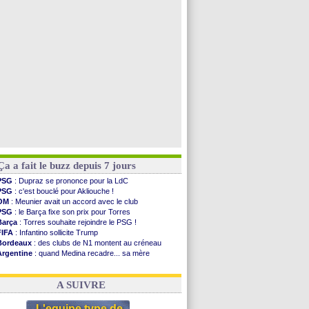
Real
: Vinicius jusqu'en 2032 (officiel)
Lyon
: Mangala va rejoindre Getafe
OM
: une offre refusée pour Aguerd
Real
: c'est confirmé pour Vinicius
Voir toutes les brèves
Ça a fait le buzz depuis 7 jours
PSG
: Dupraz se prononce pour la LdC
PSG
: c'est bouclé pour Akliouche !
OM
: Meunier avait un accord avec le club
PSG
: le Barça fixe son prix pour Torres
Barça
: Torres souhaite rejoindre le PSG !
FIFA
: Infantino sollicite Trump
Bordeaux
: des clubs de N1 montent au créneau
Argentine
: quand Medina recadre... sa mère
Real
: le démenti de Leipzig pour Diomandé
OM
: Paixão attire un 2e club anglais
A SUIVRE
L'equipe type de