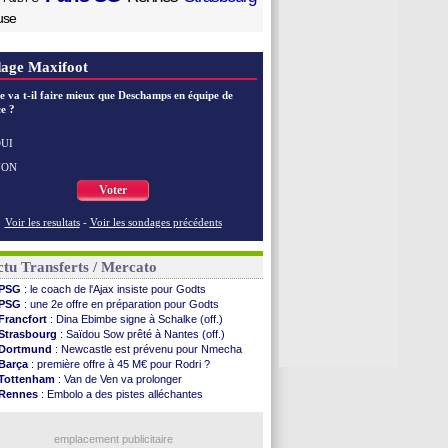
use
age Maxifoot
e va t-il faire mieux que Deschamps en équipe de
e ?
UI
NON
Voter
Voir les resultats
-
Voir les sondages précédents
tu Transferts / Mercato
PSG
: le coach de l'Ajax insiste pour Godts
PSG
: une 2e offre en préparation pour Godts
Francfort
: Dina Ebimbe signe à Schalke (off.)
Strasbourg
: Saïdou Sow prêté à Nantes (off.)
Dortmund
: Newcastle est prévenu pour Nmecha
Barça
: première offre à 45 M€ pour Rodri ?
Tottenham
: Van de Ven va prolonger
Rennes
: Embolo a des pistes alléchantes
Man City
: Trafford à Leeds pour 47 M€ (off.)
Man Utd
: Zirkzee vers la Juventus ?
OM
: le club prêt à libérer Kondogbia ?
emplacement publicitaire