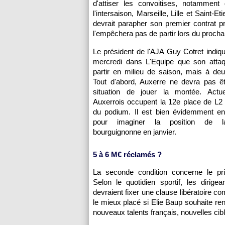
d'attiser les convoitises, notammen
l'intersaison,
Marseille
,
Lille
et Saint-Eti
devrait parapher son premier contrat p
l'empêchera pas de partir lors du procha
Le président de
l'AJA
Guy Cotret indiqu
mercredi dans L'Equipe que son attaqu
partir en milieu de saison, mais à deu
Tout d'abord,
Auxerre
ne devra pas êt
situation de jouer la montée. Actue
Auxerrois occupent la 12e place de L2 
du podium. Il est bien évidemment enc
pour imaginer la position de l
bourguignonne en janvier.
5 à 6 M€ réclamés ?
La seconde condition concerne le pri
Selon le quotidien sportif, les dirigea
devraient fixer une clause libératoire com
le mieux placé si Elie Baup souhaite re
nouveaux talents français, nouvelles ci