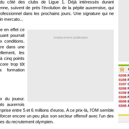
t du côté des clubs de Ligue 1. Déjà intéressés durant
06/08
06/08
enne, suivent de près l'évolution de la pépite auxerroise, qui
06/08
rofessionnel dans les prochains jours. Une signature qui ne
06/08
in mercato...
e en effet ce
ant pourrait
emplacement publicitaire
x conditions.
re dans une
llement, les
à cinq points
ore trop tôt
a formation
02/08
01/08
31/07
02/08
01/08
03/08
x du joueur.
05/08
nts auxerrois
03/08
prise entre 5 et 6 millions d'euros. A ce prix-là,
l'OM
semble
03/08
03/08
nforcer encore un peu plus son secteur offensif avec l'un des
bles du recrutement olympien.