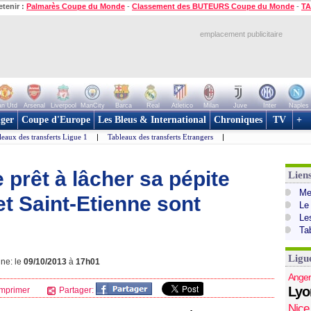
etenir :
Palmarès Coupe du Monde
-
Classement des BUTEURS Coupe du Monde
-
TA
emplacement publicitaire
n Utd
Arsenal
Liverpool
ManCity
Barca
Real
Atletico
Milan
Juve
Inter
Naples
ger
Coupe d'Europe
Les Bleus & International
Chroniques
TV
+
leaux des transferts Ligue 1
|
Tableaux des transferts Etrangers
|
 prêt à lâcher sa pépite
Lien
Mer
 et Saint-Etienne sont
Le
Le
Ta
Ligu
gne: le
09/10/2013
à
17h01
Anger
Lyo
mprimer
Partager:
Nice