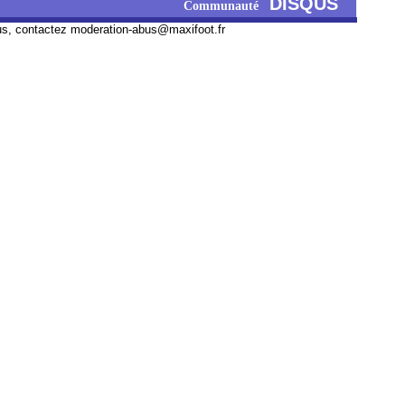
DISQUS
Communauté
us, contactez
moderation-abus@maxifoot.fr